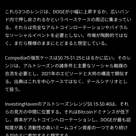
これら3つのレンジは、DOGEが小幅に上昇するか、広いバン
ド内で押し戻されるかというベースケースの周辺に集まってい
る。それらは完全なアルトコインローテーションやバイラル
なソーシャルイベントを必要としない。市場が陶酔的ではな
く、まだら模様のままにとどまると想定している。
Coinpediaの強気ケースは$0.75-$1.25とはるかに広い。そのレ
ンジは、アルトシーズンの諸条件と主要なソーシャル触媒の
合流を必要とし、2021年のエピソードと大枠の構造で類似す
る。出典はこれを中心ケースではなく、テールシナリオとし
て扱う。
InvestingHavenのアルトシーズンレンジ$0.15-$0.40は、それ
らの見方の中間に位置する。それはBitcoinドミナンスが低下
し、資本がアルトコインへローテーションし、DOGEが最も認
知度が高く流動性の高いミームコイン資産の一つであり続け
るがゆえに参加すると想定する。