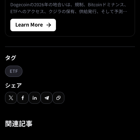
Dogecoinの2026年の地合いは、規制、Bitcoinドミナンス、
ETFへのアクセス、クジラの保有、供給発行、そして予測の
分散という観点から整理される。本稿は、ベース・アルトシ
Learn More
ーズン・テールの各シナリオを切り分けつつ、マルチアセッ
トの投機家にとって各論点を裏付けるか弱めるかを示す指標
を強調する。
タグ
ETF
シェア
関連記事