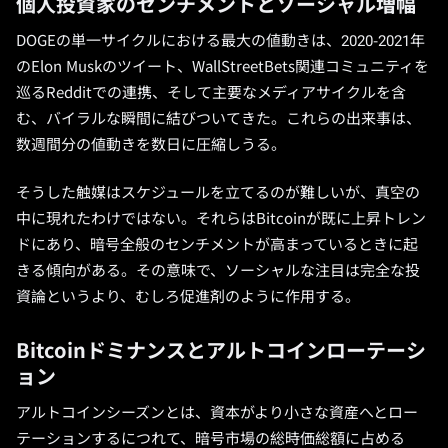
個人投資家のセンチメントとソーシャル増幅
DOGEの単一サイクルにおける最大の値動きは、2020-2021年
のElon Muskのツイート、WallStreetBets関連コミュニティを
巡るRedditでの連携、そして主要なメディアサイクルを含
む、バイラルな瞬間に結びついてきた。これらの出来事は、
数週間分の値動きを数日に圧縮しうる。
そうした触媒はスケジュールを立てるのが難しいが、真空の
中に現れたわけではない。それらはBitcoinが既に上昇トレン
ドにあり、暗号全般のセンチメントが高まっているときに起
きる傾向がある。その意味で、ソーシャルな注目は完全な投
資論というより、むしろ促進剤のように作用する。
Bitcoinドミナンスとアルトコインローテーシ
ョン
アルトコインシーズンとは、資本がより小さな資産へとロー
テーションするにつれて、暗号市場の総時価総額に占める