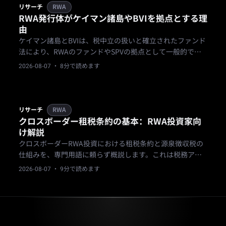
リサーチ
RWA
RWA発行体がケイマン諸島やBVIを拠点とする理
由
ケイマン諸島とBVIは、税中立の扱いと確立されたファンド
法により、RWAのファンドやSPVの拠点として一般的で
す。これは投資家保護を保証するものではありません。
2026-08-07
· 8分で読めます
リサーチ
RWA
クロスボーダー租税条約の基本：RWA投資家向
け解説
クロスボーダーRWA投資における租税条約と源泉徴収税の
仕組みを、専門用語に頼らず概説します。これは税務アド
バイスではありません。
2026-08-07
· 9分で読めます