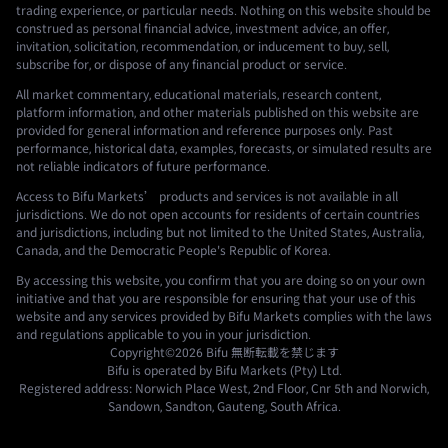
trading experience, or particular needs. Nothing on this website should be
construed as personal financial advice, investment advice, an offer,
invitation, solicitation, recommendation, or inducement to buy, sell,
subscribe for, or dispose of any financial product or service.
All market commentary, educational materials, research content,
platform information, and other materials published on this website are
provided for general information and reference purposes only. Past
performance, historical data, examples, forecasts, or simulated results are
not reliable indicators of future performance.
Access to Bifu Markets’ products and services is not available in all
jurisdictions. We do not open accounts for residents of certain countries
and jurisdictions, including but not limited to the United States, Australia,
Canada, and the Democratic People's Republic of Korea.
By accessing this website, you confirm that you are doing so on your own
initiative and that you are responsible for ensuring that your use of this
website and any services provided by Bifu Markets complies with the laws
and regulations applicable to you in your jurisdiction.
Copyright©2026
Bifu
無断転載を禁じます
Bifu is operated by Bifu Markets (Pty) Ltd.
Registered address: Norwich Place West, 2nd Floor, Cnr 5th and Norwich,
Sandown, Sandton, Gauteng, South Africa.