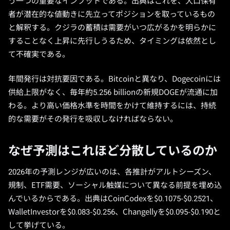
う一つの重要なインプットである。出典はこれを、大口保有
者が潜在的な値動きに先立ってポジションを取っているもの
と解釈する。クジラの蓄積は需要がいつ広がるかを明らかに
することなく上昇に先行しうるため、タイミングは依然とし
て不確実である。
年間発行は対抗要因である。Bitcoinと異なり、Dogecoinには
供給上限がなく、毎年約5.256 billionの新規DOGEが流通に加
わる。より高い価格水準を時間をかけて維持するには、持続
的な需要がその発行を吸収しなければならない。
なぜ予測はこれほど分散しているのか
2026年の予測レンジが広いのは、各推計がアルトシーズン、
規制、ETF需要、ソーシャル触媒について異なる前提を埋め込
んでいるからである。出典はCoinCodexを$0.1075-$0.2521、
WalletInvestorを$0.083-$0.256、Changellyを$0.095-$0.190と
して挙げている。