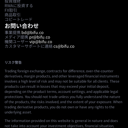
投資理財
RWAに投資する
FX取引
商品取引
コピートレード
お問い合わせ
事業提携
bd@bifu.co
メディア提携
pr@bifu.co
機関ユーザー
vip@bifu.co
カスタマーサポートに連絡
cs@bifu.co
リスク警告
Trading foreign exchange, contracts for difference, over-the-counter
derivatives, margin products, and other leveraged financial instruments
involves a high level of risk and may not be suitable for all clients. These
products can result in losses that may exceed your initial deposit,
depending on the product terms, account settings, and applicable legal
protections. You should not trade unless you fully understand the nature
of the products, the risks involved, and the extent of your exposure. When
trading derivative products, you do not own or have any rights to the
underlying asset.
The information provided on this website is general in nature and does
not take into account your investment objectives, financial situation,