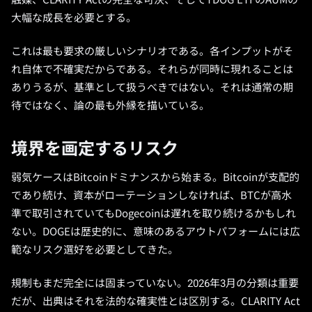
触媒、CLARITY Actの完全な可決、そしてTDOG ETFのAUMの
大幅な成長を必要とする。
これは最も要求の厳しいシナリオである。各インプットがそ
れ自体で不確実だからである。それらが同時に現れることは
ありうるが、基準として扱うべきではない。それは通常の期
待ではなく、論の最も外縁を描いている。
境界を画定するリスク
弱気ケースはBitcoinドミナンスから始まる。Bitcoinが支配的
であり続け、資本がローテーションしなければ、BTCが高水
準で取引されていてもDogecoinは遅れを取り続けるかもしれ
ない。DOGEは歴史的に、意味のあるアウトパフォームには広
範なリスク選好を必要としてきた。
規制もまだ完全には固まっていない。2026年3月の分類は重要
だが、出典はそれを法的な確実性とは区別する。CLARITY Act