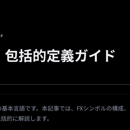
広場
プロモーション
紹介
🔥
予測市場
イド
：包括的定義ガイド
の基本言語です。本記事では、FXシンボルの構成、
包括的に解説します。