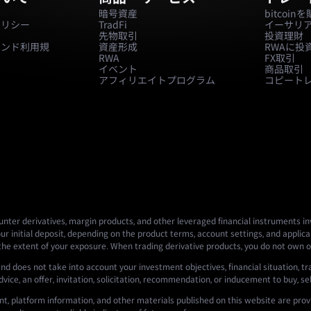
ー
暗号資産
bitcoi
ポリシー
TradFi
イーサリ
先物取引
投資理財
ァンド利用規
資産形成
RWAに投
RWA
FX取引
イベント
商品取引
アフィリエイトプログラム
コピート
nter derivatives, margin products, and other leveraged financial instruments invo
ur initial deposit, depending on the product terms, account settings, and applicab
 the extent of your exposure. When trading derivative products, you do not own o
nd does not take into account your investment objectives, financial situation, tr
ce, an offer, invitation, solicitation, recommendation, or inducement to buy, sell,
t, platform information, and other materials published on this website are prov