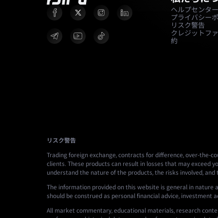
ヘルプセンタ
プライバシー
リスク警告
クレジットフ
約
リスク警告
Trading foreign exchange, contracts for difference, over-the-cou
clients. These products can result in losses that may exceed yo
understand the nature of the products, the risks involved, and
The information provided on this website is general in nature a
should be construed as personal financial advice, investment advi
All market commentary, educational materials, research conten