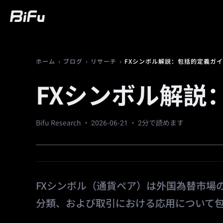
購入
マーケット
トレード
先物
富
›
›
›
FXシンボル解説：包括的定義ガ
ホーム
ブログ
リサーチ
FXシンボル解説
Bifu Research ·
2026-06-21
· 2分で読めます
FXシンボル（通貨ペア）は外国為替市場
分類、および取引における応用について