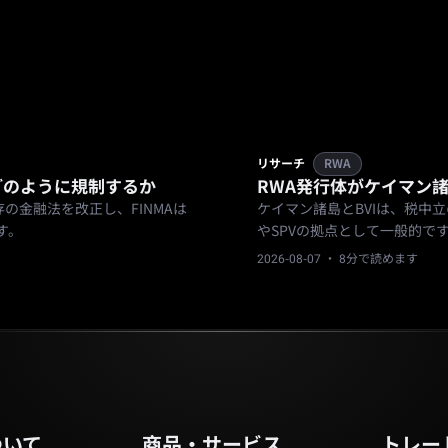
リサーチ
RWA
をどのように規制するか
RWA発行体がケイマン諸
の金融法を改正し、FINMAは
ケイマン諸島とBVIは、税中
す。
やSPVの拠点として一般的で
2026-08-07
· 8分で読めます
ついて
商品・サービス
トレー