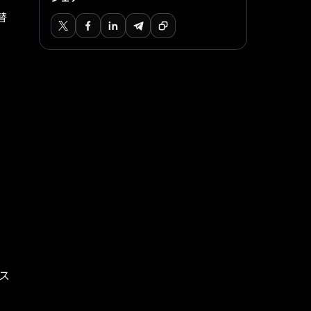
替
ス
/ス