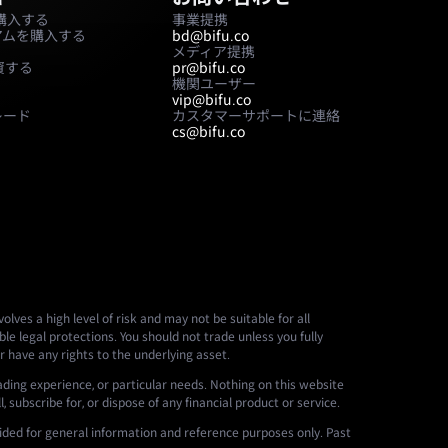
nを購入する
事業提携
アムを購入する
bd@bifu.co
メディア提携
資する
pr@bifu.co
機関ユーザー
vip@bifu.co
レード
カスタマーサポートに連絡
cs@bifu.co
lves a high level of risk and may not be suitable for all
le legal protections. You should not trade unless you fully
r have any rights to the underlying asset.
ading experience, or particular needs. Nothing on this website
 subscribe for, or dispose of any financial product or service.
ided for general information and reference purposes only. Past