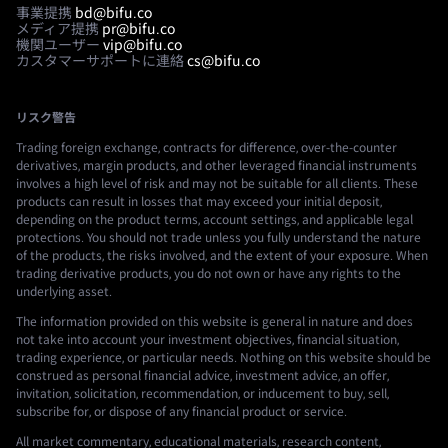
事業提携
bd@bifu.co
メディア提携
pr@bifu.co
機関ユーザー
vip@bifu.co
カスタマーサポートに連絡
cs@bifu.co
リスク警告
Trading foreign exchange, contracts for difference, over-the-counter
derivatives, margin products, and other leveraged financial instruments
involves a high level of risk and may not be suitable for all clients. These
products can result in losses that may exceed your initial deposit,
depending on the product terms, account settings, and applicable legal
protections. You should not trade unless you fully understand the nature
of the products, the risks involved, and the extent of your exposure. When
trading derivative products, you do not own or have any rights to the
underlying asset.
The information provided on this website is general in nature and does
not take into account your investment objectives, financial situation,
trading experience, or particular needs. Nothing on this website should be
construed as personal financial advice, investment advice, an offer,
invitation, solicitation, recommendation, or inducement to buy, sell,
subscribe for, or dispose of any financial product or service.
All market commentary, educational materials, research content,