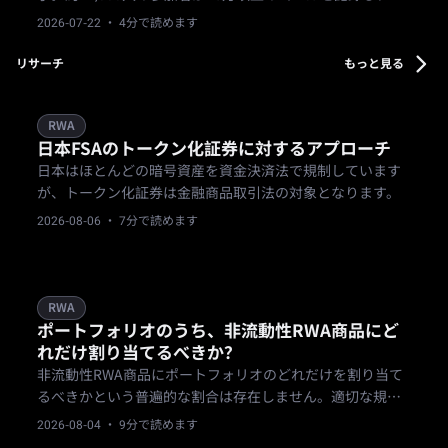
国為替取引では名目ベースで1億6,000万米ドルを超える出
2026-07-22
· 4分で読めます
来高を達成。Bifuのワンアカウント・マルチアセット戦略
を現実の取引で実証しました。
リサーチ
もっと見る
RWA
日本FSAのトークン化証券に対するアプローチ
日本はほとんどの暗号資産を資金決済法で規制しています
が、トークン化証券は金融商品取引法の対象となります。
2026-08-06
· 7分で読めます
RWA
ポートフォリオのうち、非流動性RWA商品にど
れだけ割り当てるべきか？
非流動性RWA商品にポートフォリオのどれだけを割り当て
るべきかという普遍的な割合は存在しません。適切な規模
は個人の状況によって異なります。
2026-08-04
· 9分で読めます