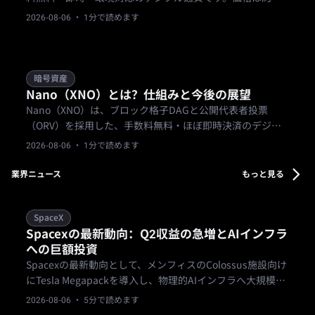
$0.40、時価総額は$53 million、固定供給量は133.25Mで
2026-08-06
· 1分で読めます
す。2026年の価格予想は$0.35～$0.70で、普及が進めば
$1.30前後まで上昇する可能性があります。
暗号資産
Nano（XNO）とは？仕組みと今後の展望
Nano（XNO）は、ブロック格子DAGと公開代表者投票
（ORV）を採用した、手数料無料・ほぼ即時決済のデジタ
ル通貨です。固定供給、エネルギー効率が高く、支払いに
2026-08-06
· 1分で読めます
特化。マイニングやステーキング報酬はありません。マイ
クロトランザクション、送金、日常的な価値移転に最適で
業界ニュース
もっと見る
す。
SpaceX
Spacexの最新動向：Q2収益の急増とAIインフラ
への巨額投資
Spacexの最新動向として、メンフィスのColossus施設向け
にTesla Megapackを導入し、物理的AIインフラへ大規模な
資本を振り向けていることが確認されました。これと同時
2026-08-06
· 5分で読めます
に第2四半期の収益が急増しています。しかし、Morgan