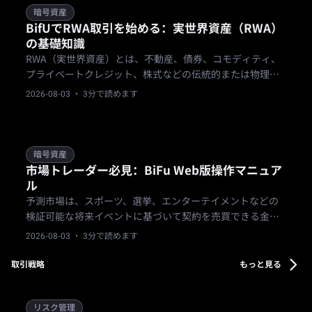
す。
暗号資産
BifUでRWA取引を始める：実世界資産（RWA）
の基礎知識
RWA（実世界資産）とは、不動産、債券、コモディティ、
プライベートクレジット、株式などの伝統的または物理的
資産をブロックチェーン上にトークン化するプロセスを指
2026-08-03
· 3分で読めます
します。
暗号資産
市場トレーダー必見：BiFu Web版操作マニュア
ル
予測市場は、スポーツ、選挙、エンターテイメントなどの
検証可能な将来イベントに基づいて契約を売買できる金融
プラットフォームです。市場価格は群衆の確率推定を反映
2026-08-03
· 3分で読めます
し、透明な「群衆の知恵」メカニズムを提供します。
取引戦略
もっと見る
リスク管理