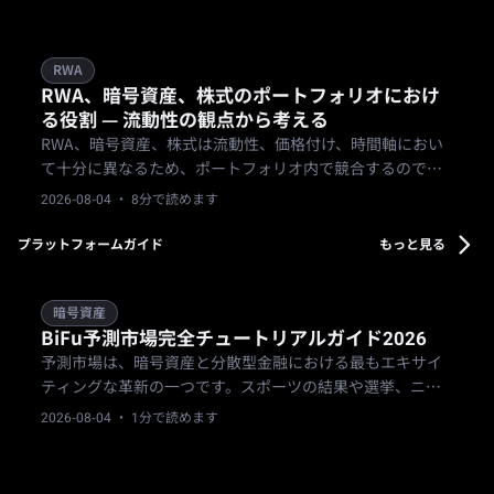
RWA
RWA、暗号資産、株式のポートフォリオにおけ
る役割 — 流動性の観点から考える
RWA、暗号資産、株式は流動性、価格付け、時間軸におい
て十分に異なるため、ポートフォリオ内で競合するのでは
なく、それぞれ異なる役割を担う傾向があります。
2026-08-04
· 8分で読めます
プラットフォームガイド
もっと見る
暗号資産
BiFu予測市場完全チュートリアルガイド2026
予測市場は、暗号資産と分散型金融における最もエキサイ
ティングな革新の一つです。スポーツの結果や選挙、ニュ
ース、エンターテイメントなど、現実世界のイベントを検
2026-08-04
· 1分で読めます
証可能な契約で取引できます。BiFuのようなプラットフォ
ームは、USDCで「イエス」または「ノー」のポジションを
簡単に購入でき、あなたの洞察を利益の可能性に変えま