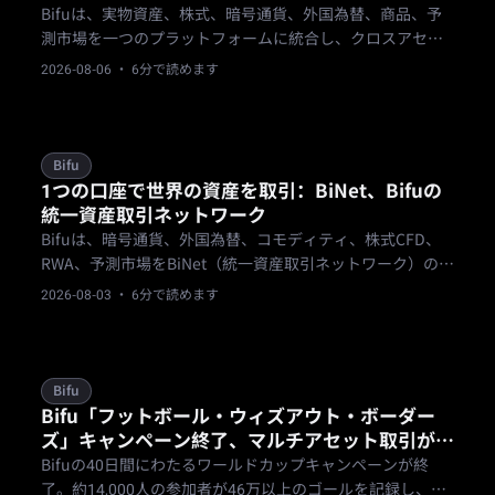
Bifuは、実物資産、株式、暗号通貨、外国為替、商品、予
測市場を一つのプラットフォームに統合し、クロスアセッ
トトレーダーに、市場の焦点が変わってもここにいる権利
2026-08-06
· 6分で読めます
を与えます。
Bifu
1つの口座で世界の資産を取引：BiNet、Bifuの
統一資産取引ネットワーク
Bifuは、暗号通貨、外国為替、コモディティ、株式CFD、
RWA、予測市場をBiNet（統一資産取引ネットワーク）の下
に統合。1回のKYCと1つの資金プールですべての市場にア
2026-08-03
· 6分で読めます
クセスできます。
Bifu
Bifu「フットボール・ウィズアウト・ボーダー
ズ」キャンペーン終了、マルチアセット取引が
「One Account, Trade the World」を実証
Bifuの40日間にわたるワールドカップキャンペーンが終
了。約14,000人の参加者が46万以上のゴールを記録し、外