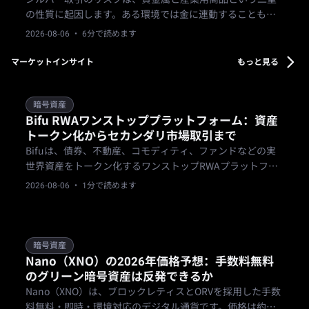
の性質に起因します。ある環境では金に連動することもあ
りますが、その関係は崩れる可能性があります。トレーダ
2026-08-06
· 6分で読めます
ーは、シルバーのエクスポージャーを設定する前に、より
急激なボラティリティ、薄い流動性、スプレッドの変化、
マーケットインサイト
もっと見る
および商品ルールを計画する必要があります。
暗号資産
Bifu RWAワンストッププラットフォーム：資産
トークン化からセカンダリ市場取引まで
Bifuは、債券、不動産、コモディティ、ファンドなどの実
世界資産をトークン化するワンストップRWAプラットフォ
ームです。
2026-08-06
· 1分で読めます
暗号資産
Nano（XNO）の2026年価格予想：手数料無料
のグリーン暗号資産は反発できるか
Nano（XNO）は、ブロックレティスとORVを採用した手数
料無料・即時・環境対応のデジタル通貨です。価格は約