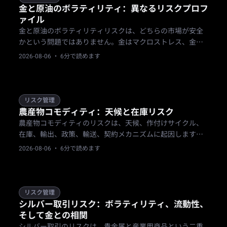
金と原油のボラティリティ：異なるリスクプロフ
ァイル
金と原油のボラティリティリスクは、どちらの市場が安全
かという問題ではありません。金はマクロストレス、金
利、ドルに反応し、原油は需給、在庫、地政学に反応しま
2026-08-06
· 6分で読めます
す。トレーダーは、セットアップを比較したり商品を選ぶ
前に、個別のサイジング、イベント、ギャップのルールを
必要とします。
リスク管理
農産物コモディティ：天候と在庫リスク
農産物コモディティのリスクは、天候、作付けサイクル、
在庫、輸出、政策、輸送、契約メカニズムに起因します。
これらの市場はレポートや予測の変化に伴いギャップが生
2026-08-06
· 6分で読めます
じることがあるため、トレーダーはカレンダーを考慮した
サイジング、明確な無効化水準、商品ルールの確認が必要
です。
リスク管理
シルバー取引リスク：ボラティリティ、流動性、
そして金との相関
シルバー取引のリスクは、貴金属と産業用商品という二重