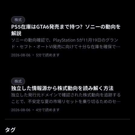
Stanleyが予測する$64 billionの支出と、ビットコイン保有
による$540 millionの損失に対し、ウォール街は懸念を示
しています。
株式
PS5在庫はGTA6発売まで持つ？ソニーの動向を
解説
ソニーの動向確認で、PlayStation 5が11月19日のグラン
ド・セフト・オートVI発売に向けて十分な在庫を確保でき
るのか？複数の報道機関が、ソニーがサムスン、SKハイニ
2026-08-06
· 5分で読めます
ックス、マイクロンから十分なDRAMを確保し、コンソー
ル製造目標を維持できると報じています。供給網の安定化
により、小売在庫と消費者をパニック買いから守る可能性
がありますが、最終的な小売価格は未確認です。
株式
独立した情報源から株式動向を読み解く方法
独立した発行元ドメインで確認された株式動向を追跡する
ことで、不安定な夏の市場リセットを乗り切るためのセッ
トアップ手順が決まります。
2026-08-06
· 4分で読めます
タグ