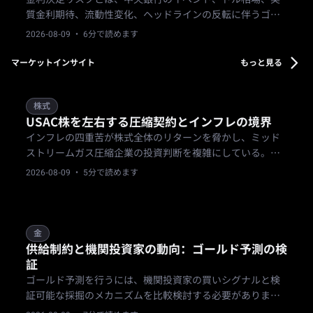
質金利期待、流動性変化、ヘッドラインの反転に伴うゴー
ルドの変動性によって、エクスポージャーの管理が難しく
2026-08-09
· 6分で読めます
なるリスクです。本ガイドでは、政策結果や価格方向を予
測せずに、ゴールドのイベント計画を準備する方法を解説
マーケットインサイト
もっと見る
します。
株式
USAC株を左右する圧縮契約とインフレの境界
インフレの四重苦が株式全体のリターンを脅かし、ミッド
ストリームガス圧縮企業の投資判断を複雑にしている。
USAC株の評価には、交渉による手数料ベースの契約がコス
2026-08-09
· 5分で読めます
ト急騰と国債利回り変動に耐えられるかどうかの検証が必
要である。
金
供給制約と機関投資家の動向：ゴールド予測の検
証
ゴールド予測を行うには、機関投資家の買いシグナルと検
証可能な採掘のメカニズムを比較検討する必要がありま
す。B2Goldが許可を取得したにもかかわらず、2026年の生