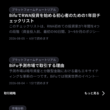
プラットフォームチュートリアル
BifuでRWA投資を始める初心者のための1年目チ
ェックリスト
このチェックリストは、RWA初めての投資家が1年間を4つ
の段階（資金投入前、最初の90日間、3～9か月のポジショ
ン構築、年末の見直し）に分けて進めるためのガイドで
2026-08-05
· 6分で読めます
す。リサーチ、KYC、少額から始めること、商品の分散、書
類の確認などをカバーします。
プラットフォームチュートリアル
BiFu予測市場で取引する理由
予測市場は暗号資産と分散型金融における最もエキサイテ
ィングな革新の一つです。BiFuでは現実世界のイベントを
USDCで取引でき、初心者でも簡単に始められます。このガ
2026-08-04
· 1分で読めます
イドでは、取引のメリットと具体的な開始手順を解説しま
す。
取引戦略
もっと見る
市場分析