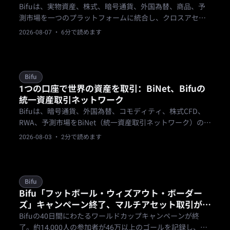
Bifuは、実物資産、株式、暗号通貨、外国為替、商品、予
測市場を一つのプラットフォームに統合し、クロスアセッ
トトレーダーに、市場の焦点が変わってもここにいる権利
2026-08-07
· 6分で読めます
を与えます。
Bifu
1つの口座で世界の資産を取引：BiNet、Bifuの
統一資産取引ネットワーク
Bifuは、暗号通貨、外国為替、コモディティ、株式CFD、
RWA、予測市場をBiNet（統一資産取引ネットワーク）の下
に統合。1回のKYCと1つの資金プールですべての市場にア
2026-08-03
· 2分で読めます
クセスできます。
Bifu
Bifu「フットボール・ウィズアウト・ボーダー
ズ」キャンペーン終了、マルチアセット取引が
「One Account, Trade the World」を実証
Bifuの40日間にわたるワールドカップキャンペーンが終
了。約14,000人の参加者が46万以上のゴールを記録し、外