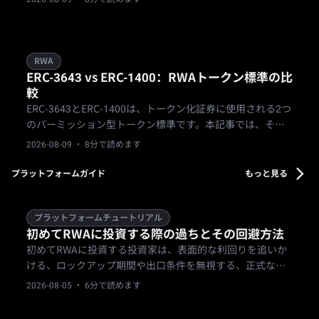
準が採用される理由を解説します。
RWA
ERC-3643 vs ERC-1400：RWAトークン標準の比
較
ERC-3643とERC-1400は、トークン化証券に使用される2つ
のパーミッション型トークン標準です。本記事では、それ
らの一般的な設計思想を概念レベルで比較します。
2026-08-09
· 8分で読めます
プラットフォームガイド
もっと見る
プラットフォームチュートリアル
初めてRWAに投資する際の過ちとその回避方法
初めてRWAに投資する投資家は、表面的な利回りを追いか
ける、ロックアップ期間や出口条件を無視する、正式な書
類を読み飛ばす、最初の資金を一つの商品に集中させる、
2026-08-05
· 6分で読めます
KYCを形式的に済ませるといった、避けられる過ちを繰り
返しがちです。