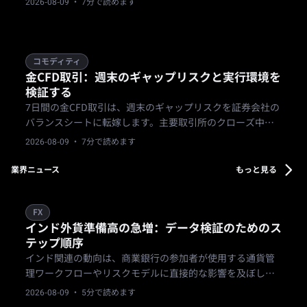
2026-08-09
· 7分で読めます
産予測を820,000〜920,000オンスに引き下げたなど、物理
的な歩留まりの制約は、強気な価格目標と直接矛盾してい
ます。
コモディティ
金CFD取引：週末のギャップリスクと実行環境を
検証する
7日間の金CFD取引は、週末のギャップリスクを証券会社の
バランスシートに転嫁します。主要取引所のクローズ中は
スプレッドの拡大や強制決済の制限が生じる可能性がある
2026-08-09
· 7分で読めます
ため、トレーダーはポジションを保有する前に内部価格エ
ンジンと流動性に関する開示内容を確認する必要がありま
業界ニュース
もっと見る
す。
FX
インド外貨準備高の急増：データ検証のためのス
テップ順序
インド関連の動向は、商業銀行の参加者が使用する通貨管
理ワークフローやリスクモデルに直接的な影響を及ぼしま
す。インド準備銀行は、7月31日までの週において、外貨準
2026-08-09
· 5分で読めます
備高がUSD 10.512億増加し、USD 692.866億に達したこと