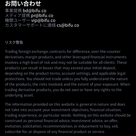
お問い合わせ
事業提携
bd@bifu.co
メディア提携
pr@bifu.co
機関ユーザー
vip@bifu.co
カスタマーサポートに連絡
cs@bifu.co
リスク警告
Trading foreign exchange, contracts for difference, over-the-counter
derivatives, margin products, and other leveraged financial instruments
involves a high level of risk and may not be suitable for all clients. These
products can result in losses that may exceed your initial deposit,
depending on the product terms, account settings, and applicable legal
protections. You should not trade unless you fully understand the nature
of the products, the risks involved, and the extent of your exposure. When
trading derivative products, you do not own or have any rights to the
underlying asset.
The information provided on this website is general in nature and does
not take into account your investment objectives, financial situation,
trading experience, or particular needs. Nothing on this website should be
construed as personal financial advice, investment advice, an offer,
invitation, solicitation, recommendation, or inducement to buy, sell,
subscribe for, or dispose of any financial product or service.