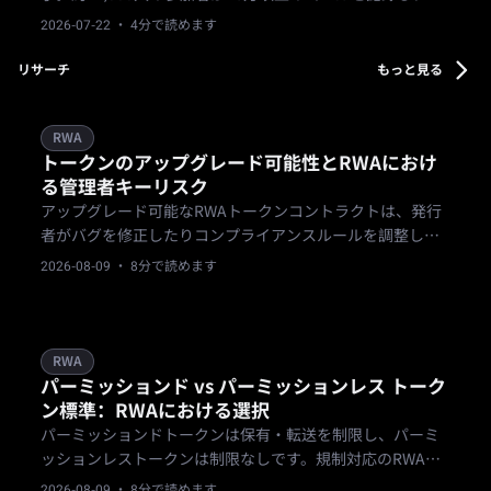
国為替取引では名目ベースで1億6,000万米ドルを超える出
2026-07-22
· 4分で読めます
来高を達成。Bifuのワンアカウント・マルチアセット戦略
を現実の取引で実証しました。
リサーチ
もっと見る
RWA
トークンのアップグレード可能性とRWAにおけ
る管理者キーリスク
アップグレード可能なRWAトークンコントラクトは、発行
者がバグを修正したりコンプライアンスルールを調整した
りすることを可能にしますが、管理者キーを保持する者で
2026-08-09
· 8分で読めます
あれば誰でもコントラクトの動作を変更できるというリス
クがあります。
RWA
パーミッションド vs パーミッションレス トーク
ン標準：RWAにおける選択
パーミッションドトークンは保有・転送を制限し、パーミ
ッションレストークンは制限なしです。規制対応のRWA証
券では、発行体が保有者を管理できるパーミッションド標
2026-08-09
· 8分で読めます