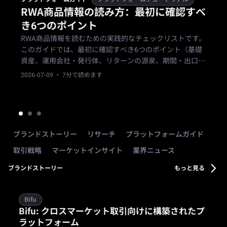
RWA商品情報の読み方：最初に確認すべ
き6つのポイント
RWA商品情報を読むための実践的なチェックリストです。
このガイドでは、最初に確認すべき6つのポイント（基礎
資産、運用会社・発行体、リターンの源泉、期間・出口の
条件、主なリスク、自分への適合性）を順に説明します。
2026-07-09
· 7分で読めます
ブランドストーリー
リサーチ
プラットフォームガイド
取引戦略
マーケットインサイト
業界ニュース
ブランドストーリー
もっと見る
Bifu
Bifu: クロスマーケット取引向けに構築されたプ
ラットフォーム