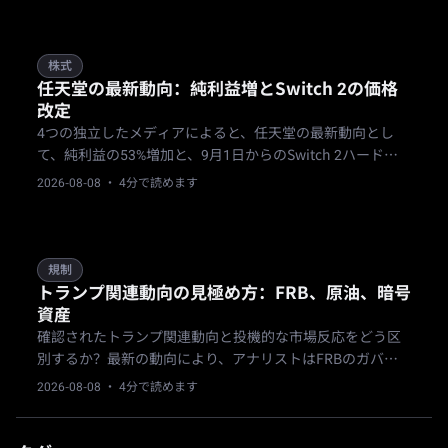
を確認しました。
株式
任天堂の最新動向：純利益増とSwitch 2の価格
改定
4つの独立したメディアによると、任天堂の最新動向とし
て、純利益の53%増加と、9月1日からのSwitch 2ハードウ
ェアの地域別価格引き上げが確認されました。
2026-08-08
· 4分で読めます
規制
トランプ関連動向の見極め方：FRB、原油、暗号
資産
確認されたトランプ関連動向と投機的な市場反応をどう区
別するか？最新の動向により、アナリストはFRBのガバナ
ンス、企業の暗号資産財務、原油市場の変動性を確認して
2026-08-08
· 4分で読めます
から、機関投資家のワークフローを調整する必要がある。