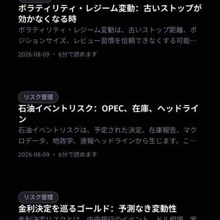
ボラティリティ・レジーム変動：古いストップが
効かなくなる時
ボラティリティ・レジーム変動は、古いストップ距離、ポ
ジションサイズ、レビュー習慣を信頼できなくする可能性
があります。このガイドでは、方向を予測せずにリスクを
2026-08-09
· 6分で読めます
調整する方法を説明します。
リスク管理
石油イベントリスク：OPEC、在庫、ヘッドライ
ン
石油イベントリスクは、予定された決定、在庫報告、マク
ロデータ、地政学、速報ヘッドラインから生じます。この
ガイドでは、イベントタイプの区別、エクスポージャー期
2026-08-09
· 6分で読めます
間の計画、ポジションサイジング、ギャップ・スプレッ
ド・執行リスクの管理方法を、結果を予測せずに説明しま
す。
リスク管理
金利決定を巡るゴールド：予測なき変動性
金利決定リスクとは、中央銀行のイベント、ドル相場、実