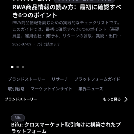
RWA商品情報の読み方：最初に確認すべ
き6つのポイント
RWA商品情報を読むための実践的なチェックリストです。
このガイドでは、最初に確認すべき6つのポイント（基礎
資産、運用会社・発行体、リターンの源泉、期間・出口の
条件、主なリスク、自分への適合性）を順に説明します。
2026-07-09
· 7分で読めます
ブランドストーリー
リサーチ
プラットフォームガイド
取引戦略
マーケットインサイト
業界ニュース
ブランドストーリー
もっと見る
Bifu
Bifu: クロスマーケット取引向けに構築されたプ
ラットフォーム