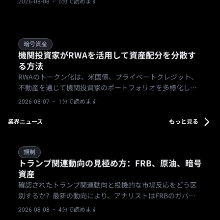
2026-08-08
· 5分で読めます
製油所事業者や上場エネルギーETFへの資本需要が生じま
す。
暗号資産
機関投資家がRWAを活用して資産配分を分散す
る方法
RWAのトークン化は、米国債、プライベートクレジット、
不動産を通じて機関投資家のポートフォリオを多様化しま
す。分割所有と24/7取引が流動性を高めます。低リスクフ
2026-08-07
· 1分で読めます
ァンド、中リスク不動産、高利回りクレジット（8-12%）の
バランスを取ります。
業界ニュース
もっと見る
規制
トランプ関連動向の見極め方：FRB、原油、暗号
資産
確認されたトランプ関連動向と投機的な市場反応をどう区
別するか？最新の動向により、アナリストはFRBのガバナ
ンス、企業の暗号資産財務、原油市場の変動性を確認して
2026-08-08
· 4分で読めます
から、機関投資家のワークフローを調整する必要がある。