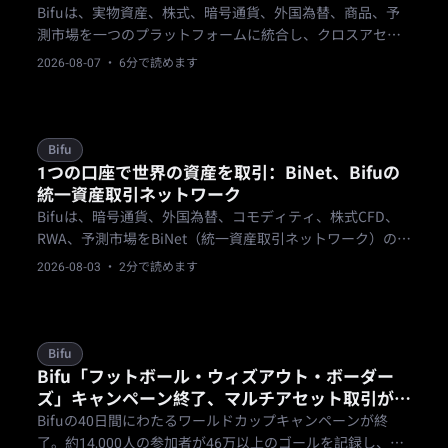
Bifuは、実物資産、株式、暗号通貨、外国為替、商品、予
測市場を一つのプラットフォームに統合し、クロスアセッ
トトレーダーに、市場の焦点が変わってもここにいる権利
2026-08-07
· 6分で読めます
を与えます。
Bifu
1つの口座で世界の資産を取引：BiNet、Bifuの
統一資産取引ネットワーク
Bifuは、暗号通貨、外国為替、コモディティ、株式CFD、
RWA、予測市場をBiNet（統一資産取引ネットワーク）の下
に統合。1回のKYCと1つの資金プールですべての市場にア
2026-08-03
· 2分で読めます
クセスできます。
Bifu
Bifu「フットボール・ウィズアウト・ボーダー
ズ」キャンペーン終了、マルチアセット取引が
「One Account, Trade the World」を実証
Bifuの40日間にわたるワールドカップキャンペーンが終
了。約14,000人の参加者が46万以上のゴールを記録し、外