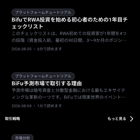
プラットフォームチュートリアル
BifuでRWA投資を始める初心者のための1年目チ
ェックリスト
このチェックリストは、RWA初めての投資家が1年間を4つ
の段階（資金投入前、最初の90日間、3～9か月のポジショ
ン構築、年末の見直し）に分けて進めるためのガイドで
2026-08-05
· 6分で読めます
す。リサーチ、KYC、少額から始めること、商品の分散、書
類の確認などをカバーします。
プラットフォームチュートリアル
BiFu予測市場で取引する理由
予測市場は暗号資産と分散型金融における最もエキサイテ
ィングな革新の一つです。BiFuでは現実世界のイベントを
USDCで取引でき、初心者でも簡単に始められます。このガ
2026-08-04
· 1分で読めます
イドでは、取引のメリットと具体的な開始手順を解説しま
す。
取引戦略
もっと見る
市場分析