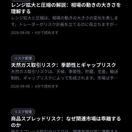
レンジ拡大と圧縮の解説：相場の動きの大きさを
理解する
レンジ拡大と圧縮は、相場の動きの大きさの変化を表しま
す。トレーダーがリスク計画を立てるのに役立ちますが、
方向性を予測するものではありません。
2026-08-08
· 6分で読めます
リスク管理
天然ガス取引リスク：季節性とギャップリスク
天然ガス取引リスクは、天候、季節性、貯蔵、生産、輸送
制約、ギャップリスクによって形成されます。市場は予報
やスケジュールされたデータの発表に応じて急変すること
2026-08-08
· 6分で読めます
があります。トレーダーは、天然ガスにエクスポージャー
を持つ前に、イベントを考慮したポジションサイズ、明確
なストップロジック、および商品ルールの確認が必要で
す。
リスク管理
商品スプレッドリスク：なぜ関連市場は乖離する
のか
商品スプレッド取引のリスクは、関連市場が常に連動する