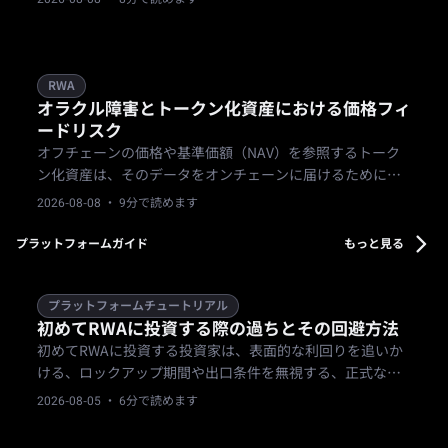
ードオフを提供します。
RWA
オラクル障害とトークン化資産における価格フィ
ードリスク
オフチェーンの価格や基準価額（NAV）を参照するトーク
ン化資産は、そのデータをオンチェーンに届けるためにオ
ラクルに依存しており、古いデータ、操作、単一障害点は
2026-08-08
· 9分で読めます
現実的で別個のリスク層です。
プラットフォームガイド
もっと見る
プラットフォームチュートリアル
初めてRWAに投資する際の過ちとその回避方法
初めてRWAに投資する投資家は、表面的な利回りを追いか
ける、ロックアップ期間や出口条件を無視する、正式な書
類を読み飛ばす、最初の資金を一つの商品に集中させる、
2026-08-05
· 6分で読めます
KYCを形式的に済ませるといった、避けられる過ちを繰り
返しがちです。