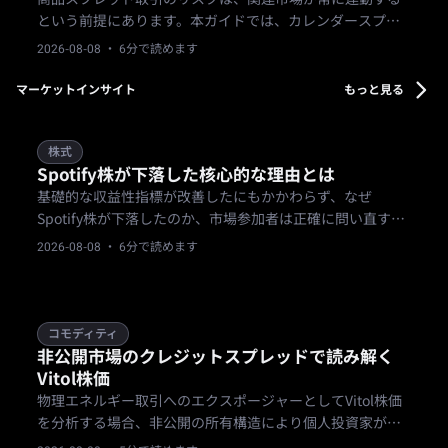
という前提にあります。本ガイドでは、カレンダースプレ
ッド、市場間スプレッド、地域差、在庫ショック、流動性
2026-08-08
· 6分で読めます
ギャップ、そしてポジション制限やイベントチェックの必
要性を解説します。
マーケットインサイト
もっと見る
株式
Spotify株が下落した核心的な理由とは
基礎的な収益性指標が改善したにもかかわらず、なぜ
Spotify株が下落したのか、市場参加者は正確に問い直すこ
とを余儀なくされています。Spotify Technology (NYSE:
2026-08-08
· 6分で読めます
SPOT) の株式を保有するトレーダーは、突然のバリュエー
ションの乖離に直面しています。
コモディティ
非公開市場のクレジットスプレッドで読み解く
Vitol株価
物理エネルギー取引へのエクスポージャーとしてVitol株価
を分析する場合、非公開の所有構造により個人投資家が直
接市場にアクセスすることはできません。代わりに、上場