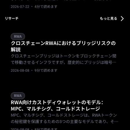
国為替取引では名目ベースで1億6,000万米ドルを超える出
2026-07-22
· 4分で読めます
来高を達成。Bifuのワンアカウント・マルチアセット戦略
を現実の取引で実証しました。
リサーチ
もっと見る
RWA
クロスチェーンRWAにおけるブリッジリスクの
解説
クロスチェーンブリッジはトークンをブロックチェーン間
で移動させるインフラですが、歴史的にブリッジは暗号資
産インフラの中で最も標的にされやすい部分の一つであ
2026-08-08
· 9分で読めます
り、それに依存するあらゆるRWAトークンに現実のリスク
層を追加します。
RWA
RWA向けカストディウォレットのモデル：
MPC、マルチシグ、コールドストレージ
MPC、マルチシグ、コールドストレージは、RWAトークン
の秘密鍵を保護するための3つの主要なモデルであり、それ
ぞれセキュリティ、速度、運用の柔軟性の間で異なるトレ
2026-08-08
· 8分で読めます