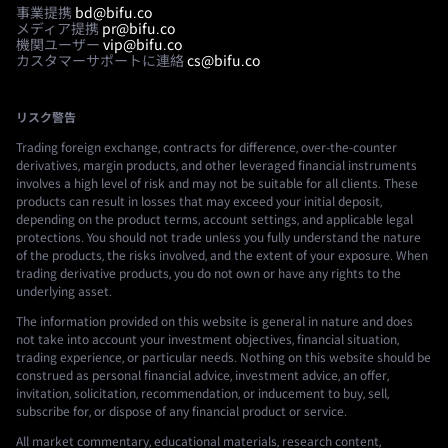
事業提携
bd@bifu.co
メディア提携
pr@bifu.co
機関ユーザー
vip@bifu.co
カスタマーサポートに連絡
cs@bifu.co
リスク警告
Trading foreign exchange, contracts for difference, over-the-counter
derivatives, margin products, and other leveraged financial instruments
involves a high level of risk and may not be suitable for all clients. These
products can result in losses that may exceed your initial deposit,
depending on the product terms, account settings, and applicable legal
protections. You should not trade unless you fully understand the nature
of the products, the risks involved, and the extent of your exposure. When
trading derivative products, you do not own or have any rights to the
underlying asset.
The information provided on this website is general in nature and does
not take into account your investment objectives, financial situation,
trading experience, or particular needs. Nothing on this website should be
construed as personal financial advice, investment advice, an offer,
invitation, solicitation, recommendation, or inducement to buy, sell,
subscribe for, or dispose of any financial product or service.
All market commentary, educational materials, research content,