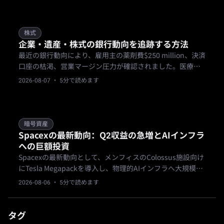
株式
企業・遺産・株式の銀行動向を追跡する方法
最近の銀行動向により、雇用主の薬剤費$250 million、決済
口座の枯渇、営業マージン圧力が確認されました。医療保
険請求の増加、州の遺産回収、株式マージンの圧縮は、主
2026-08-07
· 5分で読めます
要金融機関の負債をどのように変化させるのでしょうか？
暗号資産
Spacexの最新動向：Q2収益の急増とAIインフラ
への巨額投資
Spacexの最新動向として、メンフィスのColossus施設向け
にTesla Megapackを導入し、物理的AIインフラへ大規模な
資本を振り向けていることが確認されました。これと同時
2026-08-06
· 5分で読めます
に第2四半期の収益が急増しています。しかし、Morgan
Stanleyが予測する$64 billionの支出と、ビットコイン保有
による$540 millionの損失に対し、ウォール街は懸念を示
タグ
しています。