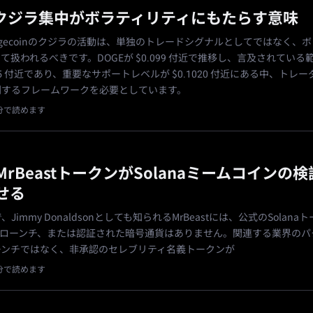
のクジラ集中がボラティリティにもたらす意味
のDogecoinのクジラの活動は、単独のトレードシグナルとしてではなく、
て扱われるべきです。DOGEが $0.099 付近で推移し、言及されている
$0.115 付近であり、重要なサポートレベルが $0.1020 付近にある中、トレ
別するフレームワークを必要としています。
1分で読めます
rBeastトークンがSolanaミームコインの
せる
で、Jimmy Donaldsonとしても知られるMrBeastには、公式のSolana
nでのローンチ、または認証された暗号通貨はありません。関連する業界の
ーンチではなく、非承認のセレブリティ名義トークンが
1分で読めます