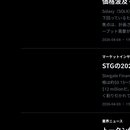
価格波及
Solaxy（S
下回っているた
焦点は、計画さ
ープット需要
2026-04-04
· 
マーケットインサ
STGの
Stargate
格は約$0.15〜$
$12 mil
く割り引かれ
2026-04-03
· 
業界ニュース