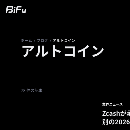
購入
マーケット
トレード
先物
富
›
›
アルトコイン
ホーム
ブログ
アルトコイン
78 件の記事
業界ニュース
Zcas
別の202