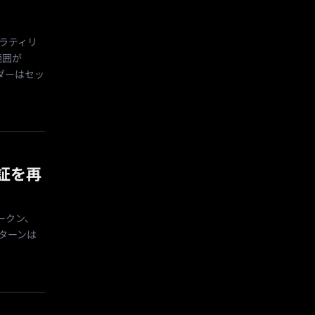
ボラティリ
範囲が
ーダーはセッ
検証を再
トークン、
パターンは