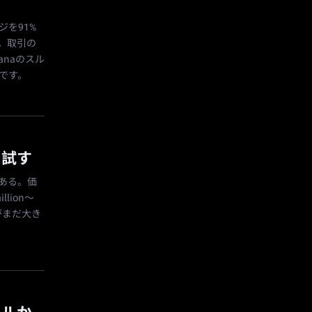
ジを91%
ん。取引の
anaのスル
です。
を試す
にある。価
llion〜
がまだ大き