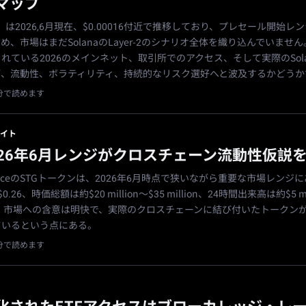
マップ
OLX）は2026,6月現在、$0.00016付近で推移しており、プレセール開始レン
め、市場はまだSolanaのLayer-2のシナリオ全体を織り込んでいませ
れている2026のメインネット、取引所でのアクセス、そして実際のSol
が、流動性、ボラティリティ、持続的なリスク選好へと波及するかどうか
1分で読めます
イト
2026年6月レンジがクロスチェーン流動性仮説
 FinanceのSTGトークンは、2026年6月時点で狭いながら重要な市場レンジ
0.26、時価総額は約$20 million〜$35 million、24時間出来高は約$5 mi
lionだ。市場への含意は明快で、実際のクロスチェーンに結び付いたトークン
ているという点にある。
1分で読めます