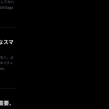
としてのハ
のSaga
ブなスマ
はなく、よ
3ネイティ
re、
の需要、