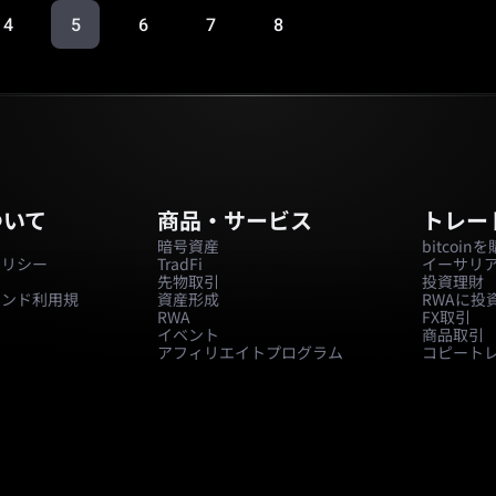
4
5
6
7
8
ついて
商品・サービス
トレー
ー
暗号資産
bitcoi
ポリシー
TradFi
イーサリ
先物取引
投資理財
ァンド利用規
資産形成
RWAに投
RWA
FX取引
イベント
商品取引
アフィリエイトプログラム
コピート