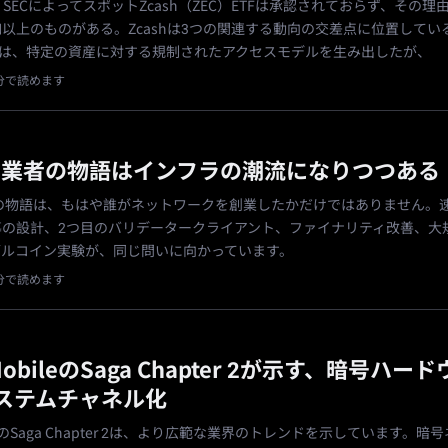
在、SECによってスポットZcash（ZEC）ETFは承認されておらず、その
以上のものがある。Zcashは3つの関連する動向の交差点に位置してい
Fは、特定の資産に対する規制されたアクセスモデルを生み出したが、
1分で読めます
na創業者の物語はインフラの潮流になりつつある
現在の物語は、もはや誰がネットワークを創業したかだけではありません。
導の設計、2つ目のバリデータークライアント、ファイナリティ改善、大
ブルコイン実験が、同じ問いに向かっています。
1分で読めます
 MobileのSaga Chapter 2が示す、暗号ハー
ステムチャネル化
bileのSaga Chapter 2は、より広範な業界のトレンドを示しています。暗