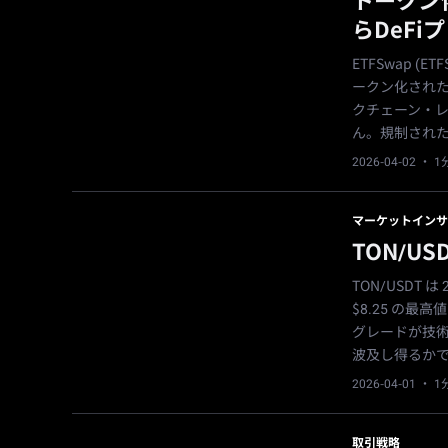
トークン
らDeFi
ETFSwap 
ークン化された
クチェーン・
ん。規制された市
2026-04-02
· 
マーケットインサ
TON/US
TON/USDT は 
$8.25 の最高
グレードが技
波及し得るか
2026-04-01
· 
取引戦略