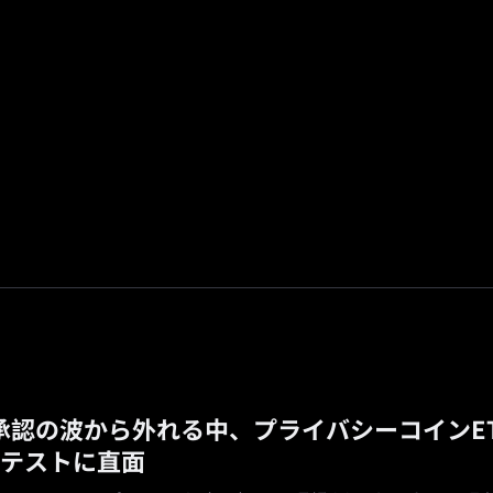
広場
プロモーション
紹介
🔥
予測市場
hが承認の波から外れる中、プライバシーコインE
6テストに直面