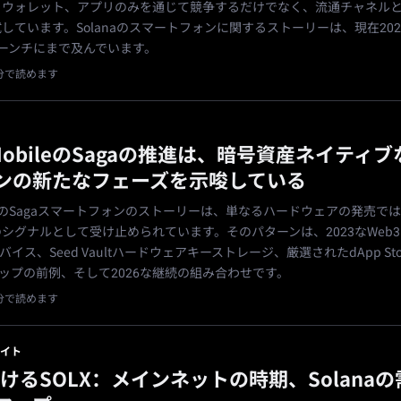
、ウォレット、アプリのみを通じて競争するだけでなく、流通チャネル
しています。Solanaのスマートフォンに関するストーリーは、現在2023
1のローンチにまで及んでいます。
1分で読めます
a MobileのSagaの推進は、暗号資産ネイティ
ンの新たなフェーズを示唆している
obileのSagaスマートフォンのストーリーは、単なるハードウェアの発売で
シグナルとして受け止められています。そのパターンは、2023なWeb
デバイス、Seed Vaultハードウェアキーストレージ、厳選されたdApp Sto
ロップの前例、そして2026な継続の組み合わせです。
1分で読めます
イト
おけるSOLX：メインネットの時期、Solana