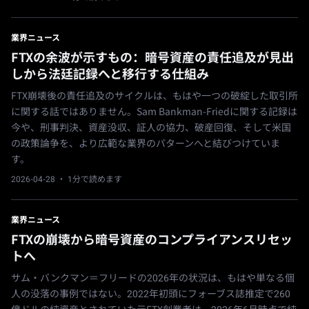
業界ニュース
FTXの余波が示すもの：暗号資産の責任追及が見出
しから法廷記録へと移行する仕組み
FTX崩壊後の責任追及のサイクルは、もはや一つの破綻した取引所
に関する話ではありません。Sam Bankman-Friedに関する記録は
今や、刑事判決、資産没収、証人の協力、破産回復、そして米国
の政策論争を、より広範な業界のパターンへと結びつけていま
す。
2026-04-28
· 1分で読めます
業界ニュース
FTXの崩壊から暗号資産のコンプライアンスリセッ
トへ
サム・バンクマン＝フリードの2026年の状況は、もはや単なる個
人の没落の事例ではない。2022年初頭にフォーブス誌推定で260