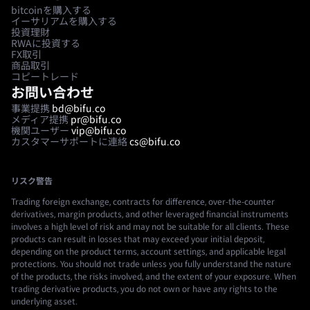
bitcoinを購入する
イーサリアムを購入する
投資理財
RWAに投資する
FX取引
商品取引
コピートレード
お問い合わせ
事業提携
bd@bifu.co
メディア提携
pr@bifu.co
機関ユーザー
vip@bifu.co
カスタマーサポートに連絡
cs@bifu.co
リスク警告
Trading foreign exchange, contracts for difference, over-the-counter
derivatives, margin products, and other leveraged financial instruments
involves a high level of risk and may not be suitable for all clients. These
products can result in losses that may exceed your initial deposit,
depending on the product terms, account settings, and applicable legal
protections. You should not trade unless you fully understand the nature
of the products, the risks involved, and the extent of your exposure. When
trading derivative products, you do not own or have any rights to the
underlying asset.