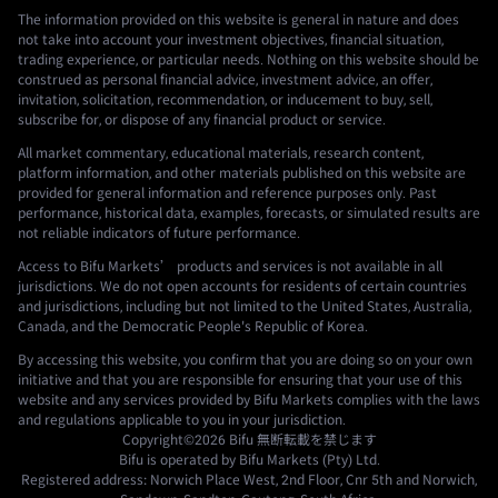
The information provided on this website is general in nature and does
not take into account your investment objectives, financial situation,
trading experience, or particular needs. Nothing on this website should be
construed as personal financial advice, investment advice, an offer,
invitation, solicitation, recommendation, or inducement to buy, sell,
subscribe for, or dispose of any financial product or service.
All market commentary, educational materials, research content,
platform information, and other materials published on this website are
provided for general information and reference purposes only. Past
performance, historical data, examples, forecasts, or simulated results are
not reliable indicators of future performance.
Access to Bifu Markets’ products and services is not available in all
jurisdictions. We do not open accounts for residents of certain countries
and jurisdictions, including but not limited to the United States, Australia,
Canada, and the Democratic People's Republic of Korea.
By accessing this website, you confirm that you are doing so on your own
initiative and that you are responsible for ensuring that your use of this
website and any services provided by Bifu Markets complies with the laws
and regulations applicable to you in your jurisdiction.
Copyright©2026
Bifu
無断転載を禁じます
Bifu is operated by Bifu Markets (Pty) Ltd.
Registered address: Norwich Place West, 2nd Floor, Cnr 5th and Norwich,