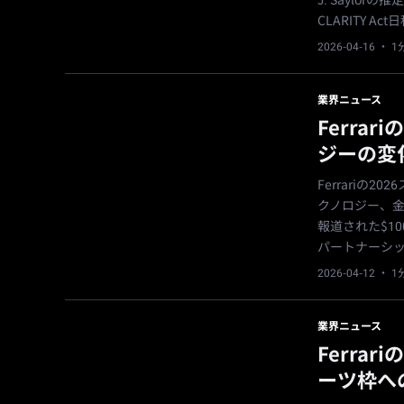
J. Saylo
CLARITY 
2026-04-16
· 
業界ニュース
Ferra
ジーの変
Ferrariの
クノロジー、
報道された$1
パートナーシ
2026-04-12
· 
業界ニュース
Ferra
ーツ枠へ