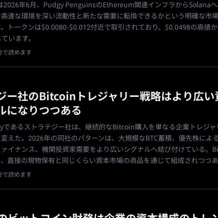
Tは2026年6月、Pudgy PenguinsのEthereum関連インフラからSolan
で高速な環境を深い流動性と新たな需要に転換できるかという明確な市
トークンは$0.0080-$0.012付近で取引されており、$0.0498の高値
落しています。
1分で読めます
ジー社のBitcoinトレジャリー戦略はより広
ルになりつつある
rategyであるストラテジー社は、継続的なBitcoin購入を単なる企業トレジ
変えた。2026年の同社のパターンは、大規模なBTC蓄積、優先株によ
ァイナンス、機関投資家需要をより広いシグナルへ結び付けている。Bitc
は、直接の現物保有と同じくらい資本市場の商品を通じて組成されつつ
1分で読めます