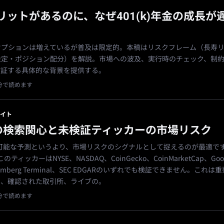
リットがあるのに、なぜ401(k)年金の成長が
年金オプションは増えているが普及は限定的。本稿はリスクフレーム（長寿
設定・ポジション配分）を解説。市場への波及、実行時のチェック、制
検証する具体的な背景を提供する。
6分で読めます
イト
Mの検索関心と未検証ティッカーの市場リスク
引可能な予測というより、市場リスクのシグナルとして捉えるのが最適で
のティッカーはNYSE、NASDAQ、CoinGecko、CoinMarketCap、Goo
loomberg Terminal、SEC EDGARのいずれでも検証できません。これ
ら、確認された取引所、ライブの。
1分で読めます