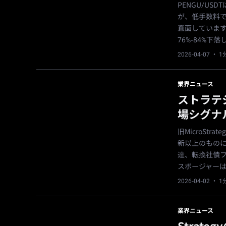
PENGU/USD
が、低手数料
直面しています。
76%-84%下
2026-04-07
· 
業界ニュース
ストラテ
場シグナ
旧MicroSt
新以上のものに
達、転換社債フ
スポージャー
2026-04-02
· 
業界ニュース