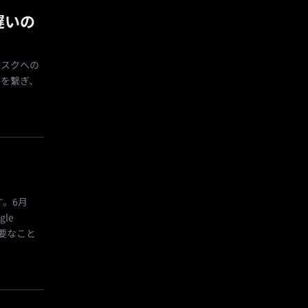
遅いの
リスクへの
約を繋ぎ、
す。6月
gle
は重要なこと