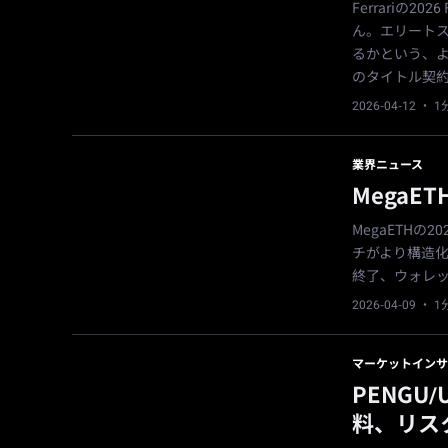
Ferrariの
ん。エリート
るかという、より広
のタイトル契
2026-04-12
· 
業界ニュース
MegaE
MegaETHの
チがより構造化
終了、ウォレッ
2026-04-09
· 
マーケットインサ
PENGU
料、リス