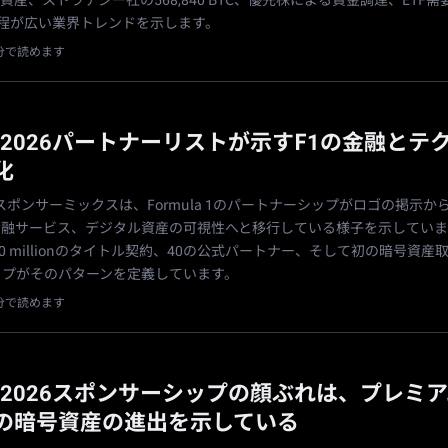
rの推定資産、ストラテジー社の568,840 BTC、優先株による資金調達、ETF需
Act日程が広い業界トレンドを示します。
1分で読めます
riの2026パートナーリストが示すF1の金融とテ
化
2026スポンサーミックスは、Formula 1のパートナーシップがロゴの掲示
金融サービス、デジタル資産の可視性へと移行している様子を示していま
00 millionのタイトル契約、40の公式パートナー、そして初の暗号資産
ップがそのパターンを定義しています。
1分で読めます
riの2026スポンサーシップの顔ぶれは、プレミ
の暗号資産の進出を示している