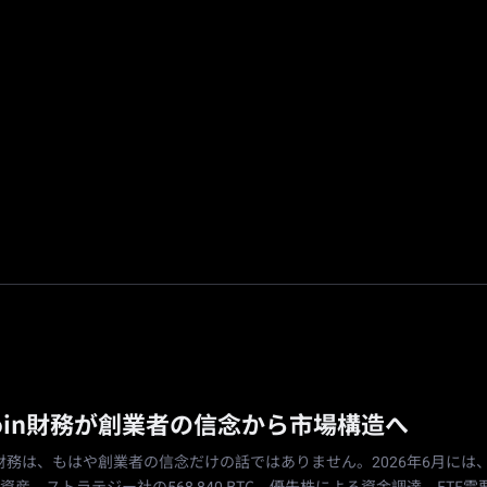
広場
プロモーション
紹介
🔥
予測市場
coin財務が創業者の信念から市場構造へ
in財務は、もはや創業者の信念だけの話ではありません。2026年6月には、Mi