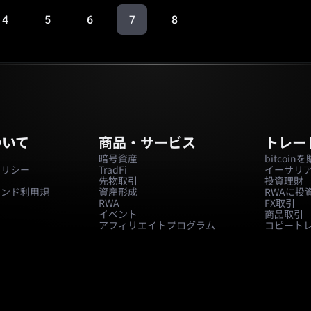
4
5
6
7
8
ついて
商品・サービス
トレー
ー
暗号資産
bitcoi
ポリシー
TradFi
イーサリ
先物取引
投資理財
ァンド利用規
資産形成
RWAに投
RWA
FX取引
イベント
商品取引
アフィリエイトプログラム
コピート