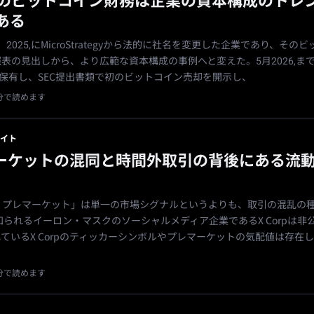
tegyのビットコイン財務は企業の資本構成のトレ
ある
Incは、2025,にMicroStrategyから法的に社名を変更した企業であり、そ
表の見出しから、より広範な資本構成の事例へと変えた。5月2026,ま
BTCを保有し、SEC提出書類で初のビットコイン売却を開示し、
1分で読めます
イト
マーケットの混同と時間外取引の背後にある流
,、「X プレマーケット」は単一の市場シグナルというよりも、取引の混乱の
として知られるイーロン・マスクのソーシャルメディア企業であるX Corpは非
ているX Corpのティッカーシンボルやプレマーケットの気配値は存在
1分で読めます