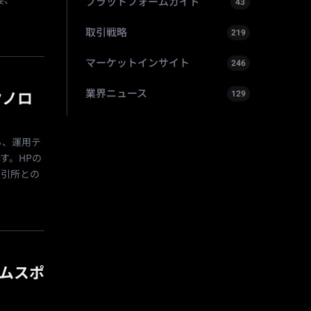
要、
プラットフォームガイド
43
取引戦略
219
マーケットインサイト
246
業界ニュース
129
クノロ
から、運用テ
す。HPの
取引所との
アムスポ