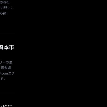
aへの移行
場の問いに
から約
い資本市
ャリーの更
る資金調
oinエク
ある。