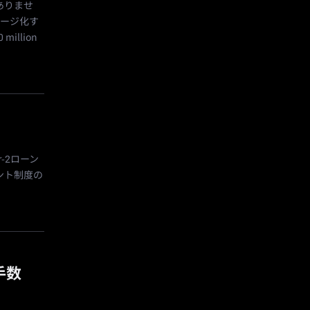
はありませ
ケージ化す
illion
r-2ローン
ント制度の
手数