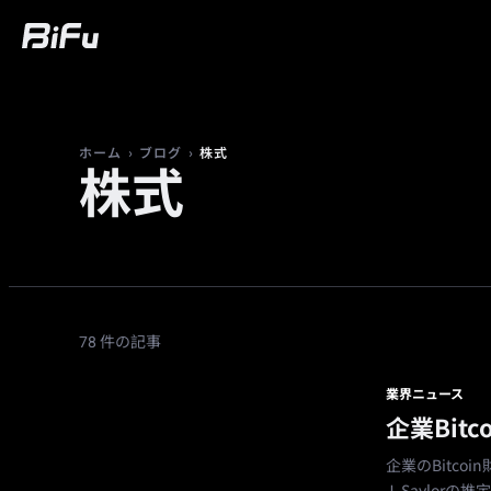
購入
マーケット
トレード
先物
富
›
›
株式
ホーム
ブログ
株式
78 件の記事
業界ニュース
企業Bit
企業のBitco