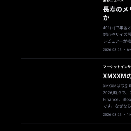
業界ニュース
長寿のメ
か
401(k)で
対応やサイズ
レビュアーが
2026-03-25
· 
マーケットインサ
XMXX
XMXXMは取
2026,時点で、こ
Finance、B
です。なぜな
2026-03-25
· 