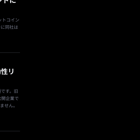
ンドに
のビットコイン
でに同社は
動性リ
種です。旧
公開企業で
しません。