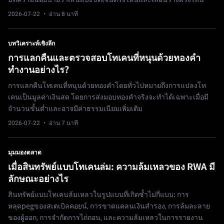
2026-07-22
· อ่าน 8 นาที
บทวิเคราะห์เชิงลึก
การแลกคืนและตรวจสอบโทเคนที่หนุนด้วยทองคำ
ทำงานอย่างไร?
การแลกคืนโทเคนที่หนุนด้วยทองคำโดยทั่วไปหมายถึงการแปลงโท
เคนเป็นมูลค่าเงินสด โดยการส่งมอบทองคำจริงจะทำได้เฉพาะเมื่อมี
จำนวนขั้นต่ำและอาจมีค่าธรรมเนียมเพิ่มเติม
2026-07-22
· อ่าน 7 นาที
มุมมองตลาด
เมื่อสินทรัพย์แบบโทเคนล่ม: ความล้มเหลวของ RWA มี
ลักษณะอย่างไร
สินทรัพย์แบบโทเคนล้มเหลวในรูปแบบที่เกิดซ้ำไม่กี่แบบ: การ
หลุดpegของสเตเบิลคอยน์, การขาดแคลนเงินสำรอง, การล้มละลาย
ของผู้ออก, การจำกัดการไถ่ถอน, และความล้มเหลวในการรายงาน