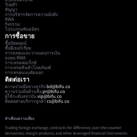
TradFi
สัญญา
การบริหารจัดการความมั่งคั่ง
RWA
กิจกรรม
โปรแกรมพันธมิตร
การซื้อขาย
ซื้อบิตคอยน์
ซื้ออีเธอร์เรียม
การลงทุนและวางแผนการเงิน
ลงทุน RWA
การเทรดฟอเร็กซ์
การเทรดสินค้าโภคภัณฑ์
การเทรดแบบคัดลอก
ติดต่อเรา
ความร่วมมือทางธุรกิจ
bd@bifu.co
ความร่วมมือด้านสื่อ
pr@bifu.co
ผู้ใช้ระดับสถาบัน
vip@bifu.co
ติดต่อฝ่ายบริการลูกค้า
cs@bifu.co
คำเตือนความเสี่ยง
Trading foreign exchange, contracts for difference, over-the-counter
derivatives, margin products, and other leveraged financial instruments