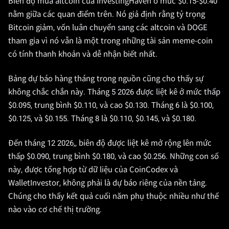
Biên độ mùa altcoin của InvestingHaven ở mức $0.15-$0.40
nằm giữa các quan điểm trên. Nó giả định rằng tỷ trọng
Bitcoin giảm, vốn luân chuyển sang các altcoin và DOGE
tham gia vì nó vẫn là một trong những tài sản meme-coin
có tính thanh khoản và dễ nhận biết nhất.
Bảng dự báo hàng tháng trong nguồn cũng cho thấy sự
không chắc chắn này. Tháng 5 2026 được liệt kê ở mức thấp
$0.095, trung bình $0.110, và cao $0.130. Tháng 6 là $0.100,
$0.125, và $0.155. Tháng 8 là $0.110, $0.145, và $0.180.
Đến tháng 12 2026,, biên độ được liệt kê mở rộng lên mức
thấp $0.090, trung bình $0.180, và cao $0.256. Những con số
này, được tổng hợp từ dữ liệu của CoinCodex và
WalletInvestor, không phải là dự báo riêng của nền tảng.
Chúng cho thấy kết quả cuối năm phụ thuộc nhiều như thế
nào vào cơ chế thị trường.