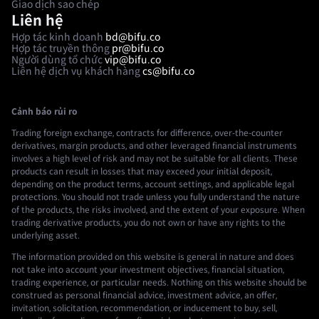
Giao dịch sao chép
Liên hệ
Hợp tác kinh doanh
bd@bifu.co
Hợp tác truyền thông
pr@bifu.co
Người dùng tổ chức
vip@bifu.co
Liên hệ dịch vụ khách hàng
cs@bifu.co
Cảnh báo rủi ro
Trading foreign exchange, contracts for difference, over-the-counter
derivatives, margin products, and other leveraged financial instruments
involves a high level of risk and may not be suitable for all clients. These
products can result in losses that may exceed your initial deposit,
depending on the product terms, account settings, and applicable legal
protections. You should not trade unless you fully understand the nature
of the products, the risks involved, and the extent of your exposure. When
trading derivative products, you do not own or have any rights to the
underlying asset.
The information provided on this website is general in nature and does
not take into account your investment objectives, financial situation,
trading experience, or particular needs. Nothing on this website should be
construed as personal financial advice, investment advice, an offer,
invitation, solicitation, recommendation, or inducement to buy, sell,