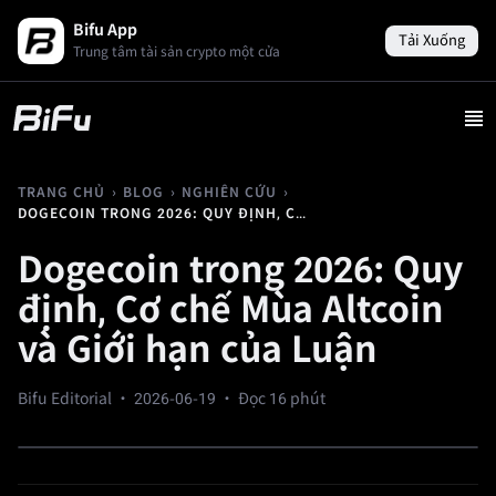
Bifu App
Tải Xuống
Trung tâm tài sản crypto một cửa
›
›
›
TRANG CHỦ
BLOG
NGHIÊN CỨU
DOGECOIN TRONG 2026: QUY ĐỊNH, CƠ CHẾ MÙA ALTCOIN VÀ GIỚI HẠN CỦA LUẬN
Dogecoin trong 2026: Quy
định, Cơ chế Mùa Altcoin
và Giới hạn của Luận
Bifu Editorial ·
2026-06-19
· Đọc 16 phút