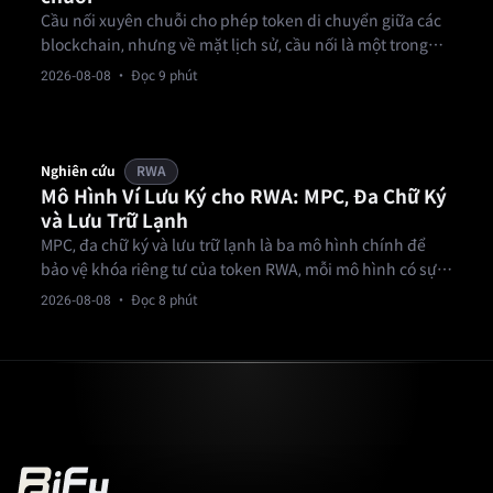
Cầu nối xuyên chuỗi cho phép token di chuyển giữa các
blockchain, nhưng về mặt lịch sử, cầu nối là một trong
những phần dễ bị tấn công nhất của cơ sở hạ tầng tiền
2026-08-08
· Đọc 9 phút
điện tử, thêm một lớp rủi ro thực sự cho bất kỳ token RWA
nào phụ thuộc vào nó.
Nghiên cứu
RWA
Mô Hình Ví Lưu Ký cho RWA: MPC, Đa Chữ Ký
và Lưu Trữ Lạnh
MPC, đa chữ ký và lưu trữ lạnh là ba mô hình chính để
bảo vệ khóa riêng tư của token RWA, mỗi mô hình có sự
đánh đổi khác nhau giữa bảo mật, tốc độ và tính linh
2026-08-08
· Đọc 8 phút
hoạt trong vận hành.