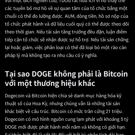
Với mục đích nghiên cứu, TDOG rất hữu ích vì nó thay thế
các tuyên bố mơ hồ về sự quan tâm của tổ chức bằng một
chuỗi có thể đo lường được. AUM, dòng tiền, hồ sơ nộp của
tổ chức phát hành và dữ liệu cuối quý có thể được theo dõi
theo thời gian. Nếu tài sản tăng trưởng đều đặn, luận điểm
tiếp cận tổ chức sẽ nhận được sự hỗ trợ. Nếu tài sản chững
lại hoặc giảm, việc phân loại có thể đã loại bỏ một rào cản
pháp lý mà không tạo ra nhu cầu có ý nghĩa.
Tại sao DOGE không phải là Bitcoin
với một thương hiệu khác
Dogecoin và Bitcoin hiện chia sẻ danh mục hàng hóa kỹ
thuật số của Hoa Kỳ, nhưng chúng vẫn là những tài sản
khác biệt về cấu trúc. Bitcoin có mức trần cứng 21 triệu.
Dogecoin có mô hình nguồn cung lạm phát với khoảng 5 tỷ
DOGE mới được phát hành mỗi năm và không có giới hạn.