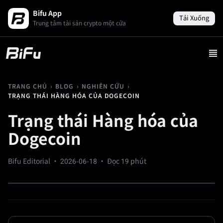
Bifu App
Tải Xuống
Trung tâm tài sản crypto một cửa
›
›
›
TRANG CHỦ
BLOG
NGHIÊN CỨU
TRẠNG THÁI HÀNG HÓA CỦA DOGECOIN
Trạng thái Hàng hóa của
Dogecoin
Bifu Editorial ·
2026-06-18
· Đọc 19 phút