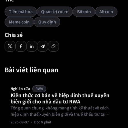
Tiền mã hóa
Quản trị rủi ro
Bitcoin
Altcoin
Meme coin
Quy định
Chia sẻ
Bài viết liên quan
Nghiên cứu
RWA
Kiến thức cơ bản về hiệp định thuế xuyên
biên giới cho nhà đầu tư RWA
Tổng quan chung, không mang tính kỹ thuật về cách
hiệp định thuế xuyên biên giới và thuế khấu trừ tại
nguồn tác động đến thu nhập từ đầu tư RWA; không phải
2026-08-07
· Đọc 9 phút
lời khuyên thuế.