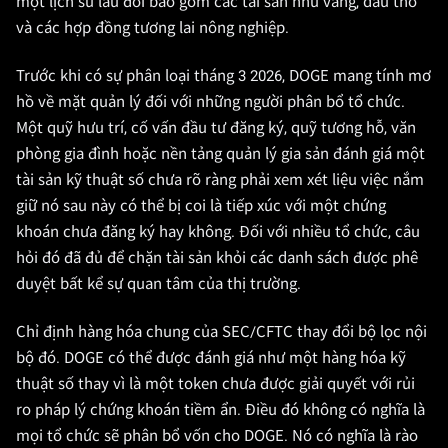
một lịch sử lâu đời bao gồm các tài sản như vàng, dầu thô
và các hợp đồng tương lai nông nghiệp.
Trước khi có sự phân loại tháng 3 2026, DOGE mang tính mơ
hồ về mặt quản lý đối với những người phân bổ tổ chức.
Một quỹ hưu trí, cố vấn đầu tư đăng ký, quỹ tương hỗ, văn
phòng gia đình hoặc nền tảng quản lý gia sản đánh giá một
tài sản kỹ thuật số chưa rõ ràng phải xem xét liệu việc nắm
giữ nó sau này có thể bị coi là tiếp xúc với một chứng
khoán chưa đăng ký hay không. Đối với nhiều tổ chức, câu
hỏi đó đã đủ để chặn tài sản khỏi các danh sách được phê
duyệt bất kể sự quan tâm của thị trường.
Chỉ định hàng hóa chung của SEC/CFTC thay đổi bộ lọc nội
bộ đó. DOGE có thể được đánh giá như một hàng hóa kỹ
thuật số thay vì là một token chưa được giải quyết với rủi
ro pháp lý chứng khoán tiềm ẩn. Điều đó không có nghĩa là
mọi tổ chức sẽ phân bổ vốn cho DOGE. Nó có nghĩa là rào