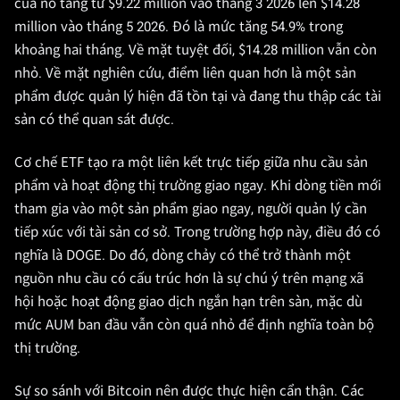
của nó tăng từ $9.22 million vào tháng 3 2026 lên $14.28
million vào tháng 5 2026. Đó là mức tăng 54.9% trong
khoảng hai tháng. Về mặt tuyệt đối, $14.28 million vẫn còn
nhỏ. Về mặt nghiên cứu, điểm liên quan hơn là một sản
phẩm được quản lý hiện đã tồn tại và đang thu thập các tài
sản có thể quan sát được.
Cơ chế ETF tạo ra một liên kết trực tiếp giữa nhu cầu sản
phẩm và hoạt động thị trường giao ngay. Khi dòng tiền mới
tham gia vào một sản phẩm giao ngay, người quản lý cần
tiếp xúc với tài sản cơ sở. Trong trường hợp này, điều đó có
nghĩa là DOGE. Do đó, dòng chảy có thể trở thành một
nguồn nhu cầu có cấu trúc hơn là sự chú ý trên mạng xã
hội hoặc hoạt động giao dịch ngắn hạn trên sàn, mặc dù
mức AUM ban đầu vẫn còn quá nhỏ để định nghĩa toàn bộ
thị trường.
Sự so sánh với Bitcoin nên được thực hiện cẩn thận. Các