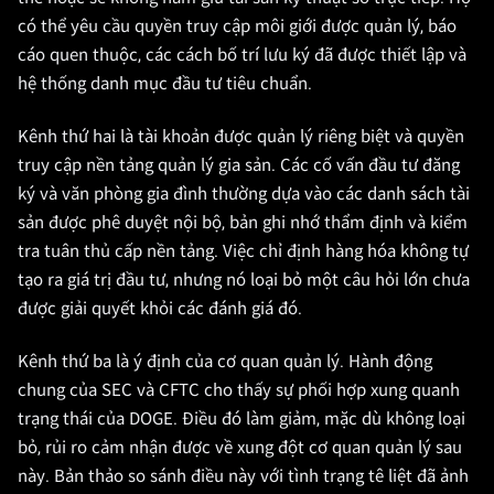
có thể yêu cầu quyền truy cập môi giới được quản lý, báo
cáo quen thuộc, các cách bố trí lưu ký đã được thiết lập và
hệ thống danh mục đầu tư tiêu chuẩn.
Kênh thứ hai là tài khoản được quản lý riêng biệt và quyền
truy cập nền tảng quản lý gia sản. Các cố vấn đầu tư đăng
ký và văn phòng gia đình thường dựa vào các danh sách tài
sản được phê duyệt nội bộ, bản ghi nhớ thẩm định và kiểm
tra tuân thủ cấp nền tảng. Việc chỉ định hàng hóa không tự
tạo ra giá trị đầu tư, nhưng nó loại bỏ một câu hỏi lớn chưa
được giải quyết khỏi các đánh giá đó.
Kênh thứ ba là ý định của cơ quan quản lý. Hành động
chung của SEC và CFTC cho thấy sự phối hợp xung quanh
trạng thái của DOGE. Điều đó làm giảm, mặc dù không loại
bỏ, rủi ro cảm nhận được về xung đột cơ quan quản lý sau
này. Bản thảo so sánh điều này với tình trạng tê liệt đã ảnh