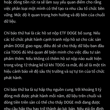
hoặc dòng tiền rút ra sẽ làm suy yếu quan điểm cho rằng
việc phân loại một mình có thể tạo ra nhu cầu tổ chức bền
vững. Mức độ ít quan trọng hơn hướng và độ bền của chuỗi
dữ liệu.
Chỉ báo thứ hai là các hồ sơ nộp ETF DOGE bổ sung. Nếu
các tổ chức phát hành cạnh tranh nộp hồ sơ cho các sản
phẩm DOGE giao ngay, điều đó sẽ cho thấy dữ liệu ban đầu
của TDOG đủ khả quan để biện minh cho việc đầu tư sản
phẩm thêm. Nếu không có thêm hồ sơ nộp nào xuất hiện
trong vòng 12 tháng kể từ khi TDOG ra mắt, đó sẽ là một tín
hiệu cảnh báo về độ sâu thị trường và sự tự tin của tổ chức
phát hành.
Chỉ báo thứ ba là sự hấp thụ nguồn cung. Với khoảng 5 tỷ
đồng mới được phát hành mỗi năm, dữ liệu trên chuỗi và
dòng tiền trên sàn có thể cho thấy DOGE mới đang được
nhu cầu hấp thụ hay trở thành áp lực bán. Nếu giá ổn định