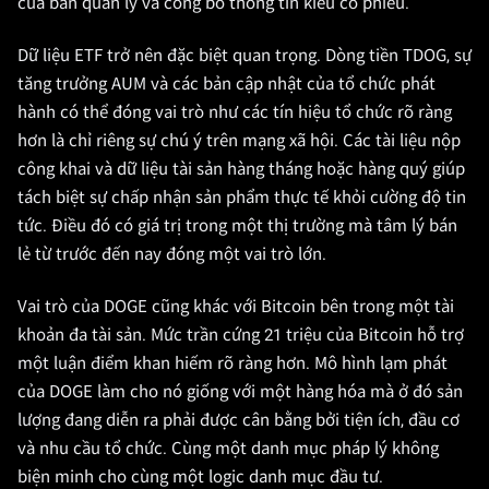
của ban quản lý và công bố thông tin kiểu cổ phiếu.
Dữ liệu ETF trở nên đặc biệt quan trọng. Dòng tiền TDOG, sự
tăng trưởng AUM và các bản cập nhật của tổ chức phát
hành có thể đóng vai trò như các tín hiệu tổ chức rõ ràng
hơn là chỉ riêng sự chú ý trên mạng xã hội. Các tài liệu nộp
công khai và dữ liệu tài sản hàng tháng hoặc hàng quý giúp
tách biệt sự chấp nhận sản phẩm thực tế khỏi cường độ tin
tức. Điều đó có giá trị trong một thị trường mà tâm lý bán
lẻ từ trước đến nay đóng một vai trò lớn.
Vai trò của DOGE cũng khác với Bitcoin bên trong một tài
khoản đa tài sản. Mức trần cứng 21 triệu của Bitcoin hỗ trợ
một luận điểm khan hiếm rõ ràng hơn. Mô hình lạm phát
của DOGE làm cho nó giống với một hàng hóa mà ở đó sản
lượng đang diễn ra phải được cân bằng bởi tiện ích, đầu cơ
và nhu cầu tổ chức. Cùng một danh mục pháp lý không
biện minh cho cùng một logic danh mục đầu tư.