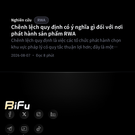
Nghiên cứu
RWA
Chênh lệch quy định có ý nghĩa gì đối với nơi
phát hành sản phẩm RWA
Chênh lệch quy định là việc các tổ chức phát hành chọn
khu vực pháp lý có quy tắc thuận lợi hơn; đây là một
phần bình thường của cấu trúc, nhưng nó ảnh hưởng
2026-08-07
· Đọc 8 phút
đến quyền khởi kiện của nhà đầu tư.