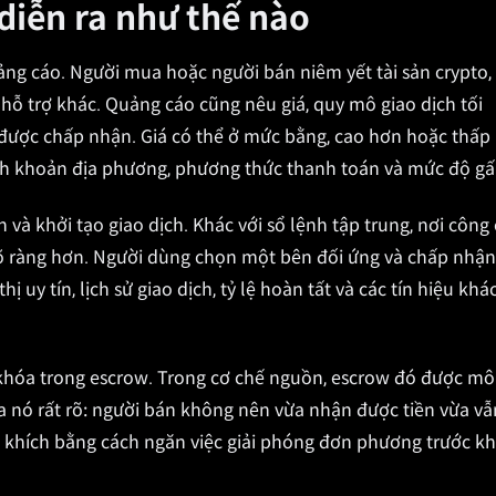
diễn ra như thế nào
ng cáo. Người mua hoặc người bán niêm yết tài sản crypto,
ỗ trợ khác. Quảng cáo cũng nêu giá, quy mô giao dịch tối
 được chấp nhận. Giá có thể ở mức bằng, cao hơn hoặc thấp
anh khoản địa phương, phương thức thanh toán và mức độ gấ
và khởi tạo giao dịch. Khác với sổ lệnh tập trung, nơi công
rõ ràng hơn. Người dùng chọn một bên đối ứng và chấp nhận
 uy tín, lịch sử giao dịch, tỷ lệ hoàn tất và các tín hiệu khác
c khóa trong escrow. Trong cơ chế nguồn, escrow đó được mô
ủa nó rất rõ: người bán không nên vừa nhận được tiền vừa vẫ
n khích bằng cách ngăn việc giải phóng đơn phương trước kh