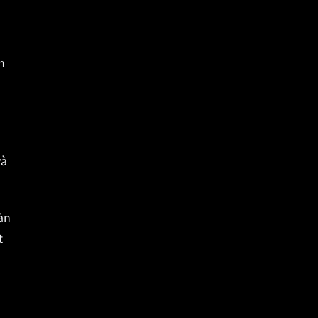
ó
h
và
àn
t