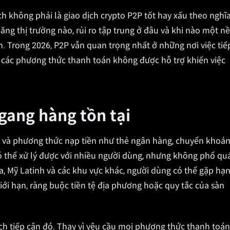
ích không phải là giao dịch crypto P2P tốt hay xấu theo nghĩ
ăng thị trường nào, rủi ro tập trung ở đâu và khi nào một n
. Trong 2026, P2P vẫn quan trọng nhất ở những nơi việc tiế
c các phương thức thanh toán không được hỗ trợ khiến việc
ngang hàng tồn tại
YC và phương thức nạp tiền như thẻ ngân hàng, chuyển khoả
 thể xử lý được với nhiều người dùng, nhưng không phổ quá
, Mỹ Latinh và các khu vực khác, người dùng có thể gặp hạ
iới hạn, ràng buộc tiền tệ địa phương hoặc quy tắc của sàn
ch tiếp cận đó. Thay vì yêu cầu mọi phương thức thanh toán