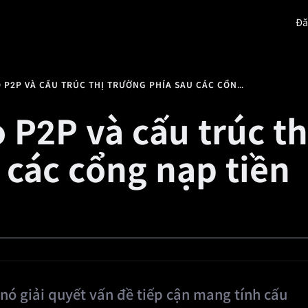
Đă
Sự giàu có
Quảng trường
Khuyến mãi
Giới t
GIAO DỊCH CRYPTO P2P VÀ CẤU TRÚC THỊ TRƯỜNG PHÍA SAU CÁC CỔNG NẠP TIỀN
 P2P và cấu trúc th
 các cổng nạp tiền
 nó giải quyết vấn đề tiếp cận mang tính cấu