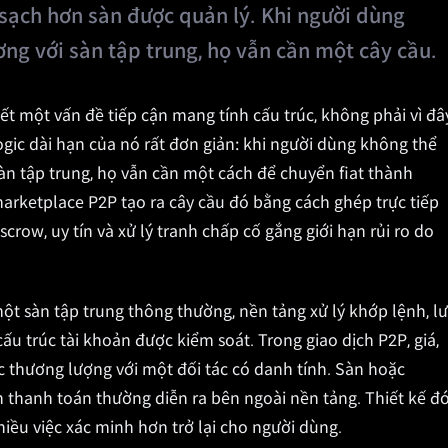
h sạch hơn sàn được quản lý. Khi người dùng
ng với sàn tập trung, họ vẫn cần một cây cầu.
yết một vấn đề tiếp cận mang tính cấu trúc, không phải vì đâ
ogic dài hạn của nó rất đơn giản: khi người dùng không thể
àn tập trung, họ vẫn cần một cách để chuyển fiat thành
 marketplace P2P tạo ra cây cầu đó bằng cách ghép trực tiếp
crow, uy tín và xử lý tranh chấp cố gắng giới hạn rủi ro do
t sàn tập trung thông thường, nền tảng xử lý khớp lệnh, l
cấu trúc tài khoản được kiểm soát. Trong giao dịch P2P, giá,
 thương lượng với một đối tác có danh tính. Sàn hoặc
 thanh toán thường diễn ra bên ngoài nền tảng. Thiết kế đ
ều việc xác minh hơn trở lại cho người dùng.