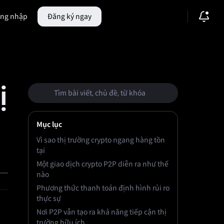
ng nhập
Đăng ký ngay
hiệu
🔥
Thị trường dự đoán
ị
Mục lục
Vì sao thị trường crypto ngang hàng tồn
tại
Một giao dịch crypto P2P diễn ra như thế
nào
Phương thức thanh toán định hình rủi ro
thực sự
Nơi P2P vẫn tạo ra khả năng tiếp cận thị
trường hữu ích