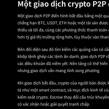
Một giao dịch crypto P2P 
Một giao dịch P2P điển hình bắt đầu bằng một quả
chẳng hạn BTC, USDT, ETH hoặc một tài sản được h
thiểu và tối đa, cùng các phương thức thanh toán
hơn tỷ giá thị trường rộng hơn, tùy thuộc vào th
Bên đối diện sau đó tìm kiếm các quảng cáo có sẵn 
khớp lệnh ghép các lệnh ẩn danh, giao dịch P2P 
các điều khoản đã niêm yết. Nền tảng có thể hiển thị
nhưng giao dịch vẫn mang tính song phương.
Khi giao dịch bắt đầu, crypto của người bán đượ
tả như một smart contract, và mục đích kinh tế c
kiểm soát crypto. Escrow thay đổi cấu trúc khuyế
có xác nhận hoặc giải quyết tranh chấp.