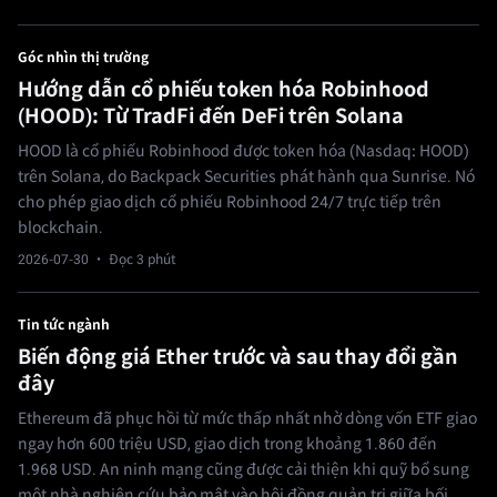
Góc nhìn thị trường
Hướng dẫn cổ phiếu token hóa Robinhood
(HOOD): Từ TradFi đến DeFi trên Solana
HOOD là cổ phiếu Robinhood được token hóa (Nasdaq: HOOD)
trên Solana, do Backpack Securities phát hành qua Sunrise. Nó
cho phép giao dịch cổ phiếu Robinhood 24/7 trực tiếp trên
blockchain.
2026-07-30
· Đọc 3 phút
Tin tức ngành
Biến động giá Ether trước và sau thay đổi gần
đây
Ethereum đã phục hồi từ mức thấp nhất nhờ dòng vốn ETF giao
ngay hơn 600 triệu USD, giao dịch trong khoảng 1.860 đến
1.968 USD. An ninh mạng cũng được cải thiện khi quỹ bổ sung
một nhà nghiên cứu bảo mật vào hội đồng quản trị giữa bối