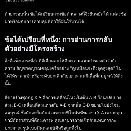
ของประโยคนั้น
ด้วยกรอบนั้น ข้อได้เปรียบสามข้อด้านล่างนี้จึงยืนหยัดได้ แต่ละข้อ
มาพร้อมกับการควบคุมที่ทำให้มันใช้งานได้
ข้อได้เปรียบที่หนึ่ง: การอ่านการกลับ
ตัวอย่างมีโครงสร้าง
สิ่งที่แข็งแกร่งที่สุดที่ผีเสื้อมอบให้คือความแม่นยำของคำจำกัด
ความ สัญชาตญาณคลุมเครืออย่าง "ดูเหมือนจะถึงจุดสูงสุด" ไม่
ได้ให้ราคาเข้าหรือระดับยกเลิกสัญญาณ แต่ผีเสื้อที่สมบูรณ์ให้สิ่ง
นั้น
สี่ขาสร้างชุดกฎ X-A คือการเคลื่อนไหวเริ่มต้น A-B ย้อนกลับบาง
ส่วน B-C เคลื่อนที่สวนทางกับ A-B จากนั้น C-D ขยายไปยังโซน
สมบูรณ์ ซึ่งมักจะยึดกับส่วนขยายฟีโบนัชชีของขา X-A เพราะทุก
ขามีอัตราส่วนที่ต้องเคารพ คุณสามารถวัดเซ็ตอัปแทนการกะ
ประมาณ รูปแบบมีคุณสมบัติหรือถูกทิ้งไป