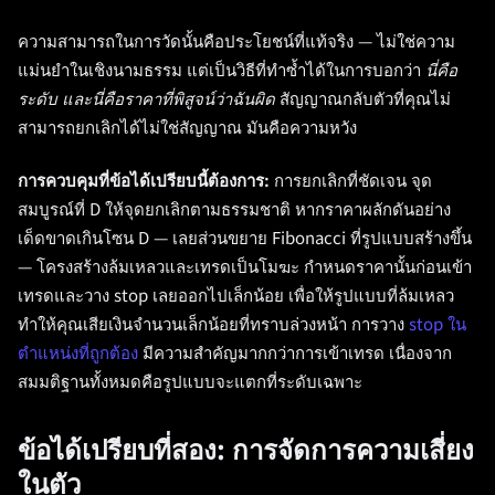
ความสามารถในการวัดนั้นคือประโยชน์ที่แท้จริง — ไม่ใช่ความ
แม่นยำในเชิงนามธรรม แต่เป็นวิธีที่ทำซ้ำได้ในการบอกว่า
นี่คือ
ระดับ และนี่คือราคาที่พิสูจน์ว่าฉันผิด
สัญญาณกลับตัวที่คุณไม่
สามารถยกเลิกได้ไม่ใช่สัญญาณ มันคือความหวัง
การควบคุมที่ข้อได้เปรียบนี้ต้องการ:
การยกเลิกที่ชัดเจน จุด
สมบูรณ์ที่ D ให้จุดยกเลิกตามธรรมชาติ หากราคาผลักดันอย่าง
เด็ดขาดเกินโซน D — เลยส่วนขยาย Fibonacci ที่รูปแบบสร้างขึ้น
— โครงสร้างล้มเหลวและเทรดเป็นโมฆะ กำหนดราคานั้นก่อนเข้า
เทรดและวาง stop เลยออกไปเล็กน้อย เพื่อให้รูปแบบที่ล้มเหลว
ทำให้คุณเสียเงินจำนวนเล็กน้อยที่ทราบล่วงหน้า การวาง
stop ใน
ตำแหน่งที่ถูกต้อง
มีความสำคัญมากกว่าการเข้าเทรด เนื่องจาก
สมมติฐานทั้งหมดคือรูปแบบจะแตกที่ระดับเฉพาะ
ข้อได้เปรียบที่สอง: การจัดการความเสี่ยง
ในตัว