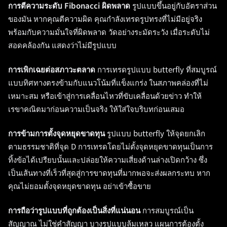
การตีความระดับ Fibonacci ผิดพลาด
รูปแบบขึ้นอยู่กับอัตราส่วน
ของมัน หากคุณตีความผิด คุณกำลังเทรดรูปทรงที่ไม่มีอยู่จริง
พร้อมกับความมั่นใจที่ผิดพลาด วัดอย่างระมัดระวัง เมื่อระดับไม่
สอดคล้องกัน แสดงว่าไม่มีรูปแบบ
การเพิกเฉยต่อสภาวะตลาด
การเทรดรูปแบบ butterfly ที่สมบูรณ์
แบบทิศทางตรงข้ามกับแนวโน้มที่แข็งแกร่ง ในสภาพคล่องที่ไม่
เหมาะสม หรือเข้าสู่การเคลื่อนไหวที่ขับเคลื่อนด้วยข่าว ทำให้
เรขาคณิตมาก่อนความเป็นจริง ให้ใส่ใจบริบทก่อนเสมอ
การข้ามการตั้งจุดหยุดขาดทุน
รูปแบบ butterfly ให้จุดยกเลิก
ตามธรรมชาติที่จุด D การเทรดโดยไม่ตั้งจุดหยุดขาดทุนเป็นการ
ทิ้งข้อได้เปรียบนั้นและปล่อยให้ความเสี่ยงด้านล่างเปิดกว้าง ซึ่ง
เป็นเส้นทางที่เร็วที่สุดสู่การขาดทุนที่มากพอจะส่งผลกระทบ หาก
คุณไม่ยอมตั้งจุดหยุดขาดทุน อย่าเข้าซื้อขาย
การถือว่ารูปแบบที่ถูกต้องเป็นสิ่งที่แน่นอน
การสมบูรณ์เป็น
สัญญาณ ไม่ใช่คำสัญญา บางรูปแบบล้มเหลว แผนการต้องตั้ง