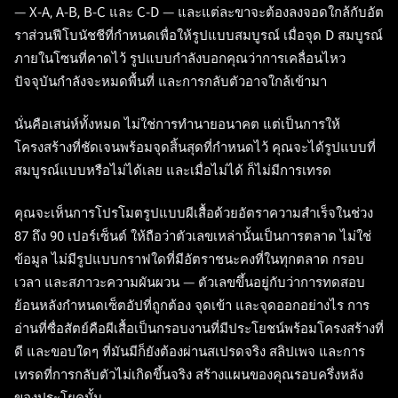
— X-A, A-B, B-C และ C-D — และแต่ละขาจะต้องลงจอดใกล้กับอัต
ราส่วนฟีโบนัชชีที่กำหนดเพื่อให้รูปแบบสมบูรณ์ เมื่อจุด D สมบูรณ์
ภายในโซนที่คาดไว้ รูปแบบกำลังบอกคุณว่าการเคลื่อนไหว
ปัจจุบันกำลังจะหมดพื้นที่ และการกลับตัวอาจใกล้เข้ามา
นั่นคือเสน่ห์ทั้งหมด ไม่ใช่การทำนายอนาคต แต่เป็นการให้
โครงสร้างที่ชัดเจนพร้อมจุดสิ้นสุดที่กำหนดไว้ คุณจะได้รูปแบบที่
สมบูรณ์แบบหรือไม่ได้เลย และเมื่อไม่ได้ ก็ไม่มีการเทรด
คุณจะเห็นการโปรโมตรูปแบบผีเสื้อด้วยอัตราความสำเร็จในช่วง
87 ถึง 90 เปอร์เซ็นต์ ให้ถือว่าตัวเลขเหล่านั้นเป็นการตลาด ไม่ใช่
ข้อมูล ไม่มีรูปแบบกราฟใดที่มีอัตราชนะคงที่ในทุกตลาด กรอบ
เวลา และสภาวะความผันผวน — ตัวเลขขึ้นอยู่กับว่าการทดสอบ
ย้อนหลังกำหนดเซ็ตอัปที่ถูกต้อง จุดเข้า และจุดออกอย่างไร การ
อ่านที่ซื่อสัตย์คือผีเสื้อเป็นกรอบงานที่มีประโยชน์พร้อมโครงสร้างที่
ดี และขอบใดๆ ที่มันมีก็ยังต้องผ่านสเปรดจริง สลิปเพจ และการ
เทรดที่การกลับตัวไม่เกิดขึ้นจริง สร้างแผนของคุณรอบครึ่งหลัง