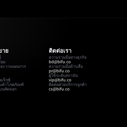
อขาย
ติดต่อเรา
์
ความร่วมมือทางธุรกิจ
รียม
bd@bifu.co
และวางแผนการ
ความร่วมมือด้านสื่อ
pr@bifu.co
A
ผู้ใช้ระดับสถาบัน
เร็กซ์
vip@bifu.co
นค้าโภคภัณฑ์
ติดต่อฝ่ายบริการลูกค้า
บบคัดลอก
cs@bifu.co