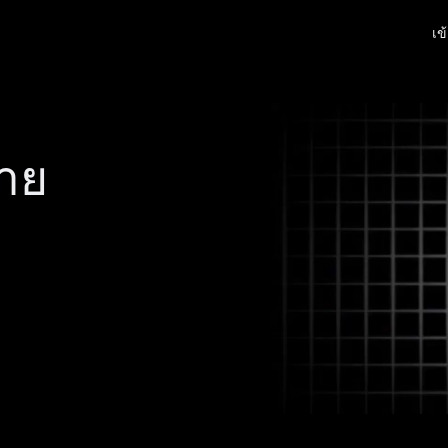
เข
มมั่งคั่ง
จัตุรัส
โปรโมชั่น
การแนะนำ
🔥
ตลาด
าย