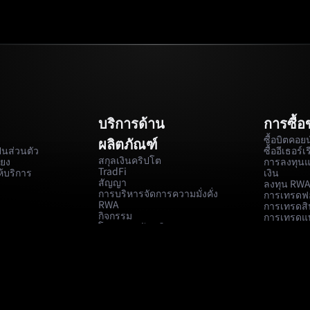
บริการด้าน
การซื้
ซื้อบิตคอยน
ผลิตภัณฑ์
นส่วนตัว
ซื้ออีเธอร์เ
สกุลเงินคริปโต
่ยง
การลงทุน
TradFi
้บริการ
เงิน
สัญญา
ลงทุน RW
การบริหารจัดการความมั่งคั่ง
การเทรดฟอ
RWA
การเทรดสิ
กิจกรรม
การเทรดแ
โปรแกรมพันธมิตร