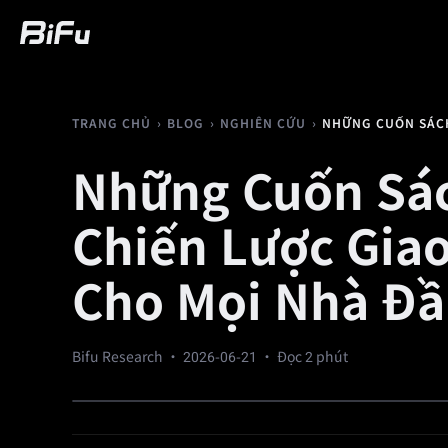
Mua
Thị trường
Giao dịch
Futures
›
›
›
TRANG CHỦ
BLOG
NGHIÊN CỨU
Những Cuốn Sác
Chiến Lược Gia
Cho Mọi Nhà Đầ
Bifu Research ·
2026-06-21
· Đọc 2 phút