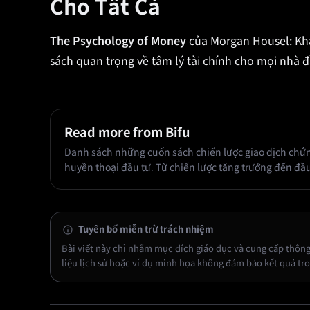
Cho Tất Cả
The Psychology of Money
của Morgan Housel: Khá
sách quan trọng về tâm lý tài chính cho mọi nhà đ
Read more from Bifu
Danh sách những cuốn sách chiến lược giao dịch chứn
huyền thoại đầu tư. Từ chiến lược tăng trưởng đến đầu
này cung cấp kiến thức và chiến lược cho mọi loại nhà
Tuyên bố miễn trừ trách nhiệm
Bài viết này chỉ nhằm mục đích giáo dục và cung cấp thông 
liệu lịch sử hoặc ví dụ minh họa không đảm bảo kết quả tro