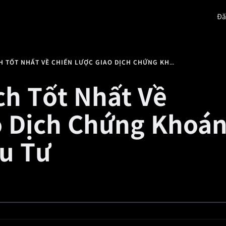
Đă
Sự giàu có
Quảng trường
Khuyến mãi
Giới t
NHỮNG CUỐN SÁCH TỐT NHẤT VỀ CHIẾN LƯỢC GIAO DỊCH CHỨNG KHOÁN CHO MỌI NHÀ ĐẦU TƯ
h Tốt Nhất Về
o Dịch Chứng Khoá
u Tư