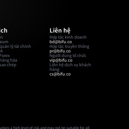
ịch
Liên hệ
in
Hợp tác kinh doanh
reum
bd@bifu.co
quản lý tài chính
Hợp tác truyền thông
WA
pr@bifu.co
 Forex
Người dùng tổ chức
 hàng hóa
vip@bifu.co
 sao chép
Liên hệ dịch vụ khách
hàng
cs@bifu.co
lves a high level of risk and may not be suitable for all