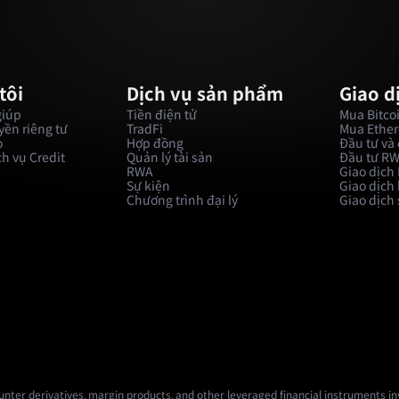
tôi
Dịch vụ sản phẩm
Giao d
giúp
Tiền điện tử
Mua Bitco
ền riêng tư
TradFi
Mua Ethe
o
Hợp đồng
Đầu tư và 
h vụ Credit
Quản lý tài sản
Đầu tư R
RWA
Giao dịch
Sự kiện
Giao dịch
Chương trình đại lý
Giao dịch
nter derivatives, margin products, and other leveraged financial instruments invo