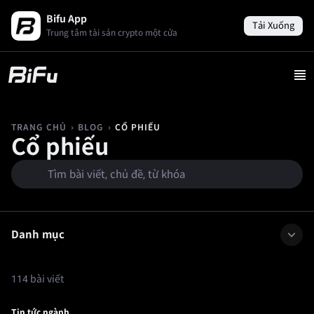
Bifu App
Tải Xuống
Trung tâm tài sản crypto một cửa
›
›
CỔ PHIẾU
TRANG CHỦ
BLOG
Cổ phiếu
Danh mục
114 bài viết
Tin tức ngành