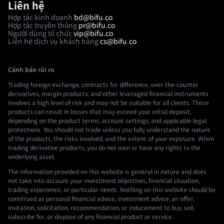
Liên hệ
Hợp tác kinh doanh
bd@bifu.co
Hợp tác truyền thông
pr@bifu.co
Người dùng tổ chức
vip@bifu.co
Liên hệ dịch vụ khách hàng
cs@bifu.co
Cảnh báo rủi ro
Trading foreign exchange, contracts for difference, over-the-counter
derivatives, margin products, and other leveraged financial instruments
involves a high level of risk and may not be suitable for all clients. These
products can result in losses that may exceed your initial deposit,
depending on the product terms, account settings, and applicable legal
protections. You should not trade unless you fully understand the nature
of the products, the risks involved, and the extent of your exposure. When
trading derivative products, you do not own or have any rights to the
underlying asset.
The information provided on this website is general in nature and does
not take into account your investment objectives, financial situation,
trading experience, or particular needs. Nothing on this website should be
construed as personal financial advice, investment advice, an offer,
invitation, solicitation, recommendation, or inducement to buy, sell,
subscribe for, or dispose of any financial product or service.