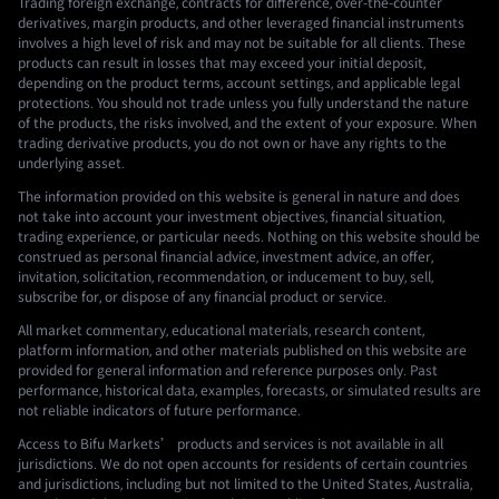
Trading foreign exchange, contracts for difference, over-the-counter
derivatives, margin products, and other leveraged financial instruments
involves a high level of risk and may not be suitable for all clients. These
products can result in losses that may exceed your initial deposit,
depending on the product terms, account settings, and applicable legal
protections. You should not trade unless you fully understand the nature
of the products, the risks involved, and the extent of your exposure. When
trading derivative products, you do not own or have any rights to the
underlying asset.
The information provided on this website is general in nature and does
not take into account your investment objectives, financial situation,
trading experience, or particular needs. Nothing on this website should be
construed as personal financial advice, investment advice, an offer,
invitation, solicitation, recommendation, or inducement to buy, sell,
subscribe for, or dispose of any financial product or service.
All market commentary, educational materials, research content,
platform information, and other materials published on this website are
provided for general information and reference purposes only. Past
performance, historical data, examples, forecasts, or simulated results are
not reliable indicators of future performance.
Access to Bifu Markets’ products and services is not available in all
jurisdictions. We do not open accounts for residents of certain countries
and jurisdictions, including but not limited to the United States, Australia,