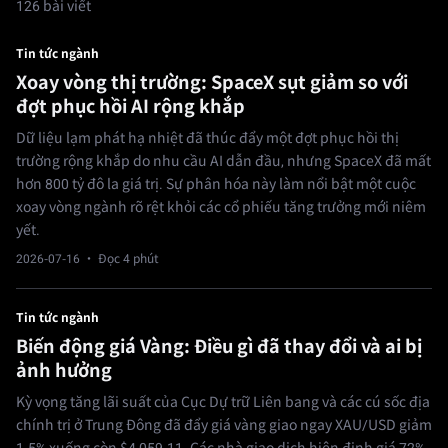
126 bài viết
Tin tức ngành
Xoay vòng thị trường: SpaceX sụt giảm so với
đợt phục hồi AI rộng khắp
Dữ liệu lạm phát hạ nhiệt đã thúc đẩy một đợt phục hồi thị
trường rộng khắp do nhu cầu AI dẫn đầu, nhưng SpaceX đã mất
hơn 800 tỷ đô la giá trị. Sự phân hóa này làm nổi bật một cuộc
xoay vòng ngành rõ rệt khỏi các cổ phiếu tăng trưởng mới niêm
yết.
2026-07-16
· Đọc 4 phút
Tin tức ngành
Biến động giá Vàng: Điều gì đã thay đổi và ai bị
ảnh hưởng
Kỳ vọng tăng lãi suất của Cục Dự trữ Liên bang và các cú sốc địa
chính trị ở Trung Đông đã đẩy giá vàng giao ngay XAU/USD giảm