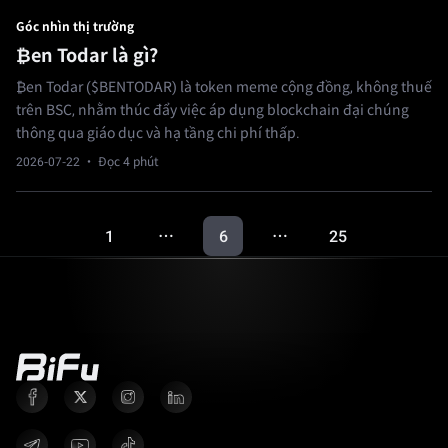
Góc nhìn thị trường
₿en Todar là gì?
₿en Todar ($BENTODAR) là token meme cộng đồng, không thuế
trên BSC, nhằm thúc đẩy việc áp dụng blockchain đại chúng
thông qua giáo dục và hạ tầng chi phí thấp.
2026-07-22
· Đọc 4 phút
1
6
25
…
…