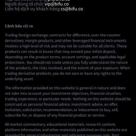
Người dùng tổ chức
vip@bifu.co
Liên hệ dịch vụ khách hàng
cs@bifu.co
Cảnh báo rủi ro
Trading foreign exchange, contracts for difference, over-the-counter
derivatives, margin products, and other leveraged financial instruments
involves a high level of risk and may not be suitable for all clients. These
products can result in losses that may exceed your initial deposit,
depending on the product terms, account settings, and applicable legal
protections. You should not trade unless you fully understand the nature
of the products, the risks involved, and the extent of your exposure. When
trading derivative products, you do not own or have any rights to the
underlying asset.
The information provided on this website is general in nature and does
not take into account your investment objectives, financial situation,
trading experience, or particular needs. Nothing on this website should be
construed as personal financial advice, investment advice, an offer,
invitation, solicitation, recommendation, or inducement to buy, sell,
subscribe for, or dispose of any financial product or service.
All market commentary, educational materials, research content,
platform information, and other materials published on this website are
provided for general information and reference purposes only. Past