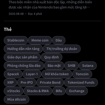
Theo bốn miền nhà xuất bản độc lập, những diễn biến
được xác nhận của Nintendo bao gồm mức tăng lợi
nhuận ròng 53% và các đợt tăng giá phần cứng Switch 2
2026-08-08
· Đọc 4 phút
khu vực sắp tới bắt đầu từ ngày 1 tháng 9.
Thẻ
Stablecoin
Meme coin
Dầu
Hướng dẫn nền tảng
Thị trường dự đoán
Giáo dục sản phẩm
Quy định
Phòng chống lừa đảo
Bảo mật
SHIB
Solana
SpaceX
Layer-1
Mở khóa token
Toncoin
XRP
Pre-IPO
Private Bond
Tokenized Funds
xStocks
Stocks & RWA
Bifu
Exchange
Mùa altcoin