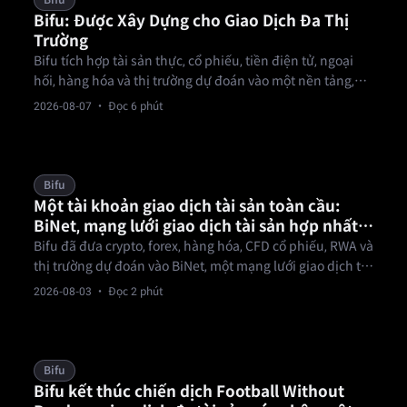
Bifu
Bifu: Được Xây Dựng cho Giao Dịch Đa Thị
Trường
Bifu tích hợp tài sản thực, cổ phiếu, tiền điện tử, ngoại
hối, hàng hóa và thị trường dự đoán vào một nền tảng,
cho phép nhà giao dịch đa tài sản linh hoạt chuyển đổi
2026-08-07
· Đọc 6 phút
trọng tâm thị trường.
Bifu
Một tài khoản giao dịch tài sản toàn cầu:
BiNet, mạng lưới giao dịch tài sản hợp nhất
của Bifu
Bifu đã đưa crypto, forex, hàng hóa, CFD cổ phiếu, RWA và
thị trường dự đoán vào BiNet, một mạng lưới giao dịch tài
sản hợp nhất nơi một lần KYC và một quỹ tiền mở ra mọi
2026-08-03
· Đọc 2 phút
thị trường.
Bifu
Bifu kết thúc chiến dịch Football Without