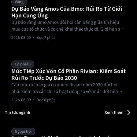
Vàng
Dự Báo Vàng Amos Của Bmo: Rủi Ro Từ Giới
Hạn Cung Ứng
Dự báo vàng Bmo Amos đòi hỏi cân bằng giữa tín hiệu
mua của tổ chức và cơ chế khai thác thực tế. Giới hạn sản
lượng vật lý, bao gồm việc B2Gold giảm dự báo năm 2026
2026-08-09
· Đọc 7 phút
xuống 820,000 đến 920,000 ounce dù có giấy phép, mâu
thuẫn trực tiếp với các mục tiêu giá tăng.
Cổ phiếu
Mức Tiếp Xúc Vốn Cổ Phần Rivian: Kiểm Soát
Rủi Ro Trước Dự Báo 2030
Cấu trúc dự báo giá cổ phiếu Rivian năm 2030 đòi hỏi
phải kiểm tra các chỉ số hoạt động so với mức đốt tiền
mặt và nhịp độ giao hàng, thay vì dựa vào đà tăng. Thiết
2026-08-09
· Đọc 6 phút
lập một điểm kích hoạt thoát lệnh hợp lệ giúp kiểm soát
mức chịu rủi ro trước khi phân bổ vốn vào lĩnh vực sản
Tin tức ngành
Xem thêm
xuất xe điện.
Ngoại hối