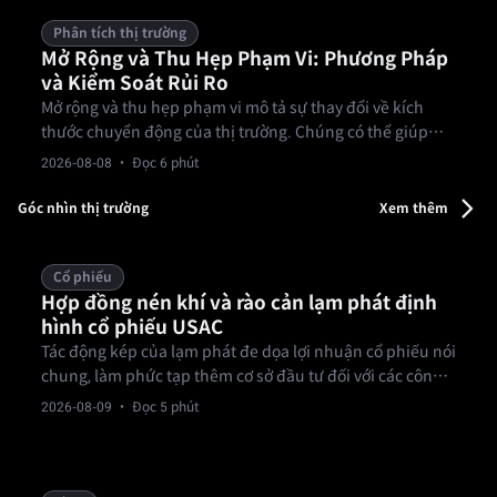
Phân tích thị trường
Mở Rộng và Thu Hẹp Phạm Vi: Phương Pháp
và Kiểm Soát Rủi Ro
Mở rộng và thu hẹp phạm vi mô tả sự thay đổi về kích
thước chuyển động của thị trường. Chúng có thể giúp
nhà giao dịch chuẩn bị kế hoạch rủi ro, nhưng không dự
2026-08-08
· Đọc 6 phút
đoán hướng đi.
Góc nhìn thị trường
Xem thêm
Cổ phiếu
Hợp đồng nén khí và rào cản lạm phát định
hình cổ phiếu USAC
Tác động kép của lạm phát đe dọa lợi nhuận cổ phiếu nói
chung, làm phức tạp thêm cơ sở đầu tư đối với các công
ty nén khí trung chuyển.
2026-08-09
· Đọc 5 phút