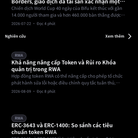
Borders, giao dịch đa tài sản xác nhận một
tài khoản, giao dịch thế giới
Chiến dịch World Cup 40 ngày của Bifu kết thúc với gần
14.000 người tham gia và hơn 460.000 bàn thắng được
ghi, với giao dịch ngoại hối đạt khối lượng danh nghĩa
2026-07-22
· Đọc 4 phút
hơn 160 triệu USD — một bài kiểm tra thực tế cho luận
điểm một tài khoản, đa tài sản của Bifu.
Nghiên cứu
Xem thêm
RWA
Khả năng nâng cấp Token và Rủi ro Khóa
quản trị trong RWA
Hợp đồng token RWA có thể nâng cấp cho phép tổ chức
phát hành sửa lỗi hoặc điều chỉnh quy tắc tuân thủ,
nhưng người nắm giữ khóa quản trị cũng có thể thay đổi
2026-08-09
· Đọc 8 phút
cách hợp đồng vận hành.
RWA
ERC-3643 và ERC-1400: So sánh các tiêu
chuẩn token RWA