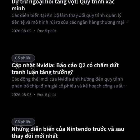
Dự trữ ngoại hối tăng vọt: Quy trình xác
minh
Các diễn biến tại Ấn Độ làm thay đổi quy trình quản lý
tiền tệ và mô hình rủi ro của các ngân hàng thương mại.
Ngân hàng Dự trữ Ấn Độ cho biết dự trữ ngoại hối tăng
2026-08-09
· Đọc 5 phút
10.512 tỷ USD lên 692.866 tỷ USD trong tuần kết thúc
ngày 31.
Cổ phiếu
Cập nhật Nvidia: Báo cáo Q2 có chấm dứt
tranh luận tăng trưởng?
Các động thái mới của Nvidia ảnh hưởng đến quy trình
phân bổ chip, định giá cổ phiếu và kế hoạch công suất
trung tâm dữ liệu. Hợp đồng phần cứng lớn và doanh thu
2026-08-08
· Đọc 5 phút
tăng trưởng 71% thay đổi kế hoạch doanh nghiệp ra sao?
Cổ phiếu
Những diễn biến của Nintendo trước và sau
thay đổi mới nhất