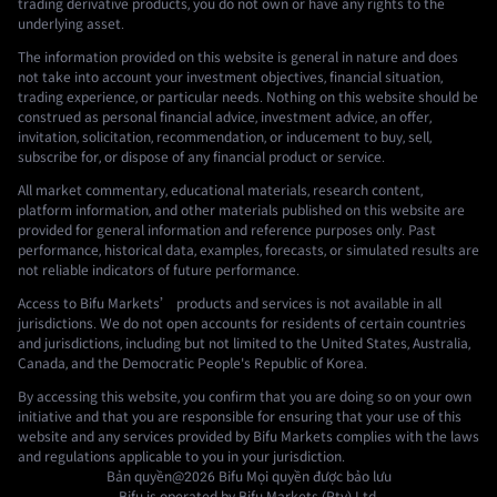
trading derivative products, you do not own or have any rights to the
underlying asset.
The information provided on this website is general in nature and does
not take into account your investment objectives, financial situation,
trading experience, or particular needs. Nothing on this website should be
construed as personal financial advice, investment advice, an offer,
invitation, solicitation, recommendation, or inducement to buy, sell,
subscribe for, or dispose of any financial product or service.
All market commentary, educational materials, research content,
platform information, and other materials published on this website are
provided for general information and reference purposes only. Past
performance, historical data, examples, forecasts, or simulated results are
not reliable indicators of future performance.
Access to Bifu Markets’ products and services is not available in all
jurisdictions. We do not open accounts for residents of certain countries
and jurisdictions, including but not limited to the United States, Australia,
Canada, and the Democratic People's Republic of Korea.
By accessing this website, you confirm that you are doing so on your own
initiative and that you are responsible for ensuring that your use of this
website and any services provided by Bifu Markets complies with the laws
and regulations applicable to you in your jurisdiction.
Bản quyền@2026
Bifu
Mọi quyền được bảo lưu