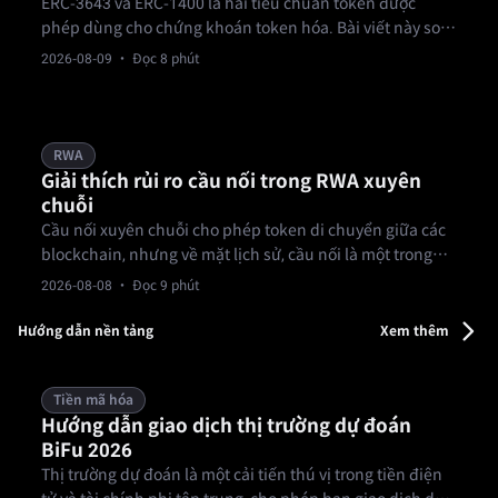
ERC-3643 và ERC-1400 là hai tiêu chuẩn token được
phép dùng cho chứng khoán token hóa. Bài viết này so
sánh triết lý thiết kế tổng quan của chúng ở mức khái
2026-08-09
· Đọc 8 phút
niệm.
RWA
Giải thích rủi ro cầu nối trong RWA xuyên
chuỗi
Cầu nối xuyên chuỗi cho phép token di chuyển giữa các
blockchain, nhưng về mặt lịch sử, cầu nối là một trong
những phần dễ bị tấn công nhất của cơ sở hạ tầng tiền
2026-08-08
· Đọc 9 phút
điện tử, thêm một lớp rủi ro thực sự cho bất kỳ token RWA
nào phụ thuộc vào nó.
Hướng dẫn nền tảng
Xem thêm
Tiền mã hóa
Hướng dẫn giao dịch thị trường dự đoán
BiFu 2026
Thị trường dự đoán là một cải tiến thú vị trong tiền điện