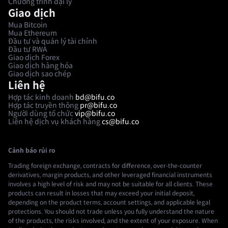
Chương trình đại lý
Giao dịch
Mua Bitcoin
Mua Ethereum
Đầu tư và quản lý tài chính
Đầu tư RWA
Giao dịch Forex
Giao dịch hàng hóa
Giao dịch sao chép
Liên hệ
Hợp tác kinh doanh
bd@bifu.co
Hợp tác truyền thông
pr@bifu.co
Người dùng tổ chức
vip@bifu.co
Liên hệ dịch vụ khách hàng
cs@bifu.co
Cảnh báo rủi ro
Trading foreign exchange, contracts for difference, over-the-counter
derivatives, margin products, and other leveraged financial instruments
involves a high level of risk and may not be suitable for all clients. These
products can result in losses that may exceed your initial deposit,
depending on the product terms, account settings, and applicable legal
protections. You should not trade unless you fully understand the nature
of the products, the risks involved, and the extent of your exposure. When