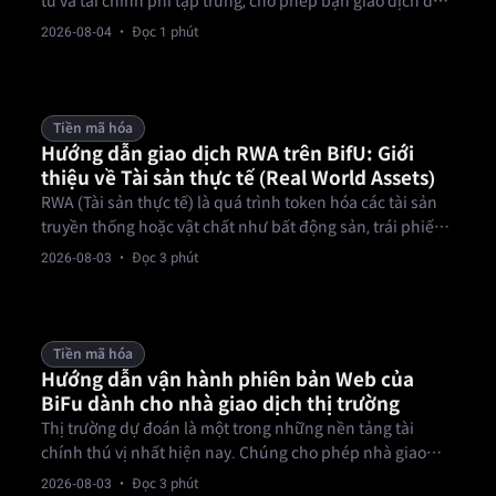
tử và tài chính phi tập trung, cho phép bạn giao dịch dựa
trên các sự kiện thực tế như kết quả thể thao, bầu cử, tin
2026-08-04
· Đọc 1 phút
tức và giải trí bằng hợp đồng có thể xác minh.
Tiền mã hóa
Hướng dẫn giao dịch RWA trên BifU: Giới
thiệu về Tài sản thực tế (Real World Assets)
RWA (Tài sản thực tế) là quá trình token hóa các tài sản
truyền thống hoặc vật chất như bất động sản, trái phiếu,
hàng hóa, tín dụng tư nhân và cổ phiếu lên blockchain,
2026-08-03
· Đọc 3 phút
cho phép giao dịch 24/7, minh bạch, thanh khoản cao và
rào cản thấp hơn so với tài chính truyền thống.
Tiền mã hóa
Hướng dẫn vận hành phiên bản Web của
BiFu dành cho nhà giao dịch thị trường
Thị trường dự đoán là một trong những nền tảng tài
chính thú vị nhất hiện nay. Chúng cho phép nhà giao
dịch mua và bán hợp đồng dựa trên các sự kiện tương lai
2026-08-03
· Đọc 3 phút