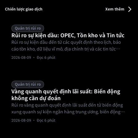
có thể xác minh — từ kết quả thể thao, bầu cử đến giải
trí.
Chiến lược giao dịch
Xem thêm
Quản trị rủi ro
Rủi ro sự kiện dầu: OPEC, Tồn kho và Tin tức
Rủi ro sự kiện dầu đến từ các quyết định theo lịch, báo
cáo tồn kho, dữ liệu vĩ mô, địa chính trị và các tin tức
nhanh.
2026-08-09
· Đọc 6 phút
Quản trị rủi ro
Vàng quanh quyết định lãi suất: Biến động
không cần dự đoán
Rủi ro vàng quanh quyết định lãi suất đến từ biến động
xung quanh sự kiện ngân hàng trung ương, biến động
đồng đô la, kỳ vọng lãi suất thực, thanh khoản và đảo
2026-08-09
· Đọc 6 phút
chiều tiêu đề.