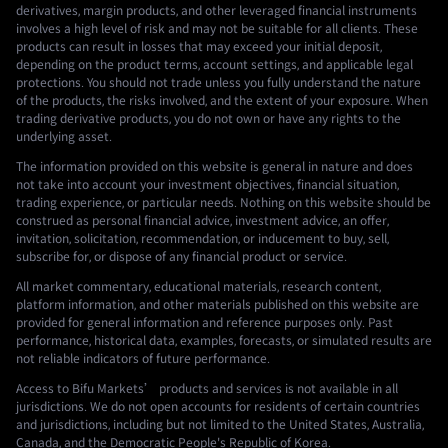
derivatives, margin products, and other leveraged financial instruments
involves a high level of risk and may not be suitable for all clients. These
products can result in losses that may exceed your initial deposit,
depending on the product terms, account settings, and applicable legal
protections. You should not trade unless you fully understand the nature
of the products, the risks involved, and the extent of your exposure. When
trading derivative products, you do not own or have any rights to the
underlying asset.
The information provided on this website is general in nature and does
not take into account your investment objectives, financial situation,
trading experience, or particular needs. Nothing on this website should be
construed as personal financial advice, investment advice, an offer,
invitation, solicitation, recommendation, or inducement to buy, sell,
subscribe for, or dispose of any financial product or service.
All market commentary, educational materials, research content,
platform information, and other materials published on this website are
provided for general information and reference purposes only. Past
performance, historical data, examples, forecasts, or simulated results are
not reliable indicators of future performance.
Access to Bifu Markets’ products and services is not available in all
jurisdictions. We do not open accounts for residents of certain countries
and jurisdictions, including but not limited to the United States, Australia,
Canada, and the Democratic People's Republic of Korea.