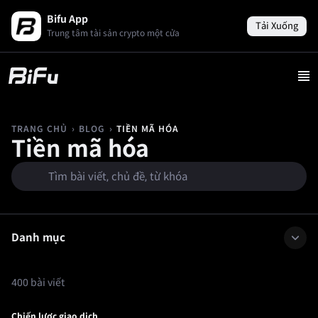
Bifu App
Tải Xuống
Trung tâm tài sản crypto một cửa
›
›
TIỀN MÃ HÓA
TRANG CHỦ
BLOG
Tiền mã hóa
Danh mục
400 bài viết
Chiến lược giao dịch