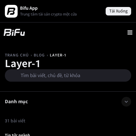
Bifu App
Tải Xuống
Trung tâm tài sản crypto một cửa
›
›
LAYER-1
TRANG CHỦ
BLOG
Layer-1
Danh mục
31 bài viết
Tin tức ngành