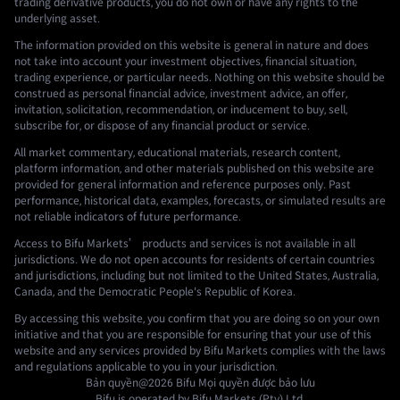
trading derivative products, you do not own or have any rights to the
underlying asset.
The information provided on this website is general in nature and does
not take into account your investment objectives, financial situation,
trading experience, or particular needs. Nothing on this website should be
construed as personal financial advice, investment advice, an offer,
invitation, solicitation, recommendation, or inducement to buy, sell,
subscribe for, or dispose of any financial product or service.
All market commentary, educational materials, research content,
platform information, and other materials published on this website are
provided for general information and reference purposes only. Past
performance, historical data, examples, forecasts, or simulated results are
not reliable indicators of future performance.
Access to Bifu Markets’ products and services is not available in all
jurisdictions. We do not open accounts for residents of certain countries
and jurisdictions, including but not limited to the United States, Australia,
Canada, and the Democratic People's Republic of Korea.
By accessing this website, you confirm that you are doing so on your own
initiative and that you are responsible for ensuring that your use of this
website and any services provided by Bifu Markets complies with the laws
and regulations applicable to you in your jurisdiction.
Bản quyền@2026
Bifu
Mọi quyền được bảo lưu
Bifu is operated by Bifu Markets (Pty) Ltd.