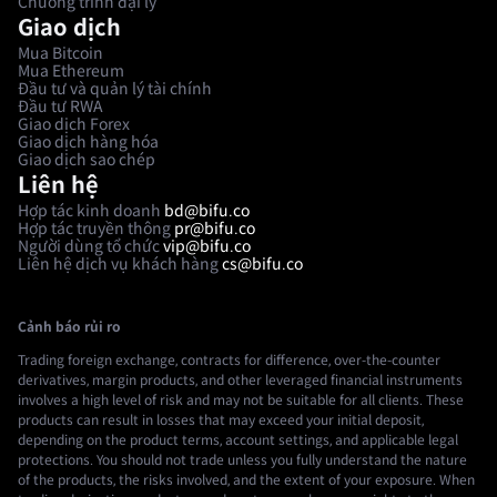
Chương trình đại lý
Giao dịch
Mua Bitcoin
Mua Ethereum
Đầu tư và quản lý tài chính
Đầu tư RWA
Giao dịch Forex
Giao dịch hàng hóa
Giao dịch sao chép
Liên hệ
Hợp tác kinh doanh
bd@bifu.co
Hợp tác truyền thông
pr@bifu.co
Người dùng tổ chức
vip@bifu.co
Liên hệ dịch vụ khách hàng
cs@bifu.co
Cảnh báo rủi ro
Trading foreign exchange, contracts for difference, over-the-counter
derivatives, margin products, and other leveraged financial instruments
involves a high level of risk and may not be suitable for all clients. These
products can result in losses that may exceed your initial deposit,
depending on the product terms, account settings, and applicable legal
protections. You should not trade unless you fully understand the nature
of the products, the risks involved, and the extent of your exposure. When