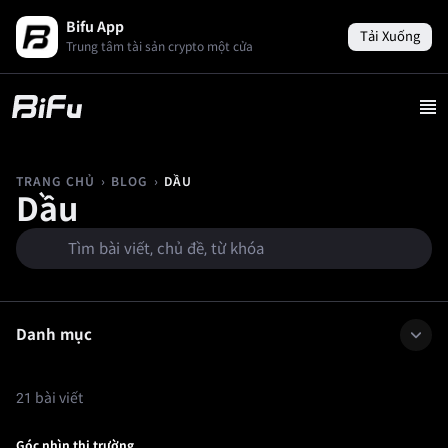
Bifu App
Tải Xuống
Trung tâm tài sản crypto một cửa
›
›
DẦU
TRANG CHỦ
BLOG
Dầu
Danh mục
21 bài viết
Góc nhìn thị trường