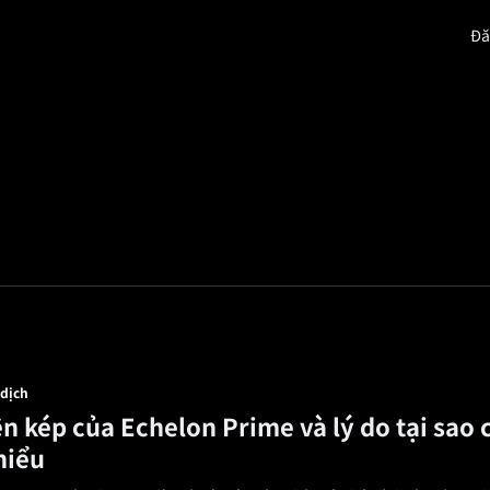
Đă
Sự giàu có
Quảng trường
Khuyến mãi
Giới t
 dịch
n kép của Echelon Prime và lý do tại sao 
hiểu