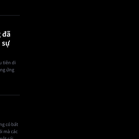
 đã
 sự
 tiên di
ung ứng
ng có bất
õi mà các
một cái