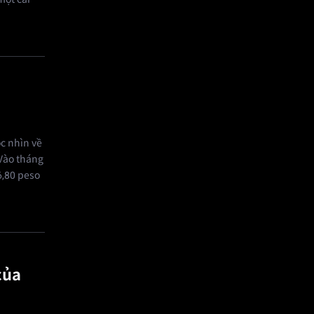
c nhìn về
 Vào tháng
6,80 peso
của