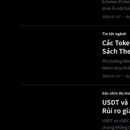
Echelon Prime 
phải là một bà
2026-07-07
· Đọ
Tin tức ngành
Các Toke
Sách The
Thị trường tiề
token duy nhấ
2026-07-07
· Đọ
Góc nhìn thị tr
USDT và 
Rủi ro gi
USDT và USDC v
chúng không t