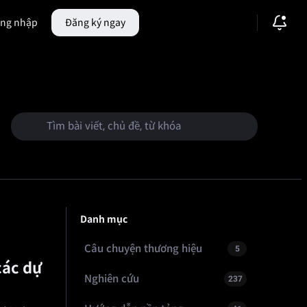
ng nhập
Đăng ký ngay
hiệu
🔥
Thị trường dự đoán
Danh mục
Câu chuyện thương hiệu
5
các dự
Nghiên cứu
237