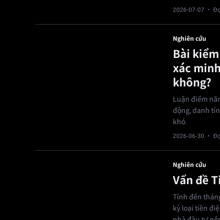
2026-07-07
· Đọ
Nghiên cứu
Bài kiểm
xác minh 
không?
Luận điểm năm 
động, danh tí
khó.
2026-06-30
· Đọ
Nghiên cứu
Vấn đề T
Tính đến tháng
kỳ loại tiền đi
nhà đầu tư nên