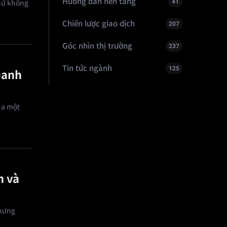
Hướng dẫn nền tảng
41
chứ không
Chiến lược giao dịch
207
Góc nhìn thị trường
237
Tin tức ngành
125
Danh
ủa một
h và
nhưng