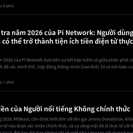
c 8 phút
 tra năm 2026 của Pi Network: Người dùng
có thể trở thành tiện ích tiền điện tử thực
2026 của Pi Network dựa trên sự kết hợp hiếm có giữa phân phối ưu
nh đã xác minh KYC, hợp đồng thông minh Giao thức 23 và bài toán c
c 1 phút
iền của Người nổi tiếng Không chính thức
 2026, MrBeast, còn được biết đến với tên gọi Jimmy Donaldson, khô
ện tử nào được xác nhận chính thức, và sự vắng mặt đó là thực tế cốt l
 lưu ý. Bài học dài hạn không chỉ về một nhà sáng tạo nội dung hay 