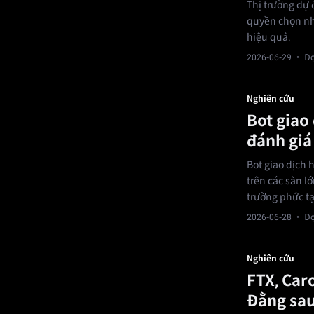
Thị trường dự 
quyền chọn nhị
hiệu quả.
2026-06-29
· Đọ
Nghiên cứu
Bot giao 
đánh giá 
Bot giao dịch 
trên các sàn l
trường phức t
2026-06-28
· Đọ
Nghiên cứu
FTX, Caro
Đằng sau