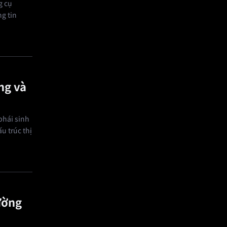
g cụ
g tin
ng và
phái sinh
u trúc thị
rường