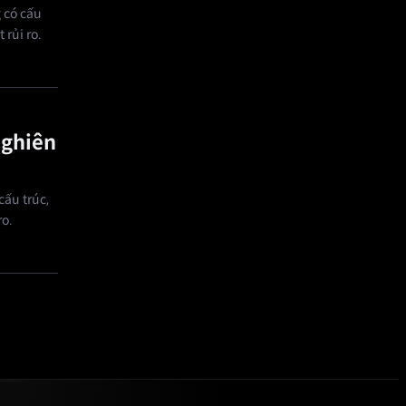
 có cấu
 rủi ro.
nghiên
cấu trúc,
ro.