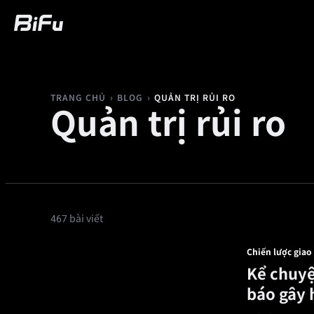
Mua
Thị trường
Giao dịch
Futures
›
›
QUẢN TRỊ RỦI RO
TRANG CHỦ
BLOG
Quản trị rủi ro
467 bài viết
Chiến lược giao
Kể chuyệ
báo gây 