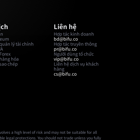
ịch
Liên hệ
in
Hợp tác kinh doanh
reum
bd@bifu.co
quản lý tài chính
Hợp tác truyền thông
WA
pr@bifu.co
 Forex
Người dùng tổ chức
 hàng hóa
vip@bifu.co
 sao chép
Liên hệ dịch vụ khách
hàng
cs@bifu.co
lves a high level of risk and may not be suitable for all
le legal protections. You should not trade unless you fully