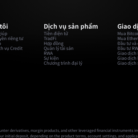
tôi
Dịch vụ sản phẩm
Giao d
giúp
Tiền điện tử
Mua Bitco
ền riêng tư
TradFi
Mua Ethe
o
Hợp đồng
Đầu tư và 
h vụ Credit
Quản lý tài sản
Đầu tư R
RWA
Giao dịch
Sự kiện
Giao dịch
Chương trình đại lý
Giao dịch
nter derivatives, margin products, and other leveraged financial instruments invo
ur initial deposit, depending on the product terms, account settings, and applicab