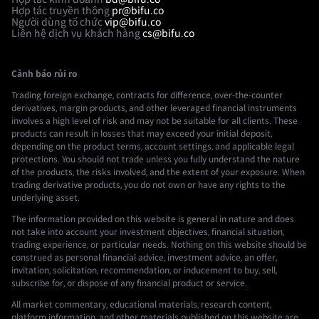
Hợp tác truyền thông
pr@bifu.co
Người dùng tổ chức
vip@bifu.co
Liên hệ dịch vụ khách hàng
cs@bifu.co
Cảnh báo rủi ro
Trading foreign exchange, contracts for difference, over-the-counter
derivatives, margin products, and other leveraged financial instruments
involves a high level of risk and may not be suitable for all clients. These
products can result in losses that may exceed your initial deposit,
depending on the product terms, account settings, and applicable legal
protections. You should not trade unless you fully understand the nature
of the products, the risks involved, and the extent of your exposure. When
trading derivative products, you do not own or have any rights to the
underlying asset.
The information provided on this website is general in nature and does
not take into account your investment objectives, financial situation,
trading experience, or particular needs. Nothing on this website should be
construed as personal financial advice, investment advice, an offer,
invitation, solicitation, recommendation, or inducement to buy, sell,
subscribe for, or dispose of any financial product or service.
All market commentary, educational materials, research content,
platform information, and other materials published on this website are