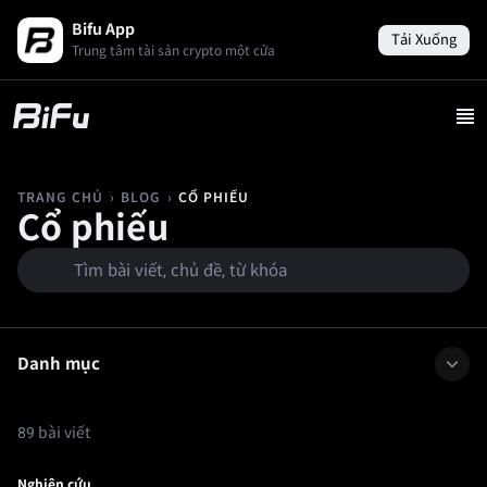
Bifu App
Tải Xuống
Trung tâm tài sản crypto một cửa
›
›
CỔ PHIẾU
TRANG CHỦ
BLOG
Cổ phiếu
Danh mục
89 bài viết
Nghiên cứu