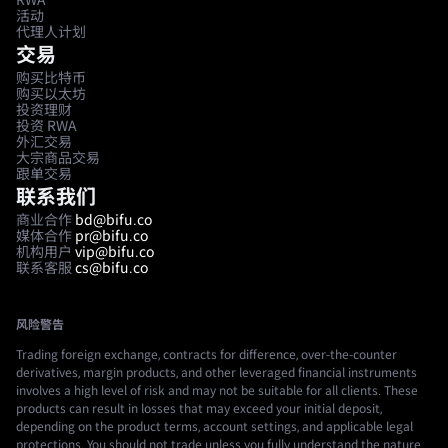
RWA
活动
代理人计划
交易
购买比特币
购买以太坊
投资理财
投资 RWA
外汇交易
大宗商品交易
跟单交易
联系我们
商业合作
bd@bifu.co
媒体合作
pr@bifu.co
机构用户
vip@bifu.co
联系客服
cs@bifu.co
风险警告
Trading foreign exchange, contracts for difference, over-the-counter
derivatives, margin products, and other leveraged financial instruments
involves a high level of risk and may not be suitable for all clients. These
products can result in losses that may exceed your initial deposit,
depending on the product terms, account settings, and applicable legal
protections. You should not trade unless you fully understand the nature