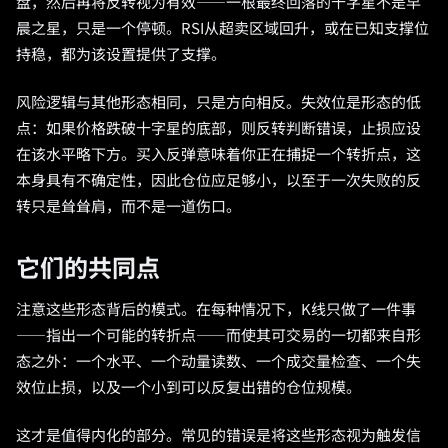
盘，然后再将反转视为有效——一根最终回落的十字星不是早
晨之星，只是一个停顿。RSI从超卖区域回升，或在已知支撑位
持稳，都为该设置提供了支撑。
风险逻辑与其他形态相同，只是方向相反。失效位是形态的低
点：如果价格跌破十字星的底部，则反转判断错误，止损应设
在该水平略下方。买入反弹意味着你正在捕捉一个转折点，这
本身具有不确定性，因此仓位应足够小，以至于一次失败的反
转只是耸耸肩，而不是一道伤口。
它们的共同点
注意这些形态背后的模式。在每种情况下，K线只做了一件事
——指出一个可能的转折点——而使其可交易的一切都来自形
态之外：一个水平、一个动量读数、一个成交量检查、一个失
效位止损，以及一个小到可以反复出错的仓位规模。
这才是值得内化的部分。常见的错误是将这些形态视为触发信