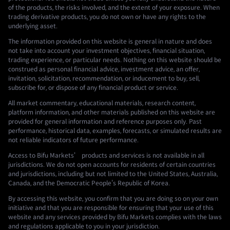
of the products, the risks involved, and the extent of your exposure. When
trading derivative products, you do not own or have any rights to the
underlying asset.
The information provided on this website is general in nature and does
not take into account your investment objectives, financial situation,
trading experience, or particular needs. Nothing on this website should be
construed as personal financial advice, investment advice, an offer,
invitation, solicitation, recommendation, or inducement to buy, sell,
subscribe for, or dispose of any financial product or service.
All market commentary, educational materials, research content,
platform information, and other materials published on this website are
provided for general information and reference purposes only. Past
performance, historical data, examples, forecasts, or simulated results are
not reliable indicators of future performance.
Access to Bifu Markets’ products and services is not available in all
jurisdictions. We do not open accounts for residents of certain countries
and jurisdictions, including but not limited to the United States, Australia,
Canada, and the Democratic People's Republic of Korea.
By accessing this website, you confirm that you are doing so on your own
initiative and that you are responsible for ensuring that your use of this
website and any services provided by Bifu Markets complies with the laws
and regulations applicable to you in your jurisdiction.