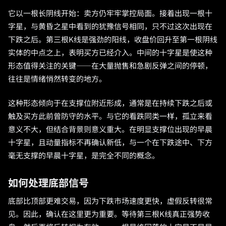
它以一根长阴线开始：卖方仍牢牢掌控局面。接着出现一根十
字星，与黄昏之星中看到的犹豫信号相同，只不过这次出现在
下跌之后。第三根K线是强劲的阳线，收盘价回升至第一根阴线
实体的中点之上，表明买方已经介入。中间的十字星是使这种
形态值得关注的关键——在大量抛售和急剧反弹之间的停顿，
往往是情绪悄然转变的地方。
这种形态倾向于在支撑位附近形成，通常是在持续下跌之后或
触及买方此前曾防守的水平。与它的看跌同类一样，孤立来看
意义不大，但结合背景则意义重大。在明显支撑位出现的早晨
十字星，且动量指标不再确认新低，与一个在下跌途中、下方
毫无支撑的早晨十字星，是完全不同的概念。
如何处理底部信号
底部比顶部更难交易，因为下跌市场速度更快，虚假反转很常
见。因此，确认在这里更为重要。等待第三根K线真正强势收