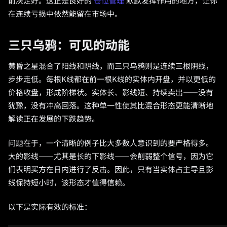
前决定好。这正是良好的
仓位管理
默默发挥作用的地方，让你
在连续亏损中依然能留在市场中。
三只乌鸦：可见的动能
黄昏之星混合了阳线和阴线，而三只乌鸦则是连续三根阴线，
步步走低。每根K线都在前一根K线的实体内开盘，并以更低的
价格收盘，形成阶梯状。实体长、影线短、持续卖出——没有
犹豫，没有冲高回落。这种单一性使其比混合形态更能清晰地
解读正在发展的下跌趋势。
问题在于，一个清晰的例子比大多数人意识到的要严格得多。
大的影线——尤其是长的下影线——会削弱整个信号，因为它
们表明买方在日内进行了反击。因此，只有当实体占主导且影
线保持短小时，该形态才值得信赖。
以下是实际有效的标准：