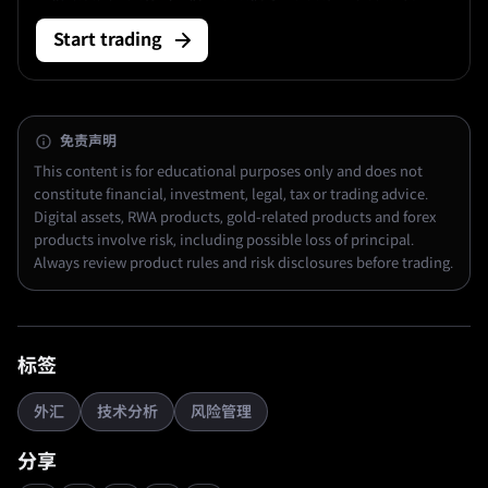
仓位规模相结合时，才变得可交易。
Start trading
免责声明
This content is for educational purposes only and does not
constitute financial, investment, legal, tax or trading advice.
Digital assets, RWA products, gold-related products and forex
products involve risk, including possible loss of principal.
Always review product rules and risk disclosures before trading.
标签
外汇
技术分析
风险管理
分享