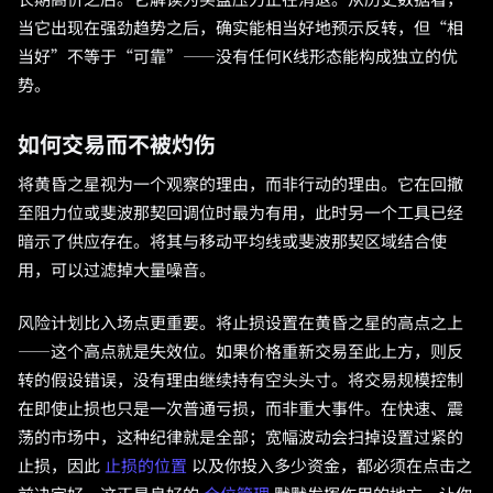
长期高价之后。它解读为买盘压力正在消退。从历史数据看，
当它出现在强劲趋势之后，确实能相当好地预示反转，但“相
当好”不等于“可靠”——没有任何K线形态能构成独立的优
势。
如何交易而不被灼伤
将黄昏之星视为一个观察的理由，而非行动的理由。它在回撤
至阻力位或斐波那契回调位时最为有用，此时另一个工具已经
暗示了供应存在。将其与移动平均线或斐波那契区域结合使
用，可以过滤掉大量噪音。
风险计划比入场点更重要。将止损设置在黄昏之星的高点之上
——这个高点就是失效位。如果价格重新交易至此上方，则反
转的假设错误，没有理由继续持有空头头寸。将交易规模控制
在即使止损也只是一次普通亏损，而非重大事件。在快速、震
荡的市场中，这种纪律就是全部；宽幅波动会扫掉设置过紧的
止损，因此
止损的位置
以及你投入多少资金，都必须在点击之