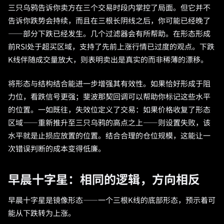
三只乌鸦告诉你卖方在三个交易时段内掌控了局面。但它并不
告诉你跌势会持续，而且在三根长阴线之后，你可能已经晚了
——部分下跌已经发生。几个过滤器会有所帮助。在形态形成
前RSI处于超买区域，支持了先前上涨行情已过度的观点。下跌
K线伴随成交量放大，则表明卖出是真实的而非稀薄的漂移。
将形态与结构结合能进一步增强其有效性。如果恰好形成于阻
力位，看跌信号更强；斐波那契回调可以帮助你标记这些水平
的位置。一如既往，失效位定义了交易：如果价格收复了形态
区域——重新推升至三只乌鸦的高点之上——则设置失败，该
水平就是止损应放置的位置。结合合理的仓位规模，这能让一
次错误判断的成本变得低廉。
早晨十字星：相同的逻辑，方向相反
早晨十字星是镜像形态——一个三根K线的底部形态，预示着可
能从下跌转为上涨。