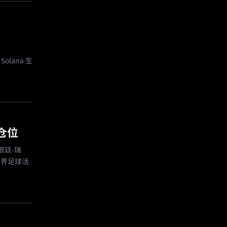
olana 生
仓位
根廷-瑞
国界足球活