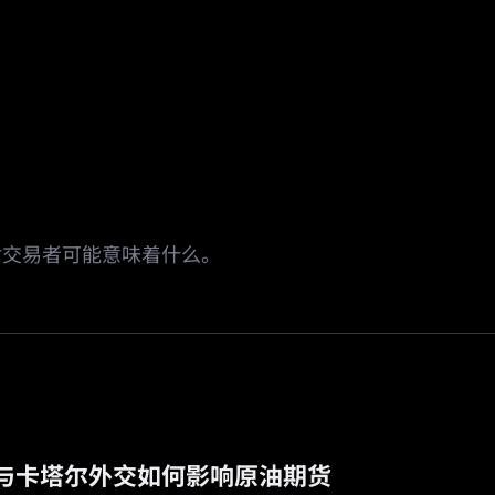
场
活动
邀请返佣
🔥
预测市场
对交易者可能意味着什么。
与卡塔尔外交如何影响原油期货