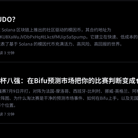
UDO？
在 Solana 区块链上推出的社区驱动的模因币，其合约地址为
mKU8XaWuJVDbPxHqKtLkc6fMUip5a5pump。它建立在快速、低成本的 S
表了基于 Solana 的模因代币充满活力、高风险、高回报的世界。
读 3 分钟
世界杯八强：在Bifu预测市场把你的比赛判断变成
八强赛7月9日开打，对阵为法国-摩洛哥、西班牙-比利时、挪威-英格兰、阿
阵图、为什么淘汰赛是干净的预测市场事件、如何在Bifu上手，以及无
哪个位置。
读 7 分钟