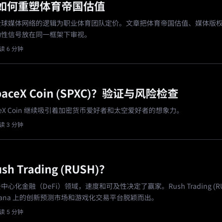
如何重塑体育帝国估值
全球媒体网络的逻辑为职业体育团队定价。文章把体育帝国估值、媒体版
动性信号放在同一框架下审视。
读 6 分钟
aceX Coin (SPXC)？验证与风险检查
aceX Coin 继续吸引着加密货币爱好者和太空爱好者的想象力。
读 3 分钟
h Trading (RUSH)？
心化金融（DeFi）领域，速度和可及性决定了赢家。Rush Trading (RU
olana 上的创新预测市场和游戏化交易平台脱颖而出。
读 5 分钟