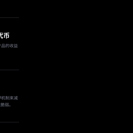
代币
产品的收益
质押机制来减
性脆弱。