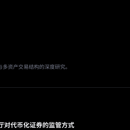
场
活动
邀请返佣
🔥
预测市场
WA 与多资产交易结构的深度研究。
厅对代币化证券的监管方式