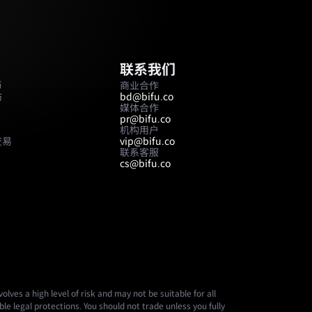
联系我们
币
商业合作
坊
bd@bifu.co
媒体合作
pr@bifu.co
机构用户
交易
vip@bifu.co
联系客服
cs@bifu.co
lves a high level of risk and may not be suitable for all
le legal protections. You should not trade unless you fully