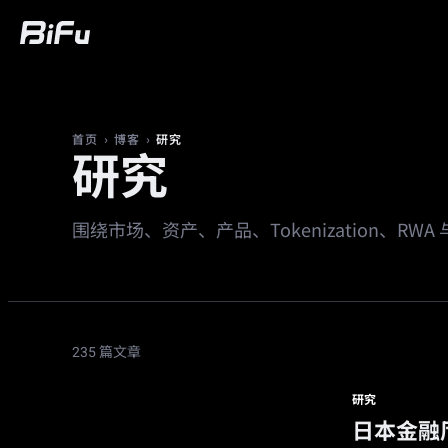
买币
行情
交易
合约
财富
广
›
›
研究
首页
博客
研究
围绕市场、资产、产品、Tokenization、R
235 篇文章
研究
日本金融