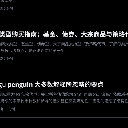
封装表示。
读 9 分钟
品类型购买指南：基金、债券、大宗商品与策略
分为四大类型：基金型、债券型、大宗商品支持型以及策略代币。了解每类
征与核心考察点，是正确评估的第一步。
读 7 分钟
ngu penguin 大多数解释所忽略的要点
通供应量为 63 亿枚代币，完全稀释估值约为 $481 million。该资产依赖
但持续的未来代币释放和稀薄的挂买盘在突发流动性冲击期间造成了结构
读 10 分钟