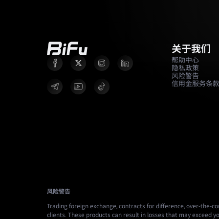
关于我们
帮助中心
隐私政策
风险警告
信用金服务条
风险警告
Trading foreign exchange, contracts for difference, over-the-cou
clients. These products can result in losses that may exceed yo