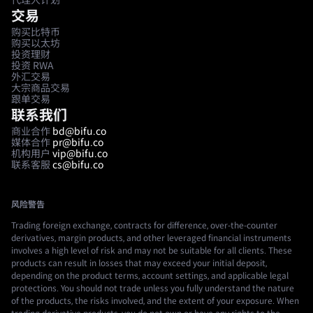
代理人计划
交易
购买比特币
购买以太坊
投资理财
投资 RWA
外汇交易
大宗商品交易
跟单交易
联系我们
商业合作
bd@bifu.co
媒体合作
pr@bifu.co
机构用户
vip@bifu.co
联系客服
cs@bifu.co
风险警告
Trading foreign exchange, contracts for difference, over-the-counter
derivatives, margin products, and other leveraged financial instruments
involves a high level of risk and may not be suitable for all clients. These
products can result in losses that may exceed your initial deposit,
depending on the product terms, account settings, and applicable legal
protections. You should not trade unless you fully understand the nature
of the products, the risks involved, and the extent of your exposure. When