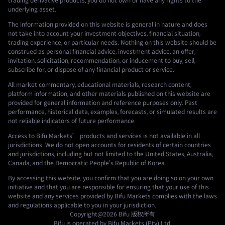
trading derivative products, you do not own or have any rights to the
underlying asset.
The information provided on this website is general in nature and does
not take into account your investment objectives, financial situation,
trading experience, or particular needs. Nothing on this website should be
construed as personal financial advice, investment advice, an offer,
invitation, solicitation, recommendation, or inducement to buy, sell,
subscribe for, or dispose of any financial product or service.
All market commentary, educational materials, research content,
platform information, and other materials published on this website are
provided for general information and reference purposes only. Past
performance, historical data, examples, forecasts, or simulated results are
not reliable indicators of future performance.
Access to Bifu Markets’ products and services is not available in all
jurisdictions. We do not open accounts for residents of certain countries
and jurisdictions, including but not limited to the United States, Australia,
Canada, and the Democratic People's Republic of Korea.
By accessing this website, you confirm that you are doing so on your own
initiative and that you are responsible for ensuring that your use of this
website and any services provided by Bifu Markets complies with the laws
and regulations applicable to you in your jurisdiction.
Copyright@2026
Bifu
版权所有
Bifu is operated by Bifu Markets (Pty) Ltd.