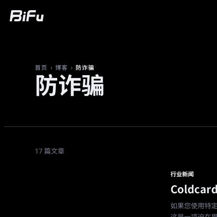
买币
行情
交易
合约
财富
广
›
›
防诈骗
首页
博客
防诈骗
17 篇文章
行业新闻
Coldc
如果您使用特定