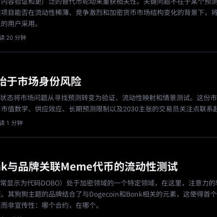
、内容验证和更广泛的替代币轮动来重获相关性。关键问题不在于某个预
项目能否在流动性稀薄、竞争激烈和加密货币市场结构变化的背景下，将
久的用户采用。
读 20 分钟
测始于市场身份风险
码状态将市场问题从寻找预测转变为验证、流动性映射和情景测试。这份
市值数学、供应效应、长期预测限制以及2030主张的交易员关注点联系
读 1 分钟
onk与品牌关联Meme代币的流动性测试
k（通常显示为代码DOBO）处于加密领域的一个特定领域，在这里，注意力
。其狗狗主题的品牌结合了与Dogecoin和Bonk相关的元素，这使得首
性而非宣传性：哪个合约，在哪个。