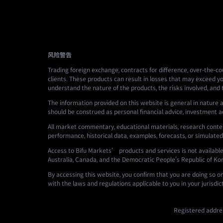
风险警告
Trading foreign exchange, contracts for difference, over-the-cou
clients. These products can result in losses that may exceed yo
understand the nature of the products, the risks involved, and
The information provided on this website is general in nature a
should be construed as personal financial advice, investment advi
All market commentary, educational materials, research conten
performance, historical data, examples, forecasts, or simulated
Access to Bifu Markets’ products and services is not available i
Australia, Canada, and the Democratic People's Republic of Ko
By accessing this website, you confirm that you are doing so o
with the laws and regulations applicable to you in your jurisdic
Registered addres