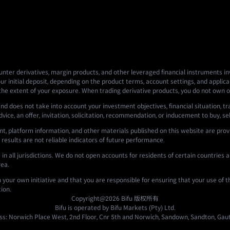
nter derivatives, margin products, and other leveraged financial instruments invo
ur initial deposit, depending on the product terms, account settings, and applicab
 the extent of your exposure. When trading derivative products, you do not own o
nd does not take into account your investment objectives, financial situation, tr
ce, an offer, invitation, solicitation, recommendation, or inducement to buy, sell,
t, platform information, and other materials published on this website are prov
 results are not reliable indicators of future performance.
n all jurisdictions. We do not open accounts for residents of certain countries an
rea.
n your own initiative and that you are responsible for ensuring that your use of 
tion.
Copyright@2026
Bifu
版权所有
Bifu is operated by Bifu Markets (Pty) Ltd.
s: Norwich Place West, 2nd Floor, Cnr 5th and Norwich, Sandown, Sandton, Gaut