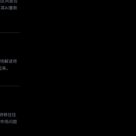
测区间是否
其AI重新
市场解读将
起来。
的转移往往
个市场问题