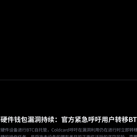
场
活动
邀请返佣
🔥
预测市场
ard硬件钱包漏洞持续：官方紧急呼吁用户转移BT
硬件设备进行BTC自托管，Coldcard呼吁在漏洞利用仍在进行时立即转