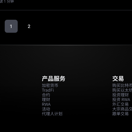
读 1 分钟
1
2
产品服务
交易
加密货币
购买比特
TradFi
购买以太
合约
投资理财
款
理财
投资 RWA
RWA
外汇交易
活动
大宗商品
代理人计划
跟单交易