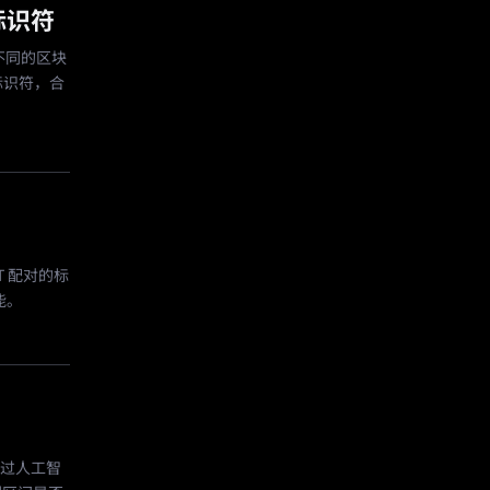
标识符
，不同的区块
标识符，合
T 配对的标
能。
通过人工智