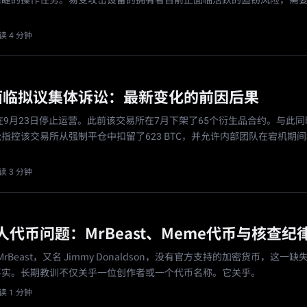
眉睫的操作任务。易受攻击设备的拥有者目前正面临活跃的盗窃风险，需
读 4 分钟
EX面临拟议集体诉讼：最新变化的前因后果
布将在9月23日停止运营。此前该交易所在7月下架了65个衍生品合约。与此
指控该交易所从强制平仓中扣留了623 BTC，并允许内部团队在宕机期
读 3 分钟
代币问题：MrBeast、Meme代币与核查纪
, MrBeast，又名 Jimmy Donaldson，没有官方支持的加密货币，这一
事实。长期教训不仅关乎一位创作者或一个代币名称。它关乎。
读 1 分钟