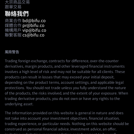
大宗商品交易
跟單交易
聯絡我們
商業合作
bd@bifu.co
媒體合作
pr@bifu.co
機構用戶
vip@bifu.co
聯繫客服
cs@bifu.co
風險警告
Trading foreign exchange, contracts for difference, over-the-counter
derivatives, margin products, and other leveraged financial instruments
involves a high level of risk and may not be suitable for all clients. These
products can result in losses that may exceed your initial deposit,
depending on the product terms, account settings, and applicable legal
protections. You should not trade unless you fully understand the nature
of the products, the risks involved, and the extent of your exposure. When
trading derivative products, you do not own or have any rights to the
underlying asset.
The information provided on this website is general in nature and does
not take into account your investment objectives, financial situation,
trading experience, or particular needs. Nothing on this website should be
construed as personal financial advice, investment advice, an offer,