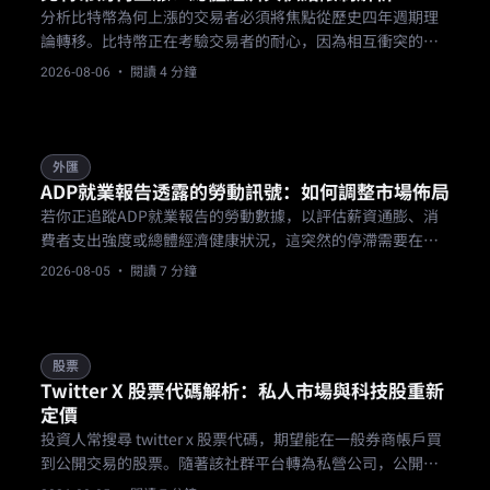
分析比特幣為何上漲的交易者必須將焦點從歷史四年週期理
論轉移。比特幣正在考驗交易者的耐心，因為相互衝突的市
場力量將 BTC USD 現貨對困在沉重的盤整階段。
2026-08-06
· 閱讀 4 分鐘
外匯
ADP就業報告透露的勞動訊號：如何調整市場佈局
若你正追蹤ADP就業報告的勞動數據，以評估薪資通膨、消
費者支出強度或總體經濟健康狀況，這突然的停滯需要在本
週稍晚官方政府就業數據出爐前，向下調整你的短期成長預
2026-08-05
· 閱讀 7 分鐘
期。
股票
Twitter X 股票代碼解析：私人市場與科技股重新
定價
投資人常搜尋 twitter x 股票代碼，期望能在一般券商帳戶買
到公開交易的股票。隨著該社群平台轉為私營公司，公開市
場的價格發現機制已不復存在，這需要基於事實的分析，而