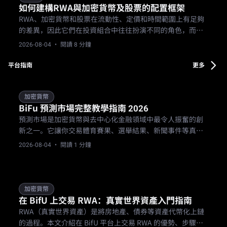
如何建構RWA與加密貨幣及股票的配置框架
RWA、加密貨幣和股票在流動性、定價和時間範圍上有足夠
的差異，因此它們在投資組合中往往扮演不同的角色，而非
競爭同一角色。
2026-08-04
· 閱讀 8 分鐘
平台指南
更多
加密貨幣
BiFu 預測市場完整教學指南 2026
預測市場是加密貨幣與去中心化金融領域中最令人振奮的創
新之一。它讓你交易體育賽果、選舉結果、新聞事件等真實
世界的事件，使用可驗證的合約。像 BiFu 這樣的平台讓你輕
2026-08-04
· 閱讀 1 分鐘
鬆用 USDC 購買「是」或「否」的部位，將你的見解轉化為
潛在收益。
加密貨幣
在 BifU 上交易 RWA：真實世界資產入門指南
RWA（真實世界資產）是將房地產、債券等資產代幣化上鏈
的過程。本文介紹在 BifU 平台上交易 RWA 的優勢、步驟與