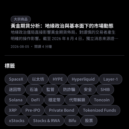
大宗商品
黃金期貨分析：地緣政治與基本面下的市場動態
地緣政治僵局直接影響黃金期貨佈局，對謹慎的交易者產生
明確的操作影響。截至 2026 年 8 月 4 日，獨立消息來源證
實，在美伊和平談判的不確定性與市場盤整下，金價依然穩
2026-08-05
· 閱讀 4 分鐘
守在 $4,100 以上。
標籤
SpaceX
以太坊
HYPE
Hyperliquid
Layer-1
迷因幣
石油
監管
防詐騙
安全
SHIB
Solana
DeFi
穩定幣
代幣解鎖
Toncoin
XRP
Pre-IPO
Private Bond
Tokenized Funds
xStocks
Stocks & RWA
Bifu
股票