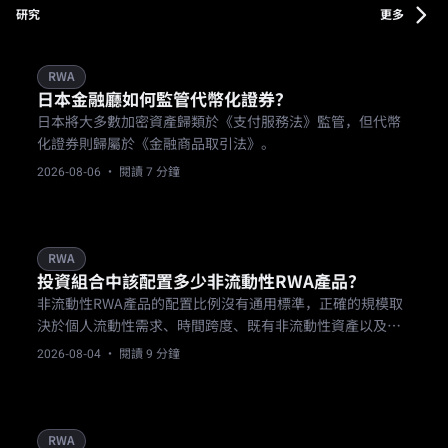
研究
更多
RWA
日本金融廳如何監管代幣化證券？
日本將大多數加密資產歸類於《支付服務法》監管，但代幣
化證券則歸屬於《金融商品取引法》。
2026-08-06
· 閱讀 7 分鐘
RWA
投資組合中該配置多少非流動性RWA產品？
非流動性RWA產品的配置比例沒有通用標準，正確的規模取
決於個人流動性需求、時間跨度、既有非流動性資產以及風
險承受度。本文提供一套評估因素框架，而非固定公式。
2026-08-04
· 閱讀 9 分鐘
RWA