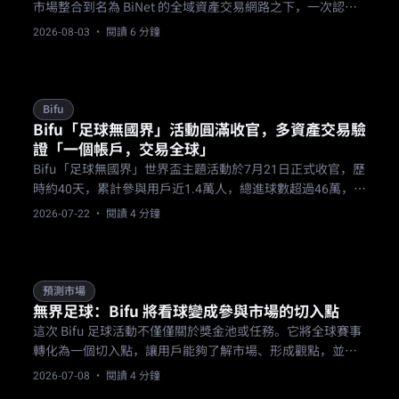
市場整合到名為 BiNet 的全域資產交易網路之下，一次認
證、一個帳戶、一筆資金進入全部市場。
2026-08-03
· 閱讀 6 分鐘
Bifu
Bifu「足球無國界」活動圓滿收官，多資產交易驗
證「一個帳戶，交易全球」
Bifu「足球無國界」世界盃主題活動於7月21日正式收官，歷
時約40天，累計參與用戶近1.4萬人，總進球數超過46萬，外
匯等非加密資產交易規模顯著，驗證了「一個帳戶，交易全
2026-07-22
· 閱讀 4 分鐘
球」的多資產交易理念。
預測市場
無界足球：Bifu 將看球變成參與市場的切入點
這次 Bifu 足球活動不僅僅關於獎金池或任務。它將全球賽事
轉化為一個切入點，讓用戶能夠了解市場、形成觀點，並決
定是否採取行動。從比賽到預測市場和基於進球的任務，它
2026-07-08
· 閱讀 4 分鐘
將足球變成更清晰的市場體驗。