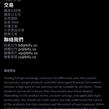
交易
購買比特幣
購買以太坊
投資理財
投資 RWA
外匯交易
大宗商品交易
跟單交易
聯絡我們
商業合作
bd@bifu.co
媒體合作
pr@bifu.co
機構用戶
vip@bifu.co
聯繫客服
cs@bifu.co
風險警告
Trading foreign exchange, contracts for difference, over-the-counter
derivatives, margin products, and other leveraged financial instruments
involves a high level of risk and may not be suitable for all clients. These
products can result in losses that may exceed your initial deposit,
depending on the product terms, account settings, and applicable legal
protections. You should not trade unless you fully understand the nature
of the products, the risks involved, and the extent of your exposure. When
trading derivative products, you do not own or have any rights to the