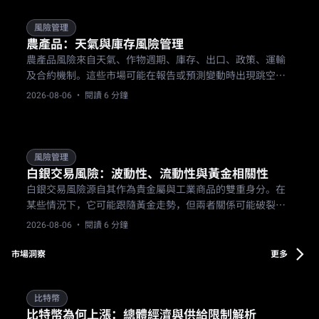
風險管理
農產品：天氣與庫存風險管理
農產品風險來自天氣、作物週期、庫存、出口、政策、運輸
及合約機制。這些市場可能在報告或預測變動時出現跳空，
交易者需採用考量行事曆的倉位管理、明確的失效水準，並
2026-08-06
· 閱讀 6 分鐘
檢查產品規則。
風險管理
白銀交易風險：波動性、流動性與黃金相關性
白銀交易風險源自其作為貴金屬與工業商品的雙重身分。在
某些情況下，它可能跟隨黃金走勢，但兩者關係可能破裂。
交易者在規劃白銀曝險時，應預先考慮更劇烈的波動、較低
2026-08-06
· 閱讀 6 分鐘
的流動性、價差變化及產品規則。
市場洞察
更多
比特幣
比特幣為何上漲：總體經濟與供給限制解析