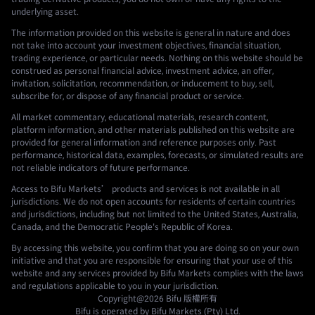
underlying asset.
The information provided on this website is general in nature and does
not take into account your investment objectives, financial situation,
trading experience, or particular needs. Nothing on this website should be
construed as personal financial advice, investment advice, an offer,
invitation, solicitation, recommendation, or inducement to buy, sell,
subscribe for, or dispose of any financial product or service.
All market commentary, educational materials, research content,
platform information, and other materials published on this website are
provided for general information and reference purposes only. Past
performance, historical data, examples, forecasts, or simulated results are
not reliable indicators of future performance.
Access to Bifu Markets’ products and services is not available in all
jurisdictions. We do not open accounts for residents of certain countries
and jurisdictions, including but not limited to the United States, Australia,
Canada, and the Democratic People's Republic of Korea.
By accessing this website, you confirm that you are doing so on your own
initiative and that you are responsible for ensuring that your use of this
website and any services provided by Bifu Markets complies with the laws
and regulations applicable to you in your jurisdiction.
Copyright@2026
Bifu
版權所有
Bifu is operated by Bifu Markets (Pty) Ltd.