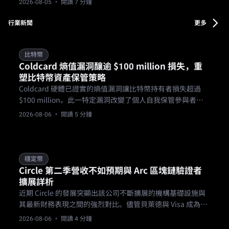
2026-08-05
· 閱讀 7 分鐘
非純粹猜測。
行業新聞
更多
比特幣
Coldcard 熵值漏洞釀逾 $100 million 損失，重
塑比特幣資產保管策略
Coldcard 硬體已證實的熵值漏洞讓比特幣持有者損失超過
$100 million。此一特定漏洞改變了個人自我保管參與者的
作業流程，並在硬體錢包營運商之間引發了更廣泛的信任危
2026-08-06
· 閱讀 5 分鐘
機。
穩定幣
Circle 第二季營收不如預期與 Arc 區塊鏈驗證者
擴展詳析
近期 Circle 的發展突顯出該公司不斷擴展的機構基礎設施與
其最新財務表現之間的強烈對比。儘管貝萊德與 Visa 成為
Arc 區塊鏈的初始驗證者，但這家穩定幣發行商第二季的營收
2026-08-06
· 閱讀 4 分鐘
卻未達華爾街預期，為市場帶來不同的評估面向。