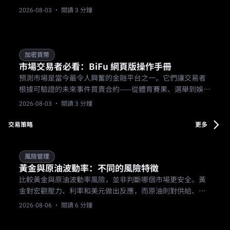
風險注意事項。
2026-08-03
· 閱讀 3 分鐘
加密貨幣
市場交易者必看：BiFu 網頁版操作手冊
預測市場是當今最令人興奮的金融平台之一。它們讓交易者
根據可驗證的未來事件買賣合約——從體育賽果、選舉到娛樂
結果。
2026-08-03
· 閱讀 3 分鐘
交易策略
更多
風險管理
黃金與原油波動率：不同的風險特徵
比較黃金與原油波動率風險，並非判斷哪個市場更安全。黃
金對宏觀壓力、利率和美元做出反應，而原油則對供給、需
求、庫存和地緣政治做出反應。交易者在比較交易機會或選
2026-08-06
· 閱讀 6 分鐘
擇產品前，需要為兩者分別制定倉位大小、事件和缺口規
則。