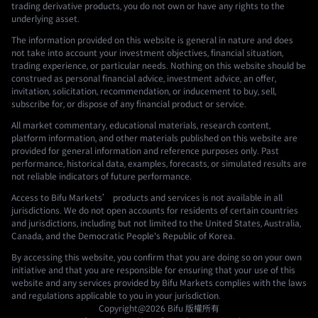
trading derivative products, you do not own or have any rights to the
underlying asset.
The information provided on this website is general in nature and does
not take into account your investment objectives, financial situation,
trading experience, or particular needs. Nothing on this website should be
construed as personal financial advice, investment advice, an offer,
invitation, solicitation, recommendation, or inducement to buy, sell,
subscribe for, or dispose of any financial product or service.
All market commentary, educational materials, research content,
platform information, and other materials published on this website are
provided for general information and reference purposes only. Past
performance, historical data, examples, forecasts, or simulated results are
not reliable indicators of future performance.
Access to Bifu Markets’ products and services is not available in all
jurisdictions. We do not open accounts for residents of certain countries
and jurisdictions, including but not limited to the United States, Australia,
Canada, and the Democratic People's Republic of Korea.
By accessing this website, you confirm that you are doing so on your own
initiative and that you are responsible for ensuring that your use of this
website and any services provided by Bifu Markets complies with the laws
and regulations applicable to you in your jurisdiction.
Copyright@2026
Bifu
版權所有