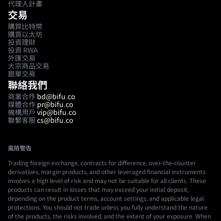
代理人計畫
交易
購買比特幣
購買以太坊
投資理財
投資 RWA
外匯交易
大宗商品交易
跟單交易
聯絡我們
商業合作
bd@bifu.co
媒體合作
pr@bifu.co
機構用戶
vip@bifu.co
聯繫客服
cs@bifu.co
風險警告
Trading foreign exchange, contracts for difference, over-the-counter
derivatives, margin products, and other leveraged financial instruments
involves a high level of risk and may not be suitable for all clients. These
products can result in losses that may exceed your initial deposit,
depending on the product terms, account settings, and applicable legal
protections. You should not trade unless you fully understand the nature
of the products, the risks involved, and the extent of your exposure. When