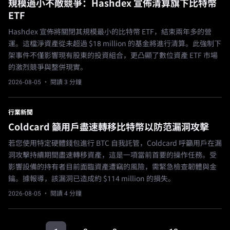
規模過小不敵競爭：Hashdex 宣佈清算旗下比特幣
ETF
Hashdex 宣佈將關閉其規模最小的比特幣 ETF，結束兩年多的營
運。這檔淨資產從未超過 $18 million 的基金將進行清算。此強制下
架事件不僅影響現有股東的投資組合，更凸顯了數位資產 ETF 市場
的激烈競爭與整併現實。
2026-08-05
· 閱讀 3 分鐘
行業新聞
Coldcard 籲用戶盡速轉移比特幣以防范漏洞攻擊
若您使用特定硬體錢包進行 BTC 自我託管，Coldcard 呼籲用戶在漏
洞攻擊持續期間盡速轉移資產，這是一項當前首要的操作任務。受
影響設備的持有者目前面臨資產遭竊的風險，需緊急檢查韌體與金
鑰。據報導，該漏洞已造成約 $114 million 的損失。
2026-08-05
· 閱讀 4 分鐘