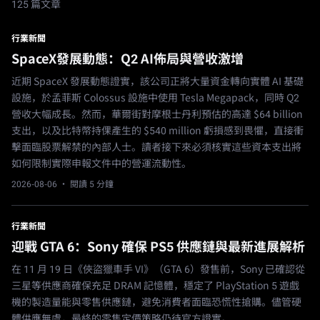
125 篇文章
行業新聞
SpaceX發展動態：Q2 AI佈局與營收激增
近期 SpaceX 發展動態證實，該公司正將大量資金轉向實體 AI 基礎
設施，於孟菲斯 Colossus 設施中使用 Tesla Megapack，同時 Q2
營收大幅成長。然而，華爾街對摩根士丹利預估的高達 $64 billion
支出，以及比特幣持倮產生的 $540 million 虧損感到畏懼，直接衝
擊面臨股票解禁的內部人士。讀者接下來必須核實這些資本支出將
如何限制實際申報文件中的營運流動性。
2026-08-06
· 閱讀 5 分鐘
行業新聞
迎戰 GTA 6：Sony 確保 PS5 供應鏈與最新進展解析
在 11 月 19 日《俠盜獵車手 VI》（GTA 6）發售前，Sony 已確認從
三星等供應商確保充足 DRAM 記憶體，穩定了 PlayStation 5 遊戲
機的製造量能與零售供應鏈，避免消費者面臨恐慌性搶購。儘管硬
體供應無虞，最終的零售定價策略仍待官方證實。