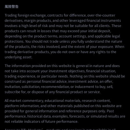
風險警告
Trading foreign exchange, contracts for difference, over-the-counter
derivatives, margin products, and other leveraged financial instruments
involves a high level of risk and may not be suitable for all clients. These
products can result in losses that may exceed your initial deposit,
depending on the product terms, account settings, and applicable legal
protections. You should not trade unless you fully understand the nature
of the products, the risks involved, and the extent of your exposure. When
trading derivative products, you do not own or have any rights to the
underlying asset.
The information provided on this website is general in nature and does
not take into account your investment objectives, financial situation,
trading experience, or particular needs. Nothing on this website should be
construed as personal financial advice, investment advice, an offer,
invitation, solicitation, recommendation, or inducement to buy, sell,
subscribe for, or dispose of any financial product or service.
All market commentary, educational materials, research content,
platform information, and other materials published on this website are
provided for general information and reference purposes only. Past
performance, historical data, examples, forecasts, or simulated results are
not reliable indicators of future performance.