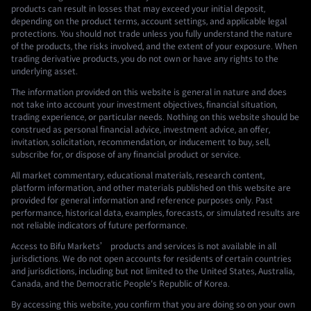
products can result in losses that may exceed your initial deposit,
depending on the product terms, account settings, and applicable legal
protections. You should not trade unless you fully understand the nature
of the products, the risks involved, and the extent of your exposure. When
trading derivative products, you do not own or have any rights to the
underlying asset.
The information provided on this website is general in nature and does
not take into account your investment objectives, financial situation,
trading experience, or particular needs. Nothing on this website should be
construed as personal financial advice, investment advice, an offer,
invitation, solicitation, recommendation, or inducement to buy, sell,
subscribe for, or dispose of any financial product or service.
All market commentary, educational materials, research content,
platform information, and other materials published on this website are
provided for general information and reference purposes only. Past
performance, historical data, examples, forecasts, or simulated results are
not reliable indicators of future performance.
Access to Bifu Markets’ products and services is not available in all
jurisdictions. We do not open accounts for residents of certain countries
and jurisdictions, including but not limited to the United States, Australia,
Canada, and the Democratic People's Republic of Korea.
By accessing this website, you confirm that you are doing so on your own