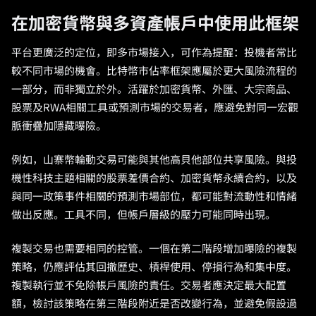
在加密貨幣與多資產帳戶中使用此框架
平台更廣泛的定位，即多市場接入，可作為提醒：投機者常比
較不同市場的機會。比特幣市佔率框架應屬於更大風險流程的
一部分，而非獨立於外。活躍於加密貨幣、外匯、大宗商品、
股票及RWA相關工具或預測市場的交易者，應避免對同一宏觀
脈衝疊加隱藏曝險。
例如，山寨幣輪動交易可能與其他高貝他部位共享風險。與投
機性科技主題相關的股票差價合約、加密貨幣永續合約，以及
與同一政策事件相關的預測市場部位，都可能對流動性和情緒
做出反應。工具不同，但帳戶層級的壓力可能同時出現。
複製交易也需要相同的控管。一個在第二階段增加曝險的複製
策略，仍應評估其回撤歷史、槓桿使用、停損行為和集中度。
複製執行並不免除帳戶風險的責任。交易者應決定最大配置
額，檢討該策略在第三階段附近是否改變行為，並避免假設過