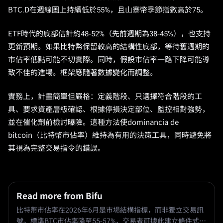
BTC.D在週線圖上持續低於55%，且山寨幣季節指數高於75。
ETF時代的底部估計約48-52%（先前週期為38-45%），也支持
更新預期。如果比特幣保留較高的結構性底部，等待舊週期的
市佔率低點可能不切實際。同時，假設市佔率一路下降可能導
致不佳的進場。框架應隨著數據變化而調整。
實務上，計畫簡單但嚴格：定義階段、只選擇符合階段的工
具、要求資產層級確認、根據停損決定部位、監控相對強勢，
並在催化劑前檢討曝險。這種方法使dominancia de
bitcoin（比特幣市佔率）維持為有用的決策工具，同時避免將
其視為完整交易指令的錯誤。
Read more from Bifu
比特幣市佔率在2026年6月是市場結構指標，而非獨立交易訊
號。標準BTC市佔率降至55-57%，交易者可據此建立條件式輪