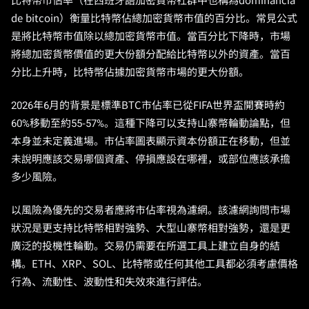
比特幣市佔率（在西班牙語加密貨幣社群中也稱為dominancia
de bitcoin）衡量比特幣佔總加密貨幣市值的百分比。常見公式
是將比特幣市值除以總加密貨幣市值。當百分比下降時，市場
將總加密貨幣價值的更大份額分配給比特幣以外的資產。當百
分比上升時，比特幣佔據加密貨幣市場的更大份額。
2026年6月的背景是標準BTC市佔率已從FIFA世界盃開賽時約
60%移動至約55-57%。這種下降可以支持山寨幣輪動論點，但
本身並未定義進場。市佔率圖表顯示資本份額正在移動，但並
未說明應該交易哪個資產、停損應設在哪裡，或部位應該承擔
多少風險。
以風險為優先的交易者應將市佔率視為濾網。該濾網詢問市場
狀況是更支持比特幣相對強勢、大型山寨幣相對強勢，還是更
廣泛的投機性輪動。交易仍需要在所選工具上建立自身的結
構。ETH、XRP、SOL、比特幣或任何其他工具都必須考慮價格
行為、流動性、波動性和失效來進行評估。