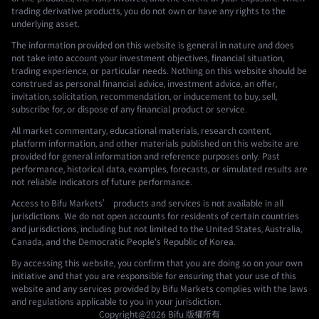
trading derivative products, you do not own or have any rights to the
underlying asset.
The information provided on this website is general in nature and does
not take into account your investment objectives, financial situation,
trading experience, or particular needs. Nothing on this website should be
construed as personal financial advice, investment advice, an offer,
invitation, solicitation, recommendation, or inducement to buy, sell,
subscribe for, or dispose of any financial product or service.
All market commentary, educational materials, research content,
platform information, and other materials published on this website are
provided for general information and reference purposes only. Past
performance, historical data, examples, forecasts, or simulated results are
not reliable indicators of future performance.
Access to Bifu Markets’ products and services is not available in all
jurisdictions. We do not open accounts for residents of certain countries
and jurisdictions, including but not limited to the United States, Australia,
Canada, and the Democratic People's Republic of Korea.
By accessing this website, you confirm that you are doing so on your own
initiative and that you are responsible for ensuring that your use of this
website and any services provided by Bifu Markets complies with the laws
and regulations applicable to you in your jurisdiction.
Copyright@2026
Bifu
版權所有