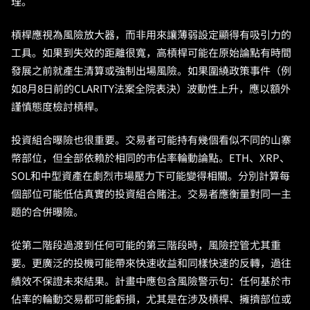
理。
槓桿應視為風險放大器，而非用來讓薄弱設定顯得有吸引力的
工具。如果到失效的距離很寬，高槓桿可能在原始論點有時間
發展之前就產生清算或強制出場風險。如果圍繞政策事件（例
如8月8日前的CLARITY法案全院表決）波動性上升，應以額外
謹慎態度檢討槓桿。
投資組合曝險也很重要。交易者可能持有幾個看似不同的山寨
幣部位，但全部依賴於相同的市佔率輪動論點。ETH、XRP、
SOL和中型資產在劇烈市場壓力下可能變得相關。分別計算每
個部位可能低估真實的投資組合賭注。交易者應衡量對同一主
題的合併曝險。
從第二階段過渡到任何可能的第三階段時，風險控管尤其重
要。更廣泛的投機可能帶來快速收益和同樣快速的反轉，過往
績效不保證未來結果。計畫中應包含風險警示句：任何基於市
佔率的輪動交易都可能虧損，尤其是在涉及槓桿、擁擠部位或