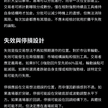
對於大型山寨幣，進場可以分批進行，而非一次性全部建立。
交易者可將計劃曝險分成數份，僅在相對強勢持續且工具維持
自身結構時才加倉。分批可以減少時機上的遺憾，但無法消除
風險。每次加倉都應有其理由，不應未經檢討就用於攤平失敗
的論點。
失效與停損設計
失效是指交易想法不再如預期運作的位置。對於市佔率輪動，
失效可能發生在兩個層面：市場結構論點和個別工具。交易者
應定義兩者。如果BTC.D強勁回升至先前60%區域，輪動論點可
能減弱。如果所選資產跌破自身支撐或相對強勢線，該特定交
易可能先行失敗。
停損應設在交易想法錯誤的位置，而非僅因虧損感到不適。如
果進場基於突破，停損可能設在突破底部或波動調整水平下
方。如果進場基於回調，停損可能設在回調結構下方。具體技
術可能不同，但決定應在進場前寫下。