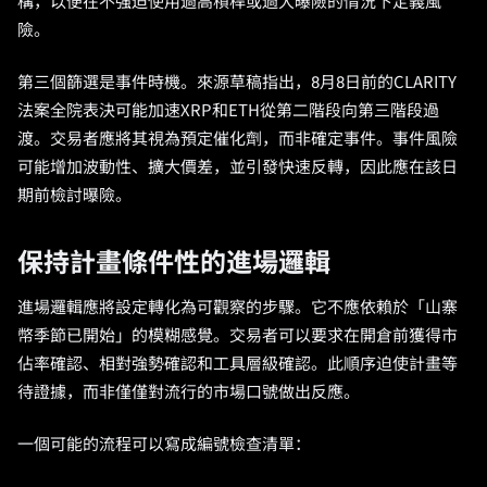
構，以便在不強迫使用過高槓桿或過大曝險的情況下定義風
險。
第三個篩選是事件時機。來源草稿指出，8月8日前的CLARITY
法案全院表決可能加速XRP和ETH從第二階段向第三階段過
渡。交易者應將其視為預定催化劑，而非確定事件。事件風險
可能增加波動性、擴大價差，並引發快速反轉，因此應在該日
期前檢討曝險。
保持計畫條件性的進場邏輯
進場邏輯應將設定轉化為可觀察的步驟。它不應依賴於「山寨
幣季節已開始」的模糊感覺。交易者可以要求在開倉前獲得市
佔率確認、相對強勢確認和工具層級確認。此順序迫使計畫等
待證據，而非僅僅對流行的市場口號做出反應。
一個可能的流程可以寫成編號檢查清單：