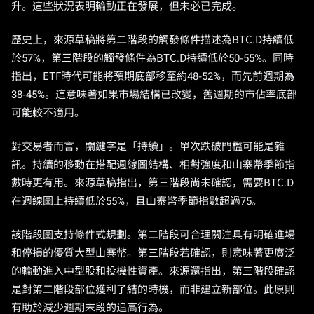
升。這些狀況表明輪動正在發展，但未必已完成。
歷史上，來源草稿將第二階段的觸發條件描述為BTC.D持續低
於57%，第三階段的觸發條件為BTC.D持續低於50-55%。同時
指出，ETF時代可能將預期底部移至約48-52%，而先前週期為
38-45%。這意味著如果市場結構已改變，舊週期的市佔率底部
可能較不適用。
對交易者而言，關鍵字是「持續」。單次跌破門檻可能是雜
訊。持續的移動在搭配週線圖結構、相對強度和山寨幣季節指
數時更有用。來源草稿指出，第三階段尚未確認，需要BTC.D
在週線圖上持續低於55%，且山寨幣季節指數超過75。
該階段圖支持條件式規劃。第二階段可合理關注具有明確進場
和停損的優質大型山寨幣。第三階段若確認，則意味著更廣泛
的輪動進入中型股和投機性資產。來源還指出，第三階段確認
是對第二階段部位獲利了結的時機，而非建立新部位。此原則
有助於減少週期末段的追高行為。