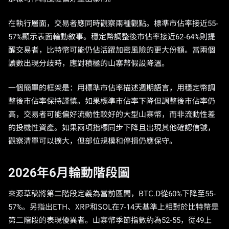
在執行層面，交易者應同時觀察兩種觀點。標準市佔率接近55-
57%顯示表面輪動敘事。穩定幣調整後市佔率接近62-64%則提
醒交易者，比特幣可能仍佔活躍加密風險的更大份額。當兩個
讀數出現分歧時，應對積極的山寨幣假設降溫。
一個簡單的框架是：用標準市佔率描述週期語言，用穩定幣調
整後市佔率保持謹慎。如果標準市佔率下降但調整後市佔率仍
高，交易者可能偏好流動性較好的大型山寨幣，而非流動性差
的投機性資產。如果兩項指標同步下降且出現其他確認信號，
觀察清單可以擴大，但部位規模和停損仍應保守。
2026年6月輪動階段圖
來源草稿將第二階段定義為當前區間，BTC.D從60%下降至55-
57%。另指出ETH、XRP和SOL在7-14天基準上相對於比特幣是
第二階段的表現優異者。山寨幣季節指數約為52-55，從49上