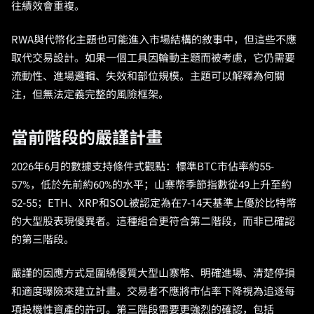
往績效會重複。
RWA與代幣化主題也可能進入市場結構的敘事中，但這些不應
取代交易設計。如果一個工具因輪動主題而被考慮，它仍需要
流動性、進場邏輯、失效和部位規模。主題可以解釋為何關
注，但無法定義完整的風險框架。
當前階段的嚴謹計畫
2026年6月的數據支持條件式觀點：標準BTC市佔率約55-
57%，低於先前約60%的水平；山寨幣季節指數從49上升至約
52-55；ETH、XRP和SOL被認定為在7-14天基準上優於比特幣
的大型股表現優異者。這種組合更符合第二階段，而非已確認
的第三階段。
嚴謹的因應方式是圍繞優質大型山寨幣、明確進場、清楚停損
和適度曝險來建立計畫。交易者不應將市佔率下降視為追逐每
項投機性資產的許可。第三階段需要更強烈的確認，包括