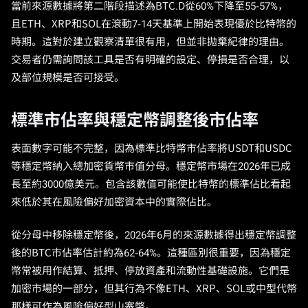
當前來源數據將第二階段描述為BTC.D從60%下降至55-57%，
且ETH、XRP和SOL在滾動7-14天基準上開始表現優於比特幣的
時期。這對於建立觀察清單很有用，但並非拋棄紀律的理由。
交易者仍需詢問該工具是否有明確的設定、停損是否合理，以
及部位規模是否可接受。
標準市佔率與穩定幣調整後市佔率
表面數字可能不完整，因為標準比特幣市佔率將USDT和USDC
等穩定幣納入總加密貨幣市值分母。穩定幣市場在2026年已成
長至約3000億美元。包含該數值可能使比特幣的標準佔比看起
來低於其在風險偏好加密資本中的實際佔比。
從分母中移除穩定幣後，2026年6月的來源數據得出穩定幣調整
後的BTC市佔率估計約為62-64%。這種區別很重要，因為穩定
幣常被用作結算、抵押、停放資產和流動性基礎設施。它們是
加密市場的一部分，但其行為不像ETH、XRP、SOL或中型代幣
那樣可作為風險偏好型山寨幣。