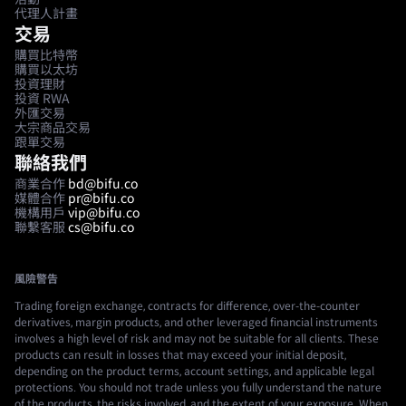
代理人計畫
交易
購買比特幣
購買以太坊
投資理財
投資 RWA
外匯交易
大宗商品交易
跟單交易
聯絡我們
商業合作
bd@bifu.co
媒體合作
pr@bifu.co
機構用戶
vip@bifu.co
聯繫客服
cs@bifu.co
風險警告
Trading foreign exchange, contracts for difference, over-the-counter
derivatives, margin products, and other leveraged financial instruments
involves a high level of risk and may not be suitable for all clients. These
products can result in losses that may exceed your initial deposit,
depending on the product terms, account settings, and applicable legal
protections. You should not trade unless you fully understand the nature
of the products, the risks involved, and the extent of your exposure. When