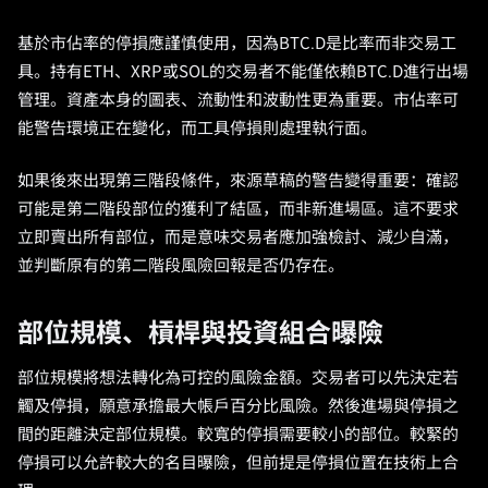
基於市佔率的停損應謹慎使用，因為BTC.D是比率而非交易工
具。持有ETH、XRP或SOL的交易者不能僅依賴BTC.D進行出場
管理。資產本身的圖表、流動性和波動性更為重要。市佔率可
能警告環境正在變化，而工具停損則處理執行面。
如果後來出現第三階段條件，來源草稿的警告變得重要：確認
可能是第二階段部位的獲利了結區，而非新進場區。這不要求
立即賣出所有部位，而是意味交易者應加強檢討、減少自滿，
並判斷原有的第二階段風險回報是否仍存在。
部位規模、槓桿與投資組合曝險
部位規模將想法轉化為可控的風險金額。交易者可以先決定若
觸及停損，願意承擔最大帳戶百分比風險。然後進場與停損之
間的距離決定部位規模。較寬的停損需要較小的部位。較緊的
停損可以允許較大的名目曝險，但前提是停損位置在技術上合