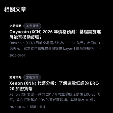
相關文章
交易策略
加密貨幣
Onyxcoin (XCN) 2026 年價格預測：基礎設施進
展能否帶動反彈？
Onyxcoin (XCN) 目前交易價格約為 0.0031 美元，市值約 1.2
億美元。它為支付和機構金融提供 Layer-1 區塊鏈技術。
2026 年價格預測區間落在 0.0027 至 0.012 美元之間，主要
2026-08-07
受 Onyx Mesh 和區塊鏈瀏覽器上線等因素驅動。
交易策略
加密貨幣
Xenon (XNN) 代幣分析：了解這款低調的 ERC-
20 加密貨幣
Xenon (XNN) 是一款於 2017 年推出的低流動性 ERC-20 代
幣，旨在打造基於 EOS 的替代區塊鏈。其總量為 10 億，流
通供應量為 300 萬，目前在 CoinMarketCap 上仍處於預覽
2026-08-07
· 閱讀 1 分鐘
狀態的休眠微型市值代幣。