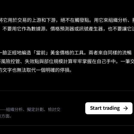
：你將它用於交易的上游和下游，絕不在觸發點。用它來組織分析、
。不要用它作為數據源、價格預測器或訊號產生器，也不要讓它
一臉正經地編造「當前」黃金價格的工具。兩者來自同樣的流暢
將風險控管、失效點與部位規模計算牢牢掌握在自己手中。一筆
的文字也無法取代一個明確的停損。
Start trading
方——組織分析、擬定計劃、檢討交
的方面。