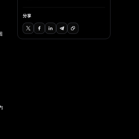
分享
、
個
內