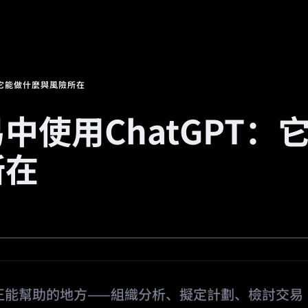
場
活動
邀請返傭
🔥
預測市場
：它能做什麼與風險所在
使用ChatGPT：
所在
真正能幫助的地方——組織分析、擬定計劃、檢討交易