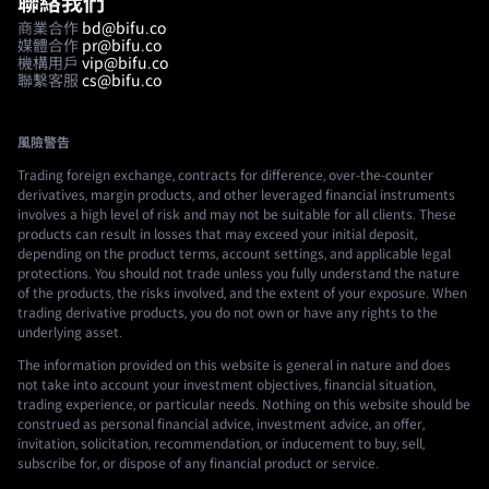
聯絡我們
商業合作
bd@bifu.co
媒體合作
pr@bifu.co
機構用戶
vip@bifu.co
聯繫客服
cs@bifu.co
風險警告
Trading foreign exchange, contracts for difference, over-the-counter
derivatives, margin products, and other leveraged financial instruments
involves a high level of risk and may not be suitable for all clients. These
products can result in losses that may exceed your initial deposit,
depending on the product terms, account settings, and applicable legal
protections. You should not trade unless you fully understand the nature
of the products, the risks involved, and the extent of your exposure. When
trading derivative products, you do not own or have any rights to the
underlying asset.
The information provided on this website is general in nature and does
not take into account your investment objectives, financial situation,
trading experience, or particular needs. Nothing on this website should be
construed as personal financial advice, investment advice, an offer,
invitation, solicitation, recommendation, or inducement to buy, sell,
subscribe for, or dispose of any financial product or service.