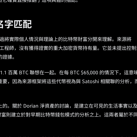
謎，但它確實直接推翻了這項具體的指認。
名字匹配
框架，最好透過將實際個人情況與理論上的比特幣財富分開來理解。來源將
退休工程師，沒有獲得證實的重大加密貨幣持有量。它並未提出控制
的證據。
1.1 百萬 BTC 聯想在一起。在每 BTC $65,000 的情況下，這意
至關重要，因為來源框架將這些代幣視為與 Satoshi 相關聯的分析，
。關於 Dorian 淨資產的討論，是建立在可見的生活事實以
理論財富則建立於對早期比特幣錢包模式的分析之上。這兩者屬於不