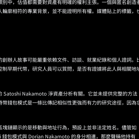
類別中，估值都需要對資產有明確的權利主張。一個與匿名創造
人輪廓相符的專業背景，並不能證明所有權。媒體貼上的標籤，
的創辦人故事可能嚴重依賴文件、訪談、就業紀錄和個人證詞。
控制早期代幣，研究人員可以質問，是否有證據將此人與相關地
 Satoshi Nakamoto 淨資產分析有關。它並未提供完整的方法
特幣錢包模式是一條比傳記相似性更強而有力的研究途徑，因為
區塊鏈顯示的是移動與地址行為，預設上並非法定姓名。儘管如
錢包模式與 Dorian Nakamoto 的身分相連，那麼聲稱他持有