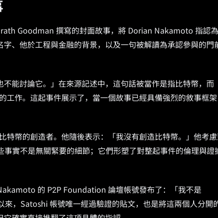
事
Grath Goodman 撰寫的封面故事，將 Dorian Nakamoto 指認
名字、他於工程與金融的背景，以及一句被解讀為承認參與的門
也不能討論它。」在來源記述中，這句話被當作是指比特幣，而
包商的工作。這起事件展示了，當一個故事已經具備強烈的敘事框架
己是比特幣的創造者。他隨後表示：「我沒有創造比特幣。」他考慮
。這些事實不是無關緊要的細節；它們形塑了對整起事件的倫理與證
akamoto 的 P2P Foundation 論壇帳號發布了：「我不是
011 以來，Satoshi 帳號唯一經過驗證的貼文，也是將這兩個人分開