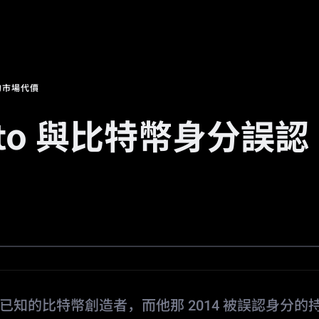
場
活動
邀請返傭
🔥
預測市場
認的市場代價
moto 與比特幣身分誤認
amoto 並非已知的比特幣創造者，而他那 2014 被誤認身分的