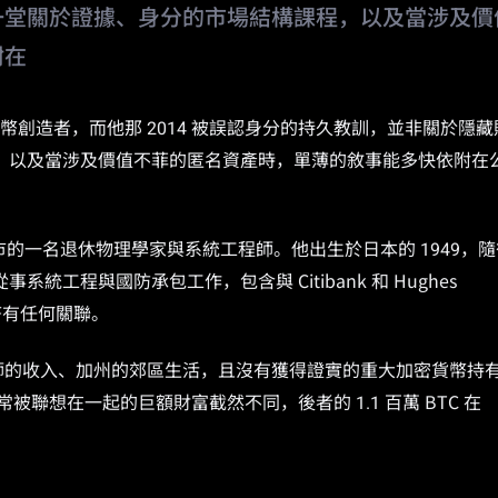
一堂關於證據、身分的市場結構課程，以及當涉及價
附在
 並非已知的比特幣創造者，而他那 2014 被誤認身分的持久教訓，並非關於隱
，以及當涉及價值不菲的匿名資產時，單薄的敘事能多快依附在
州天普市的一名退休物理學家與系統工程師。他出生於日本的 1949，
工程與國防承包工作，包含與 Citibank 和 Hughes
特幣有任何關聯。
工程師的收入、加州的郊區生活，且沒有獲得證實的重大加密貨幣持
論上常被聯想在一起的巨額財富截然不同，後者的 1.1 百萬 BTC 在