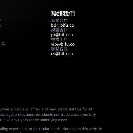
聯絡我們
幣
商業合作
坊
bd@bifu.co
媒體合作
pr@bifu.co
機構用戶
交易
vip@bifu.co
聯繫客服
cs@bifu.co
lves a high level of risk and may not be suitable for all
le legal protections. You should not trade unless you fully
r have any rights to the underlying asset.
ading experience, or particular needs. Nothing on this website