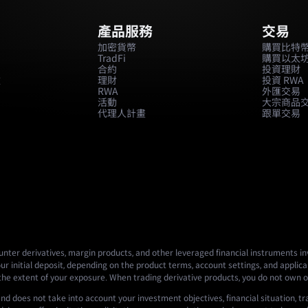
產品服務
交易
加密貨幣
購買比特
TradFi
購買以太
合約
投資理財
款
理財
投資 RWA
RWA
外匯交易
活動
大宗商品
代理人計畫
跟單交易
nter derivatives, margin products, and other leveraged financial instruments invo
ur initial deposit, depending on the product terms, account settings, and applicab
 the extent of your exposure. When trading derivative products, you do not own o
nd does not take into account your investment objectives, financial situation, tr