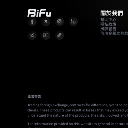
關於我們
幫助中心
隱私政策
風險警告
信用金服務條
風險警告
Trading foreign exchange, contracts for difference, over-the-cou
clients. These products can result in losses that may exceed yo
understand the nature of the products, the risks involved, and
The information provided on this website is general in nature a