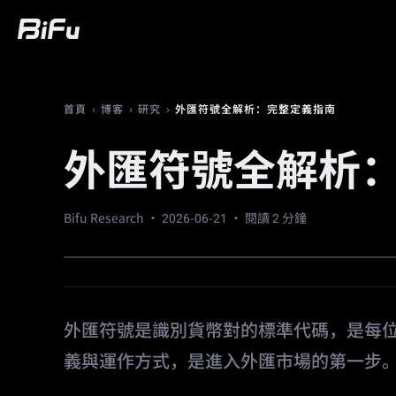
買幣
行情
交易
合約
財富
廣
›
›
›
外匯符號全解析：完整定義指南
首頁
博客
研究
外匯符號全解析
Bifu Research ·
2026-06-21
· 閱讀 2 分鐘
外匯符號是識別貨幣對的標準代碼，是每
義與運作方式，是進入外匯市場的第一步