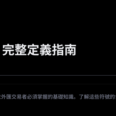
場
活動
邀請返傭
🔥
預測市場
：完整定義指南
位外匯交易者必須掌握的基礎知識。了解這些符號的
。