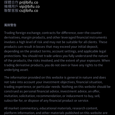
媒體合作
pr@bifu.co
機構用戶
vip@bifu.co
聯繫客服
cs@bifu.co
風險警告
Trading foreign exchange, contracts for difference, over-the-counter
derivatives, margin products, and other leveraged financial instruments
involves a high level of risk and may not be suitable for all clients. These
products can result in losses that may exceed your initial deposit,
depending on the product terms, account settings, and applicable legal
protections. You should not trade unless you fully understand the nature
of the products, the risks involved, and the extent of your exposure. When
trading derivative products, you do not own or have any rights to the
underlying asset.
The information provided on this website is general in nature and does
not take into account your investment objectives, financial situation,
trading experience, or particular needs. Nothing on this website should be
construed as personal financial advice, investment advice, an offer,
invitation, solicitation, recommendation, or inducement to buy, sell,
subscribe for, or dispose of any financial product or service.
All market commentary, educational materials, research content,
platform information, and other materials published on this website are