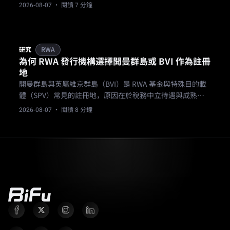
2026-08-07
· 閱讀 7 分鐘
研究
RWA
為何 RWA 發行機構選擇開曼群島或 BVI 作為註冊
地
開曼群島與英屬維京群島（BVI）是 RWA 基金與特殊目的載
體（SPV）常見的註冊地，原因在於稅務中立待遇與成熟的
基金法律體系，而非因為它們能保障投資人權益。
2026-08-07
· 閱讀 8 分鐘