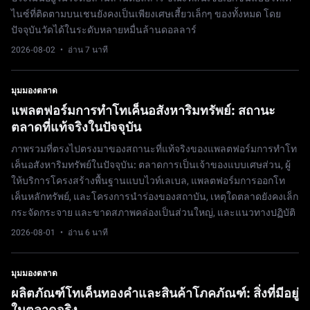
ไนซ์ที่ติดตามบนเชนยังคงเป็นเพียงเศษเสี้ยวเล็กๆ ของทั้งหมด โดย
ปัจจุบันวัดได้ในระดับหลายหมื่นล้านดอลลาร์
2026-08-02
· อ่าน 7 นาที
มุมมองตลาด
แพลตฟอร์มการทำโทเค็นอสังหาริมทรัพย์: สถานะ
ตลาดที่แท้จริงในปัจจุบัน
ภาพรวมที่ตรงไปตรงมาของสถานะที่แท้จริงของแพลตฟอร์มการทำโท
เค็นอสังหาริมทรัพย์ในปัจจุบัน: ตลาดการเป็นเจ้าของแบบเศษส่วน, ผู้
ให้บริการโครงสร้างพื้นฐานแบบไวท์เลเบล, แพลตฟอร์มการออกโท
เค็นหลักทรัพย์, และโครงการนำร่องของสถาบัน, เหตุใดตลาดยังคงเล็ก
กระจัดกระจาย และขาดสภาพคล่องเป็นส่วนใหญ่, และแนวทางปฏิบัติ
2026-08-01
· อ่าน 6 นาที
มุมมองตลาด
ผลิตภัณฑ์โทเค็นทองคำและสินค้าโภคภัณฑ์: สิ่งที่มีอยู่
ในตลาดจริง