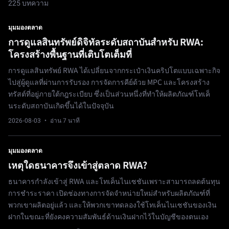
225 บทความ
มุมมองตลาด
การดูแลสินทรัพย์ดิจิทัลระดับสถาบันสำหรับ RWA:
โครงสร้างพื้นฐานที่เติบโตเต็มที่
การดูแลสินทรัพย์ RWA ได้เปลี่ยนจากกระเป๋าเงินคริปโตแบบเฉพาะกิจ
ไปสู่ผู้ดูแลที่ผ่านการรับรอง การจัดการคีย์ด้วย MPC และโครงสร้าง
ทรัสต์ที่อยู่ภายใต้กฎระเบียบ ซึ่งเป็นส่วนหนึ่งที่ทำให้ผลิตภัณฑ์โทเค็
นระดับสถาบันเกิดขึ้นได้ในปัจจุบัน
2026-08-03
· อ่าน 7 นาที
มุมมองตลาด
เหตุใดธนาคารจึงเข้าสู่ตลาด RWA?
ธนาคารกำลังเข้าสู่ RWA และโทเค็นไนเซชันเพราะสามารถลดต้นทุน
การชำระราคา เปิดช่องทางการจัดจำหน่ายใหม่สำหรับผลิตภัณฑ์ที่
พวกเขาผลิตอยู่แล้ว และให้พวกเขาทดลองใช้โทเค็นไนเซชันของเงิน
ฝากในขณะที่ยังคงความสัมพันธ์ด้านเงินฝากไว้ในบัญชีของตนเอง