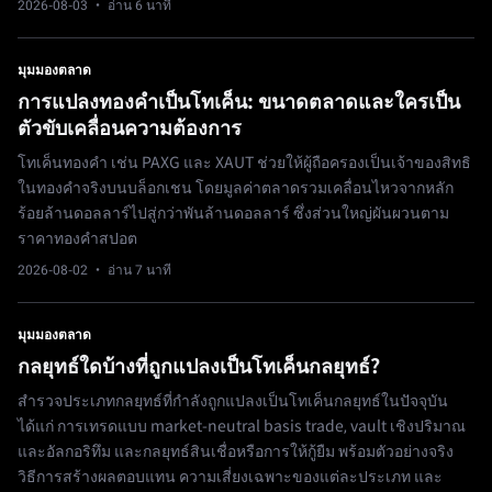
2026-08-03
· อ่าน 6 นาที
มุมมองตลาด
การแปลงทองคำเป็นโทเค็น: ขนาดตลาดและใครเป็น
ตัวขับเคลื่อนความต้องการ
โทเค็นทองคำ เช่น PAXG และ XAUT ช่วยให้ผู้ถือครองเป็นเจ้าของสิทธิ
ในทองคำจริงบนบล็อกเชน โดยมูลค่าตลาดรวมเคลื่อนไหวจากหลัก
ร้อยล้านดอลลาร์ไปสู่กว่าพันล้านดอลลาร์ ซึ่งส่วนใหญ่ผันผวนตาม
ราคาทองคำสปอต
2026-08-02
· อ่าน 7 นาที
มุมมองตลาด
กลยุทธ์ใดบ้างที่ถูกแปลงเป็นโทเค็นกลยุทธ์?
สำรวจประเภทกลยุทธ์ที่กำลังถูกแปลงเป็นโทเค็นกลยุทธ์ในปัจจุบัน
ได้แก่ การเทรดแบบ market-neutral basis trade, vault เชิงปริมาณ
และอัลกอริทึม และกลยุทธ์สินเชื่อหรือการให้กู้ยืม พร้อมตัวอย่างจริง
วิธีการสร้างผลตอบแทน ความเสี่ยงเฉพาะของแต่ละประเภท และ