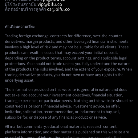
ผู้ใช้ระดับสถาบัน
vip@bifu.co
ติดต่อฝ่ายบริการลูกค้า
cs@bifu.co
คำเตือนความเสี่ยง
Trading foreign exchange, contracts for difference, over-the-counter
derivatives, margin products, and other leveraged financial instruments
involves a high level of risk and may not be suitable for all clients. These
products can result in losses that may exceed your initial deposit,
depending on the product terms, account settings, and applicable legal
protections. You should not trade unless you fully understand the nature
of the products, the risks involved, and the extent of your exposure. When
trading derivative products, you do not own or have any rights to the
underlying asset.
The information provided on this website is general in nature and does
not take into account your investment objectives, financial situation,
trading experience, or particular needs. Nothing on this website should be
construed as personal financial advice, investment advice, an offer,
invitation, solicitation, recommendation, or inducement to buy, sell,
subscribe for, or dispose of any financial product or service.
All market commentary, educational materials, research content,
platform information, and other materials published on this website are
provided for general information and reference purposes only. Past