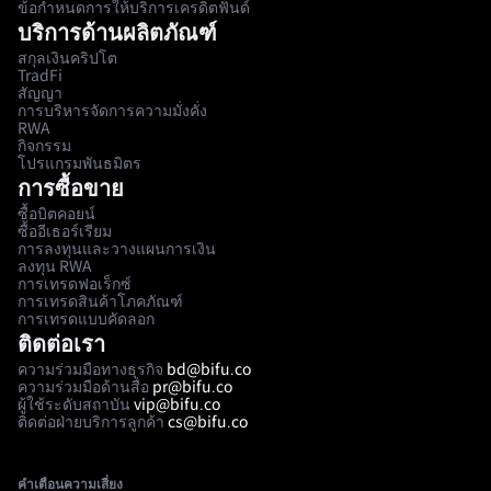
ข้อกำหนดการให้บริการเครดิตฟันด์
บริการด้านผลิตภัณฑ์
สกุลเงินคริปโต
TradFi
สัญญา
การบริหารจัดการความมั่งคั่ง
RWA
กิจกรรม
โปรแกรมพันธมิตร
การซื้อขาย
ซื้อบิตคอยน์
ซื้ออีเธอร์เรียม
การลงทุนและวางแผนการเงิน
ลงทุน RWA
การเทรดฟอเร็กซ์
การเทรดสินค้าโภคภัณฑ์
การเทรดแบบคัดลอก
ติดต่อเรา
ความร่วมมือทางธุรกิจ
bd@bifu.co
ความร่วมมือด้านสื่อ
pr@bifu.co
ผู้ใช้ระดับสถาบัน
vip@bifu.co
ติดต่อฝ่ายบริการลูกค้า
cs@bifu.co
คำเตือนความเสี่ยง