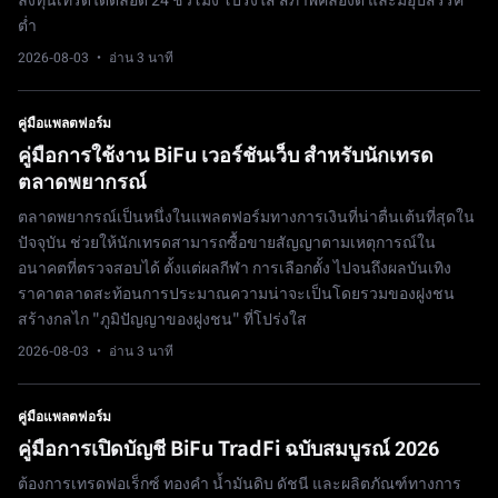
ลงทุนเทรดได้ตลอด 24 ชั่วโมง โปร่งใส สภาพคล่องดี และมีอุปสรรค
ต่ำ
2026-08-03
· อ่าน 3 นาที
คู่มือแพลตฟอร์ม
คู่มือการใช้งาน BiFu เวอร์ชันเว็บ สำหรับนักเทรด
ตลาดพยากรณ์
ตลาดพยากรณ์เป็นหนึ่งในแพลตฟอร์มทางการเงินที่น่าตื่นเต้นที่สุดใน
ปัจจุบัน ช่วยให้นักเทรดสามารถซื้อขายสัญญาตามเหตุการณ์ใน
อนาคตที่ตรวจสอบได้ ตั้งแต่ผลกีฬา การเลือกตั้ง ไปจนถึงผลบันเทิง
ราคาตลาดสะท้อนการประมาณความน่าจะเป็นโดยรวมของฝูงชน
สร้างกลไก "ภูมิปัญญาของฝูงชน" ที่โปร่งใส
2026-08-03
· อ่าน 3 นาที
คู่มือแพลตฟอร์ม
คู่มือการเปิดบัญชี BiFu TradFi ฉบับสมบูรณ์ 2026
ต้องการเทรดฟอเร็กซ์ ทองคำ น้ำมันดิบ ดัชนี และผลิตภัณฑ์ทางการ