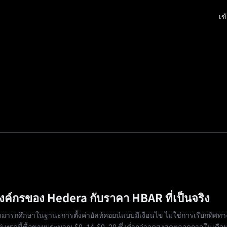
เข
มมั่งคั่ง
จัตุรัส
โปรโมชั่น
การแนะนำ
🔥
ตลาด
ค์กรของ Hedera กับราคา HBAR ที่เป็นจริง
รถศึกษาในฐานะการตั้งค่าอัลท์คอยน์แบบมีเงื่อนไข ไม่ใช่การเรียกทิศทา