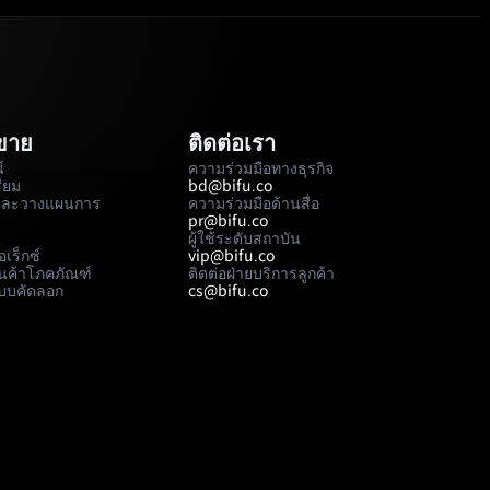
อขาย
ติดต่อเรา
์
ความร่วมมือทางธุรกิจ
รียม
bd@bifu.co
และวางแผนการ
ความร่วมมือด้านสื่อ
pr@bifu.co
A
ผู้ใช้ระดับสถาบัน
เร็กซ์
vip@bifu.co
นค้าโภคภัณฑ์
ติดต่อฝ่ายบริการลูกค้า
บบคัดลอก
cs@bifu.co