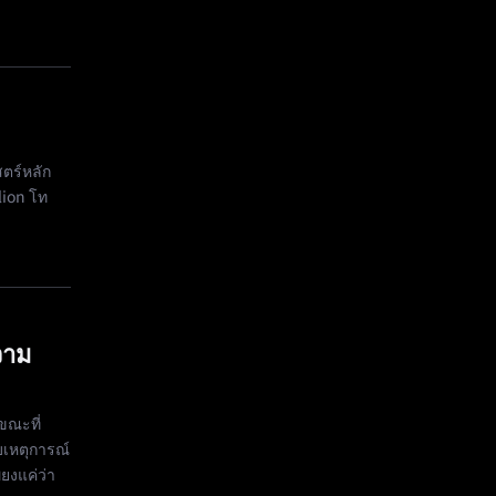
ตร์หลัก
lion โท
วาม
ขณะที่
บเหตุการณ์
ยงแค่ว่า