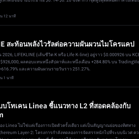
คู่เทรดนี้ซื้อขายประมาณ $0. 14-$0. 20 ซึ่งต่ำกว่าจุดสูงสุดตลอดกาลในเดื
น 12 นาที
E สะท้อนพลังไวรัลต่อความผันผวนไมโครแคป
 2026, LIFEKLINE (เส้นชีวิต K หรือ Life K-line) อยู่ราว $0.000926 บน KC
 $926,000, ผลตอบแทนหนึ่งสัปดาห์และหนึ่งเดือน +284.80% บน TradingVi
 +616.79% และความผันผวนรายวันราว 251.27%.
น 1 นาที
บโทเคน Linea ชี้แนวทาง L2 ที่สอดคล้องกับ
m
ง Linea ไม่ใช่แค่เรื่องการเปิดตัวครั้งเดียว แต่เป็นสัญญาณย่อของทิศทาง
thereum Layer-2: โครงการกำลังทดลองการจัดสรรหนักไปที่ระบบนิเวศ ค