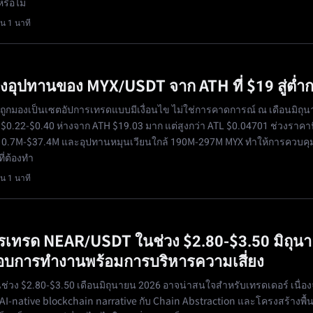
รือไม่
น 1 นาที
งอุปทานของ MYX/USDT จาก ATH ที่ $19 สู่ต่ำก
ูกมองเป็นเซตอัปการเทรดแบบมีเงื่อนไข ไม่ใช่การคาดการณ์ ณ เดือนมิถุ
่ $0.22-$0.40 ห่างจาก ATH $19.03 มาก แต่สูงกว่า ATL $0.04701 ช่วงราคาน
 $10.7M-$37.4M และอุปทานหมุนเวียนใกล้ 190M-297M MYX ทำให้การควบค
ที่ต้องทำ
น 1 นาที
ารเทรด NEAR/USDT ในช่วง $2.80-$3.50 มิถุน
อบการทำงานพร้อมการบริหารความเสี่ยง
่วง $2.80-$3.50 เดือนมิถุนายน 2026 อาจน่าสนใจสำหรับเทรดเดอร์ เนื่อ
AI-native blockchain narrative กับ Chain Abstraction และโครงสร้างพ