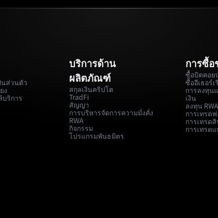
บริการด้าน
การซื้
ซื้อบิตคอยน
ผลิตภัณฑ์
นส่วนตัว
ซื้ออีเธอร์เ
สกุลเงินคริปโต
่ยง
การลงทุน
TradFi
้บริการ
เงิน
สัญญา
ลงทุน RW
การบริหารจัดการความมั่งคั่ง
การเทรดฟอ
RWA
การเทรดสิ
กิจกรรม
การเทรดแ
โปรแกรมพันธมิตร