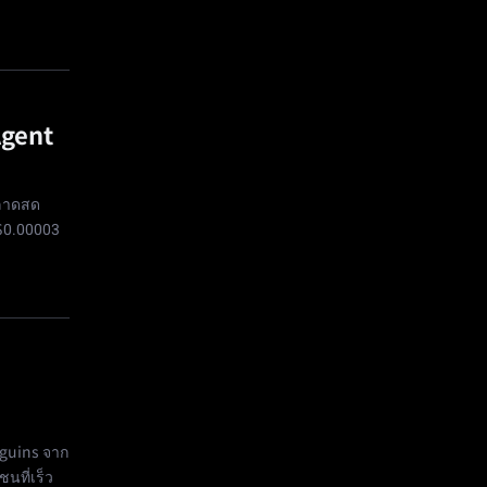
Agent
ตลาดสด
$0.00003
guins จาก
นที่เร็ว