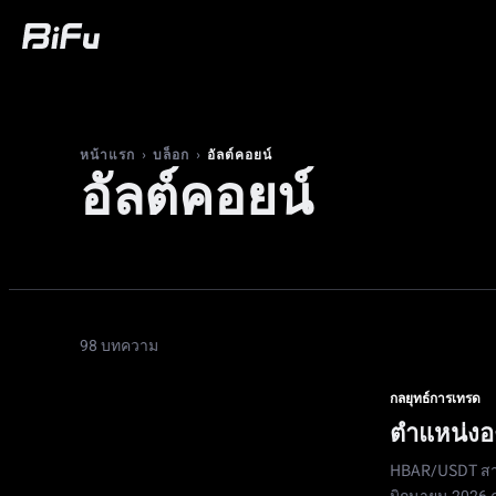
ซื้อ
ตลาด
การซื้อขาย
ฟิวเจอร์ส
ควา
›
›
อัลต์คอยน์
หน้าแรก
บล็อก
อัลต์คอยน์
98 บทความ
กลยุทธ์การเทรด
ตำแหน่งอง
HBAR/USDT สามา