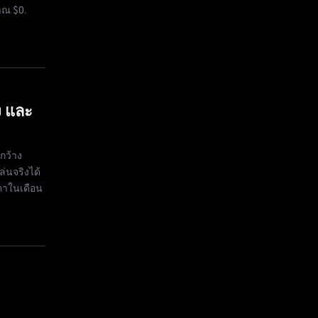
มาณ $0.
ง และ
กว้าง
ล่นจริงได้
คาในเดือน