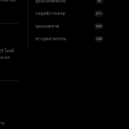
อนกันยายน
คู่มือแพลตฟอร์ม
41
กลยุทธ์การเทรด
211
มุมมองตลาด
242
ข่าวอุตสาหกรรม
128
EX โดยมี
ew ผล
วาม