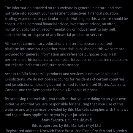
The information provided on this website is general in nature and does
not take into account your investment objectives, financial situation,
trading experience, or particular needs. Nothing on this website should be
construed as personal financial advice, investment advice, an offer,
invitation, solicitation, recommendation, or inducement to buy, sell,
subscribe for, or dispose of any financial product or service.
All market commentary, educational materials, research content,
platform information, and other materials published on this website are
provided for general information and reference purposes only. Past
performance, historical data, examples, forecasts, or simulated results are
not reliable indicators of future performance.
Access to Bifu Markets’ products and services is not available in all
jurisdictions. We do not open accounts for residents of certain countries
and jurisdictions, including but not limited to the United States, Australia,
Canada, and the Democratic People's Republic of Korea.
By accessing this website, you confirm that you are doing so on your own
initiative and that you are responsible for ensuring that your use of this
website and any services provided by Bifu Markets complies with the laws
and regulations applicable to you in your jurisdiction.
ลิขสิทธิ์@2026
Bifu
สงวนลิขสิทธิ์
Bifu is operated by Bifu Markets (Pty) Ltd.
Registered address: Norwich Place West, 2nd Floor, Cnr 5th and Norwich,