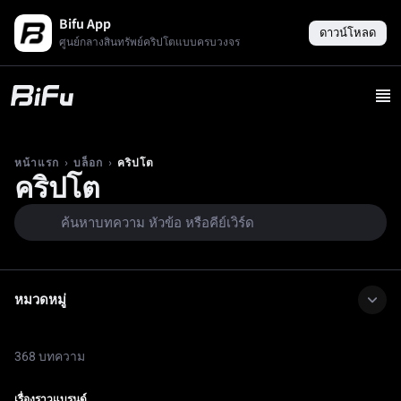
Bifu App
ดาวน์โหลด
ศูนย์กลางสินทรัพย์คริปโตแบบครบวงจร
›
›
คริปโต
หน้าแรก
บล็อก
คริปโต
หมวดหมู่
368 บทความ
เรื่องราวแบรนด์