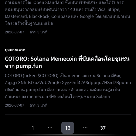
ดำเนินการโดย Open Standard ซึ่งเป็นบริษัทอิสระ และได้รับการ
สนับสนุนจากกลุ่มบริษัทชั้นนำกว่า 140 แห่ง รวมถึง Visa, Stripe,
Mastercard, BlackRock, Coinbase และ Google โดยออกแบบมาเป็น
โครงสร้างพื้นฐานแบบเปิด
2026-07-07
· อ่าน 3 นาที
มุมมองตลาด
COTORO: Solana Memecoin ที่ขับเคลื่อนโดยชุมชน
จาก pump.fun
COTORO (ticker: $COTORO) เป็น memecoin บน Solana มีที่อยู่
สัญญา 3NhrBt7oZVdU2mqRxGygz9nf42A3dppquZHSrd7Bpump
เปิดตัวผ่าน pump.fun มีสภาพคล่องต่ำและความผันผวนสูง เป็น
ตัวแทนของ memecoin ที่ขับเคลื่อนโดยชุมชนบน Solana
2026-07-07
· อ่าน 3 นาที
1
13
37
…
…