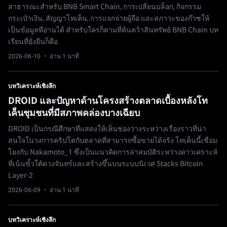
สาธารณะสำหรับ BNB Smart Chain, การเปลี่ยนบล็อก, กิจกรรม
กระเป๋าเงิน, สัญญาโทเค็น, การแจกจ่ายผู้ถือ และสภาวะของก๊าซให้
เป็นข้อมูลที่อ่านได้ สำหรับใครก็ตามที่ค้นคว้าสินทรัพย์ BNB Chain บท
เรียนที่ยั่งยืนก็คือ
2026-06-10
· อ่าน 1 นาที
บทวิเคราะห์เชิงลึก
DROID และปัญหาด้านโครงสร้างตลาดเบื้องหลังโท
เค็นชุมชนที่มีสภาพคล่องบางเฉียบ
DROID เป็นกรณีศึกษาที่แสดงให้เห็นช่องว่างระหว่างเรื่องราวที่น่า
สนใจในวงการคริปโตกับตลาดที่สามารถซื้อขายได้จริง โทเค็นนี้เชื่อม
โยงกับ Nakamoto_1 ซึ่งเป็นแนวคิดการล่าสมบัติระหว่างดาวเคราะห์
ที่เน้นขั้วใต้ดวงจันทร์และสร้างขึ้นบนระบบนิเวศ Stacks Bitcoin
Layer-2
2026-06-09
· อ่าน 1 นาที
บทวิเคราะห์เชิงลึก