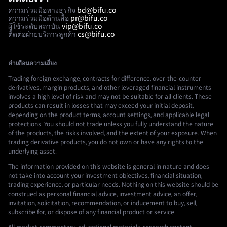
ความร่วมมือทางธุรกิจ
bd@bifu.co
ความร่วมมือด้านสื่อ
pr@bifu.co
ผู้ใช้ระดับสถาบัน
vip@bifu.co
ติดต่อฝ่ายบริการลูกค้า
cs@bifu.co
คำเตือนความเสี่ยง
Trading foreign exchange, contracts for difference, over-the-counter
derivatives, margin products, and other leveraged financial instruments
involves a high level of risk and may not be suitable for all clients. These
products can result in losses that may exceed your initial deposit,
depending on the product terms, account settings, and applicable legal
protections. You should not trade unless you fully understand the nature
of the products, the risks involved, and the extent of your exposure. When
trading derivative products, you do not own or have any rights to the
underlying asset.
The information provided on this website is general in nature and does
not take into account your investment objectives, financial situation,
trading experience, or particular needs. Nothing on this website should be
construed as personal financial advice, investment advice, an offer,
invitation, solicitation, recommendation, or inducement to buy, sell,
subscribe for, or dispose of any financial product or service.