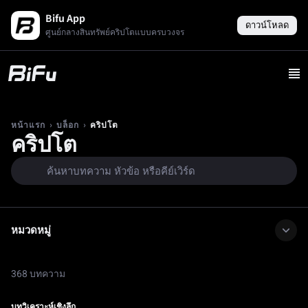
Bifu App
ดาวน์โหลด
ศูนย์กลางสินทรัพย์คริปโตแบบครบวงจร
›
›
คริปโต
หน้าแรก
บล็อก
คริปโต
หมวดหมู่
368 บทความ
บทวิเคราะห์เชิงลึก