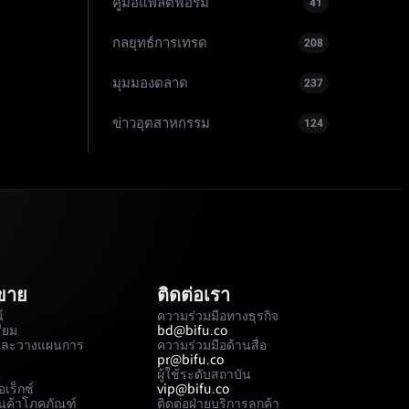
คู่มือแพลตฟอร์ม
41
กลยุทธ์การเทรด
208
มุมมองตลาด
237
ข่าวอุตสาหกรรม
124
อขาย
ติดต่อเรา
์
ความร่วมมือทางธุรกิจ
รียม
bd@bifu.co
และวางแผนการ
ความร่วมมือด้านสื่อ
pr@bifu.co
A
ผู้ใช้ระดับสถาบัน
เร็กซ์
vip@bifu.co
นค้าโภคภัณฑ์
ติดต่อฝ่ายบริการลูกค้า