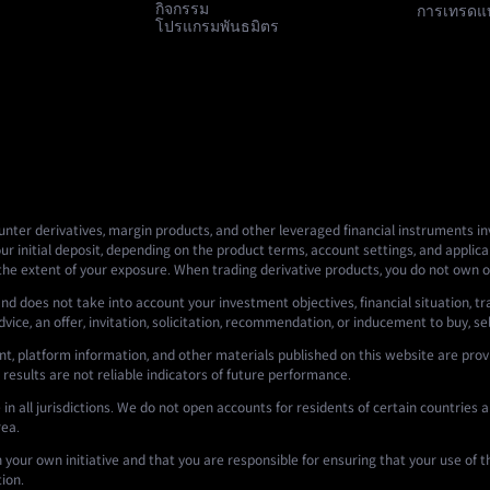
กิจกรรม
การเทรดแ
โปรแกรมพันธมิตร
nter derivatives, margin products, and other leveraged financial instruments invo
ur initial deposit, depending on the product terms, account settings, and applicab
 the extent of your exposure. When trading derivative products, you do not own o
nd does not take into account your investment objectives, financial situation, tr
ce, an offer, invitation, solicitation, recommendation, or inducement to buy, sell,
t, platform information, and other materials published on this website are prov
 results are not reliable indicators of future performance.
n all jurisdictions. We do not open accounts for residents of certain countries an
rea.
n your own initiative and that you are responsible for ensuring that your use of 
tion.