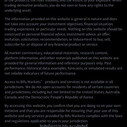
of the products, the risks involved, and the extent of your exposure. When
trading derivative products, you do not own or have any rights to the
underlying asset.
The information provided on this website is general in nature and does
not take into account your investment objectives, financial situation,
trading experience, or particular needs. Nothing on this website should be
construed as personal financial advice, investment advice, an offer,
invitation, solicitation, recommendation, or inducement to buy, sell,
subscribe for, or dispose of any financial product or service.
All market commentary, educational materials, research content,
platform information, and other materials published on this website are
provided for general information and reference purposes only. Past
performance, historical data, examples, forecasts, or simulated results are
not reliable indicators of future performance.
Access to Bifu Markets’ products and services is not available in all
jurisdictions. We do not open accounts for residents of certain countries
and jurisdictions, including but not limited to the United States, Australia,
Canada, and the Democratic People's Republic of Korea.
By accessing this website, you confirm that you are doing so on your own
initiative and that you are responsible for ensuring that your use of this
website and any services provided by Bifu Markets complies with the laws
and regulations applicable to you in your jurisdiction.
ลิขสิทธิ์@2026
Bifu
สงวนลิขสิทธิ์