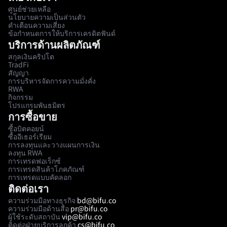
ศูนย์ช่วยเหลือ
นโยบายความเป็นส่วนตัว
คำเตือนความเสี่ยง
ข้อกำหนดการให้บริการเครดิตฟันด์
บริการด้านผลิตภัณฑ์
สกุลเงินคริปโต
TradFi
สัญญา
การบริหารจัดการความมั่งคั่ง
RWA
กิจกรรม
โปรแกรมพันธมิตร
การซื้อขาย
ซื้อบิตคอยน์
ซื้ออีเธอร์เรียม
การลงทุนและวางแผนการเงิน
ลงทุน RWA
การเทรดฟอเร็กซ์
การเทรดสินค้าโภคภัณฑ์
การเทรดแบบคัดลอก
ติดต่อเรา
ความร่วมมือทางธุรกิจ
bd@bifu.co
ความร่วมมือด้านสื่อ
pr@bifu.co
ผู้ใช้ระดับสถาบัน
vip@bifu.co
ติดต่อฝ่ายบริการลูกค้า
cs@bifu.co